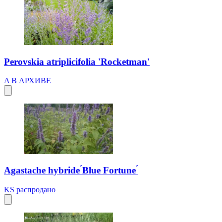
Perovskia atriplicifolia 'Rocketman'
A
В АРХИВЕ
Agastache hybride ́Blue Fortune ́
KS
распродано