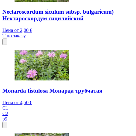
Nectaroscordum siculum subsp. bulgaricum)
Нектароскордум сицилийский
Цена от
2,00 €
T
по заказу
Monarda fistulosa Монарда трубчатая
Цена от
4,50 €
C1
C2
p9