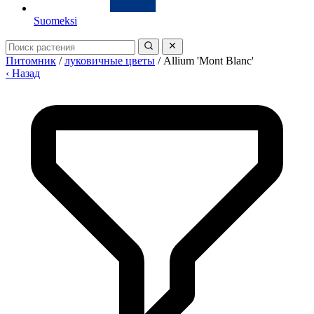
Suomeksi
Питомник
/
луковичные цветы
/
Allium 'Mont Blanc'
‹ Назад