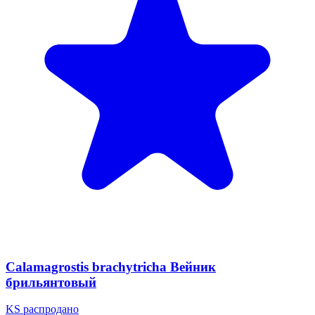
Calamagrostis brachytricha Вейник
брильянтовый
KS
распродано