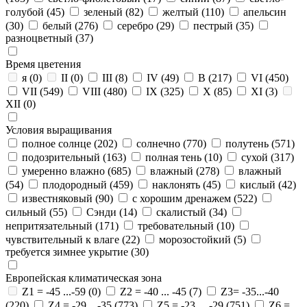
голубой
(45)
зеленый
(82)
желтый
(110)
апельсин
(30)
белый
(276)
серебро
(29)
пестрый
(35)
разноцветный
(37)
Время цветения
я
(0)
II
(0)
III
(8)
IV
(49)
В
(217)
VI
(450)
VII
(549)
VIII
(480)
IX
(325)
X
(85)
XI
(3)
XII
(0)
Условия выращивания
полное солнце
(202)
солнечно
(770)
полутень
(571)
подозрительный
(163)
полная тень
(10)
сухой
(317)
умеренно влажно
(685)
влажный
(278)
влажный
(54)
плодородный
(459)
наклонять
(45)
кислый
(42)
известняковый
(90)
с хорошим дренажем
(522)
сильный
(55)
Сэнди
(14)
скалистый
(34)
непритязательный
(171)
требовательный
(10)
чувствительный к влаге
(22)
морозостойкий
(5)
требуется зимнее укрытие
(30)
Европейская климатическая зона
Z1 = -45 ...-59
(0)
Z2 = -40 ... -45
(7)
Z3= -35...-40
(220)
Z4 = -29 ...-35
(773)
Z5 = -23 ... -29
(751)
Z6 =