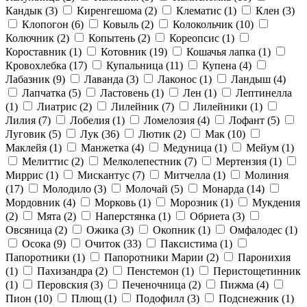
Кандык
(3)
Киренгешома
(2)
Клематис
(1)
Клен
(3)
Клопогон
(6)
Ковыль
(2)
Колокольчик
(10)
Колючник
(2)
Копытень
(2)
Кореопсис
(1)
Короставник
(1)
Котовник
(19)
Кошачья лапка
(1)
Кровохлебка
(17)
Купальница
(11)
Купена
(4)
Лабазник
(9)
Лаванда
(3)
Лаконос
(1)
Ландыш
(4)
Лапчатка
(5)
Ластовень
(1)
Лен
(1)
Лептинелла
(1)
Лиатрис
(2)
Лилейник
(7)
Лилейники
(1)
Лилия
(7)
Лобелия
(1)
Ломелозия
(4)
Лофант
(5)
Луговик
(5)
Лук
(36)
Лютик
(2)
Мак
(10)
Маклейя
(1)
Манжетка
(4)
Медуница
(1)
Мейум
(1)
Мелиттис
(2)
Мелколепестник
(7)
Мертензия
(1)
Миррис
(1)
Мискантус
(7)
Митчелла
(1)
Молиния
(17)
Молодило
(3)
Молочай
(5)
Монарда
(14)
Мордовник
(4)
Морковь
(1)
Морозник
(1)
Мукдения
(2)
Мята
(2)
Наперстянка
(1)
Обриета
(3)
Овсяница
(2)
Ожика
(3)
Окопник
(1)
Омфалодес
(1)
Осока
(9)
Очиток
(33)
Паксистима
(1)
Папоротники
(1)
Папоротники Марии
(2)
Паронихия
(1)
Пахизандра
(2)
Пенстемон
(1)
Перистощетинник
(1)
Перовския
(3)
Печеночница
(2)
Пижма
(4)
Пион
(10)
Плющ
(1)
Подофилл
(3)
Подснежник
(1)