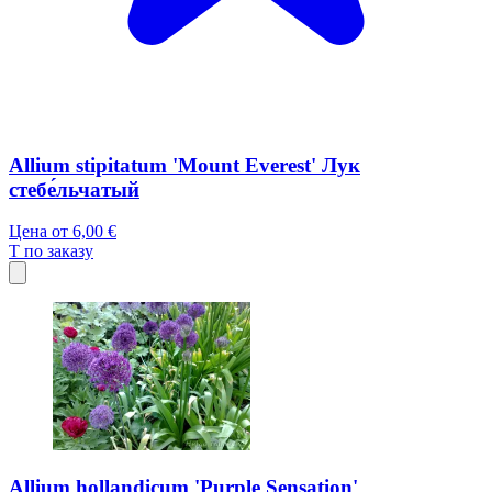
Allium stipitatum 'Mount Everest' Лук
стебе́льчатый
Цена от
6,00 €
T
по заказу
Allium hollandicum 'Purple Sensation'