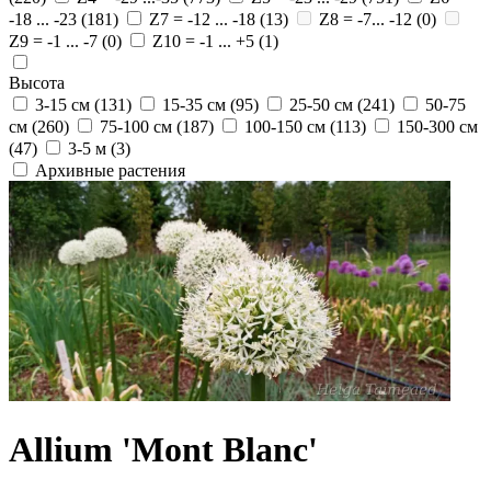
-18 ... -23
(181)
Z7 = -12 ... -18
(13)
Z8 = -7... -12
(0)
Z9 = -1 ... -7
(0)
Z10 = -1 ... +5
(1)
Высота
3-15 см
(131)
15-35 см
(95)
25-50 см
(241)
50-75
см
(260)
75-100 см
(187)
100-150 см
(113)
150-300 см
(47)
3-5 м
(3)
Архивные растения
Allium 'Mont Blanc'