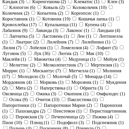
Кандык
(3)
Киренгешома
(2)
Клематис
(1)
Клен
(3)
Клопогон
(6)
Ковыль
(2)
Колокольчик
(10)
Колючник
(2)
Копытень
(2)
Кореопсис
(1)
Короставник
(1)
Котовник
(19)
Кошачья лапка
(1)
Кровохлебка
(17)
Купальница
(11)
Купена
(4)
Лабазник
(9)
Лаванда
(3)
Лаконос
(1)
Ландыш
(4)
Лапчатка
(5)
Ластовень
(1)
Лен
(1)
Лептинелла
(1)
Лиатрис
(2)
Лилейник
(7)
Лилейники
(1)
Лилия
(7)
Лобелия
(1)
Ломелозия
(4)
Лофант
(5)
Луговик
(5)
Лук
(36)
Лютик
(2)
Мак
(10)
Маклейя
(1)
Манжетка
(4)
Медуница
(1)
Мейум
(1)
Мелиттис
(2)
Мелколепестник
(7)
Мертензия
(1)
Миррис
(1)
Мискантус
(7)
Митчелла
(1)
Молиния
(17)
Молодило
(3)
Молочай
(5)
Монарда
(14)
Мордовник
(4)
Морковь
(1)
Морозник
(1)
Мукдения
(2)
Мята
(2)
Наперстянка
(1)
Обриета
(3)
Овсяница
(2)
Ожика
(3)
Окопник
(1)
Омфалодес
(1)
Осока
(9)
Очиток
(33)
Паксистима
(1)
Папоротники
(1)
Папоротники Марии
(2)
Паронихия
(1)
Пахизандра
(2)
Пенстемон
(1)
Перистощетинник
(1)
Перовския
(3)
Печеночница
(2)
Пижма
(4)
Пион
(10)
Плющ
(1)
Подофилл
(3)
Подснежник
(1)
Полынь
(4)
Посконник
(8)
Примула
(2)