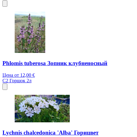
Phlomis tuberosa Зопник клубненосный
Цена от
12,00 €
C2
Горшок 2л
Lychnis chalcedonica 'Alba' Горицвет