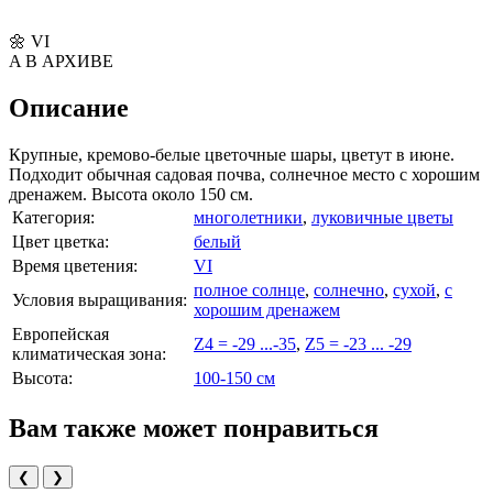
🌼
VI
A
В АРХИВЕ
Описание
Крупные, кремово-белые цветочные шары, цветут в июне.
Подходит обычная садовая почва, солнечное место с хорошим
дренажем. Высота около 150 см.
Категория:
многолетники
,
луковичные цветы
Цвет цветка:
белый
Время цветения:
VI
полное солнце
,
солнечно
,
сухой
,
с
Условия выращивания:
хорошим дренажем
Европейская
Z4 = -29 ...-35
,
Z5 = -23 ... -29
климатическая зона:
Высота:
100-150 см
Вам также может понравиться
❮
❯