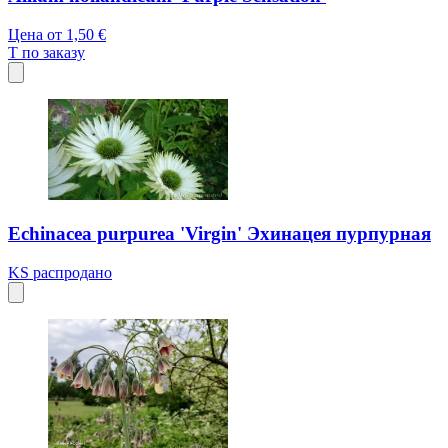
Цена от
1,50 €
T
по заказу
Echinacea purpurea 'Virgin' Эхинацея пурпурная
KS
распродано