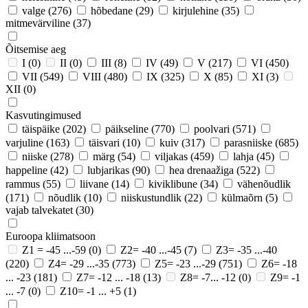
valge
(276)
hõbedane
(29)
kirjulehine
(35)
mitmevärviline
(37)
Õitsemise aeg
I
(0)
II
(0)
III
(8)
IV
(49)
V
(217)
VI
(450)
VII
(549)
VIII
(480)
IX
(325)
X
(85)
XI
(3)
XII
(0)
Kasvutingimused
täispäike
(202)
päikseline
(770)
poolvari
(571)
varjuline
(163)
täisvari
(10)
kuiv
(317)
parasniiske
(685)
niiske
(278)
märg
(54)
viljakas
(459)
lahja
(45)
happeline
(42)
lubjarikas
(90)
hea drenaažiga
(522)
rammus
(55)
liivane
(14)
kiviklibune
(34)
vähenõudlik
(171)
nõudlik
(10)
niiskustundlik
(22)
külmaõrn
(5)
vajab talvekatet
(30)
Euroopa kliimatsoon
Z1 = -45 ...-59
(0)
Z2= -40 ...-45
(7)
Z3= -35 ...-40
(220)
Z4= -29 ...-35
(773)
Z5= -23 ...-29
(751)
Z6= -18
... -23
(181)
Z7= -12 ... -18
(13)
Z8= -7... -12
(0)
Z9= -1
... -7
(0)
Z10= -1 ... +5
(1)