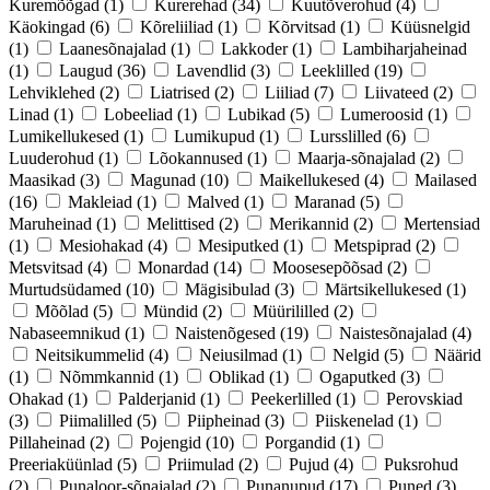
Kuremõõgad
(1)
Kurerehad
(34)
Kuutõverohud
(4)
Käokingad
(6)
Kõreliiliad
(1)
Kõrvitsad
(1)
Küüsnelgid
(1)
Laanesõnajalad
(1)
Lakkoder
(1)
Lambiharjaheinad
(1)
Laugud
(36)
Lavendlid
(3)
Leeklilled
(19)
Lehviklehed
(2)
Liatrised
(2)
Liiliad
(7)
Liivateed
(2)
Linad
(1)
Lobeeliad
(1)
Lubikad
(5)
Lumeroosid
(1)
Lumikellukesed
(1)
Lumikupud
(1)
Lursslilled
(6)
Luuderohud
(1)
Lõokannused
(1)
Maarja-sõnajalad
(2)
Maasikad
(3)
Magunad
(10)
Maikellukesed
(4)
Mailased
(16)
Makleiad
(1)
Malved
(1)
Maranad
(5)
Maruheinad
(1)
Melittised
(2)
Merikannid
(2)
Mertensiad
(1)
Mesiohakad
(4)
Mesiputked
(1)
Metspiprad
(2)
Metsvitsad
(4)
Monardad
(14)
Moosesepõõsad
(2)
Murtudsüdamed
(10)
Mägisibulad
(3)
Märtsikellukesed
(1)
Mõõlad
(5)
Mündid
(2)
Müürililled
(2)
Nabaseemnikud
(1)
Naistenõgesed
(19)
Naistesõnajalad
(4)
Neitsikummelid
(4)
Neiusilmad
(1)
Nelgid
(5)
Näärid
(1)
Nõmmkannid
(1)
Oblikad
(1)
Ogaputked
(3)
Ohakad
(1)
Palderjanid
(1)
Peekerlilled
(1)
Perovskiad
(3)
Piimalilled
(5)
Piipheinad
(3)
Piiskenelad
(1)
Pillaheinad
(2)
Pojengid
(10)
Porgandid
(1)
Preeriaküünlad
(5)
Priimulad
(2)
Pujud
(4)
Puksrohud
(2)
Punaloor-sõnajalad
(2)
Punanupud
(17)
Puned
(3)