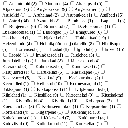
Adiantumid
(2)
Ainurood
(4)
Akakapsad
(5)
Alpikannid
(7)
Angervaksad
(9)
Angervarred
(1)
Artišokid
(1)
Aruheinad
(2)
Aruputked
(1)
Astilbed
(15)
Astrid
(34)
Azorellid
(2)
Bambused
(1)
Baptiisiad
(3)
Bergeeniad
(6)
Brunnerad
(7)
Džefersooniad
(1)
Ebaküdooniad
(1)
Elulõngad
(1)
Emajuured
(6)
Haakheinad
(1)
Haldjakellad
(1)
Haldjatiivad
(19)
Heleeniumid
(4)
Helmikpöörised ja tiarellid
(8)
Hiidiisopid
(5)
Hortensiad
(1)
Hostad
(8)
Igihalid
(1)
Iirised
(15)
Iisopid
(1)
Iminõgesed
(1)
Jalglehed
(3)
Jumalatelilled
(2)
Jumikad
(2)
Jänesekäpad
(4)
Kaerandid
(3)
Kalimerised
(5)
Kannikesed
(7)
Karujuured
(1)
Karukellad
(5)
Kassikäpad
(1)
Kastevarred
(5)
Kastikud
(9)
Keelikurohud
(2)
Keerulilled
(1)
Kellukad
(10)
Kermesmarjad
(1)
Kikkapuud
(1)
Kikkapõõsad
(1)
Kilpkonnalilled
(3)
Kilplehed
(1)
Kipslilled
(9)
Kitseenelad
(9)
Kitsekakrad
(1)
Kivimündid
(4)
Kivirikud
(10)
Kobarpead
(2)
Koerahambad
(3)
Kolmseemnikud
(1)
Kopsurohud
(1)
Kortslehed
(4)
Kugarpead
(1)
Kukeharjad
(33)
Kukekannused
(1)
Kukesabad
(7)
Kuldjuured
(4)
Kuldvitsad
(9)
Kullerkupud
(11)
Kurekellad
(1)