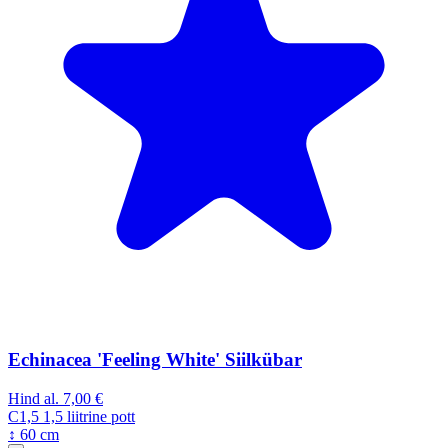
Echinacea 'Feeling White' Siilkübar
Hind al.
7,00 €
C1,5
1,5 liitrine pott
↕ 60 cm