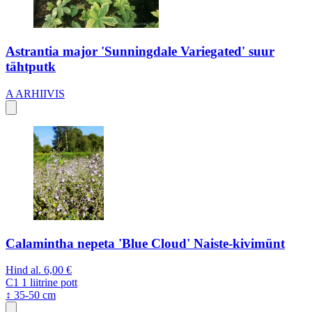
Astrantia major 'Sunningdale Variegated' suur
tähtputk
A
ARHIIVIS
Calamintha nepeta 'Blue Cloud' Naiste-kivimünt
Hind al.
6,00 €
C1
1 liitrine pott
↕ 35-50 cm