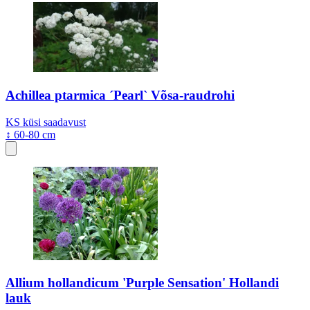
Achillea ptarmica ´Pearl` Võsa-raudrohi
KS
küsi saadavust
↕ 60-80 cm
Allium hollandicum 'Purple Sensation' Hollandi
lauk