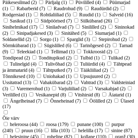
Päikesesilmad
(2)
Pärljalg
(1)
Püvililled
(4)
Püümarjad
(1)
Rabarberid
(7)
Raudrohud
(9)
Raudürdid
(2)
Rodgersiad
(1)
Rohtlaliiliad
(5)
Ruudid
(1)
Salveid
(16)
Sasikud
(1)
Siidpöörised
(7)
Siilkübarad
(26)
Sinihelmikad
(17)
Siniladvad
(7)
Sinililled
(2)
Sininokad
(2)
Sinipadjakesed
(3)
Sinitähed
(5)
Siumarjad
(1)
Soldanellid
(2)
Sorgo
(1)
Sparglid
(3)
Stepirohud
(2)
Sõrmkübarad
(1)
Sügislilled
(6)
Tarinõgesed
(2)
Tarnad
(9)
Teleekiad
(1)
Tellimad
(1)
Tokkroosid
(2)
Tondipead
(2)
Tonditupikud
(2)
Tulbid
(1)
Tulikad
(2)
Tulinelgid
(4)
Tulivõhad
(2)
Tuliürdid
(4)
Tähtpead
ja ämmatarid
(4)
Tähtputked
(7)
Tääkliiliad
(2)
Tõnnikesed
(10)
Uniohakad
(1)
Upsujuured
(2)
Ussitatrad
(13)
Vahakübarad
(2)
Vahtrad
(3)
Valdsteiniad
(3)
Varemerohud
(1)
Varjuliiliad
(2)
Varsakabjad
(2)
Verililled
(1)
Vesikanepid
(8)
Vitshirsid
(8)
Äiatarid
(1)
Ängelheinad
(7)
Õnneheinad
(7)
Öölilled
(2)
Ülased
(17)
Õie värv
heleroosa
(44)
roosa
(179)
punane
(100)
purpur
(240)
pruun
(16)
lilla
(103)
helelilla
(17)
sinine
(87)
helesinine
(45)
roheline
(82)
kollane
(110)
oranž
(30)