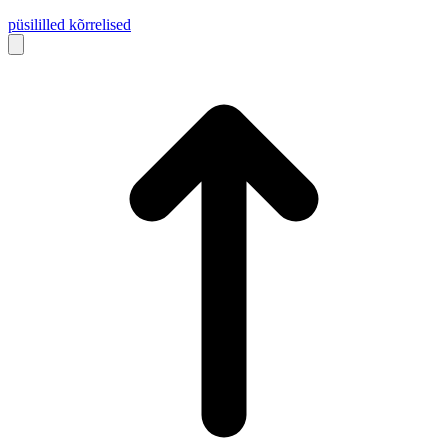
püsililled
kõrrelised