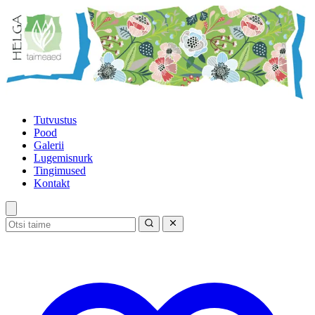
Tutvustus
Pood
Galerii
Lugemisnurk
Tingimused
Kontakt