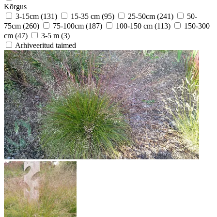
Kõrgus
3-15cm
(131)
15-35 cm
(95)
25-50cm
(241)
50-
75cm
(260)
75-100cm
(187)
100-150 cm
(113)
150-300
cm
(47)
3-5 m
(3)
Arhiveeritud taimed