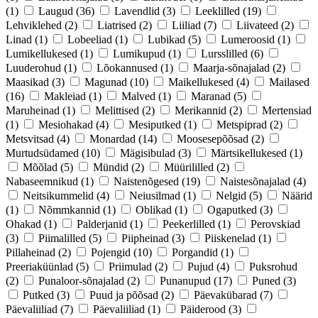
(1)
Laugud
(36)
Lavendlid
(3)
Leeklilled
(19)
Lehviklehed
(2)
Liatrised
(2)
Liiliad
(7)
Liivateed
(2)
Linad
(1)
Lobeeliad
(1)
Lubikad
(5)
Lumeroosid
(1)
Lumikellukesed
(1)
Lumikupud
(1)
Lursslilled
(6)
Luuderohud
(1)
Lõokannused
(1)
Maarja-sõnajalad
(2)
Maasikad
(3)
Magunad
(10)
Maikellukesed
(4)
Mailased
(16)
Makleiad
(1)
Malved
(1)
Maranad
(5)
Maruheinad
(1)
Melittised
(2)
Merikannid
(2)
Mertensiad
(1)
Mesiohakad
(4)
Mesiputked
(1)
Metspiprad
(2)
Metsvitsad
(4)
Monardad
(14)
Moosesepõõsad
(2)
Murtudsüdamed
(10)
Mägisibulad
(3)
Märtsikellukesed
(1)
Mõõlad
(5)
Mündid
(2)
Müürililled
(2)
Nabaseemnikud
(1)
Naistenõgesed
(19)
Naistesõnajalad
(4)
Neitsikummelid
(4)
Neiusilmad
(1)
Nelgid
(5)
Näärid
(1)
Nõmmkannid
(1)
Oblikad
(1)
Ogaputked
(3)
Ohakad
(1)
Palderjanid
(1)
Peekerlilled
(1)
Perovskiad
(3)
Piimalilled
(5)
Piipheinad
(3)
Piiskenelad
(1)
Pillaheinad
(2)
Pojengid
(10)
Porgandid
(1)
Preeriaküünlad
(5)
Priimulad
(2)
Pujud
(4)
Puksrohud
(2)
Punaloor-sõnajalad
(2)
Punanupud
(17)
Puned
(3)
Putked
(3)
Puud ja põõsad
(2)
Päevakübarad
(7)
Päevaliiliad
(7)
Päevaliiliad
(1)
Päiderood
(3)