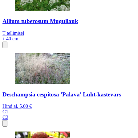
Allium tuberosum Mugullauk
T
tellimisel
↕ 40 cm
Deschampsia cespitosa 'Palava' Luht-kastevars
Hind al.
5,00 €
C1
C2