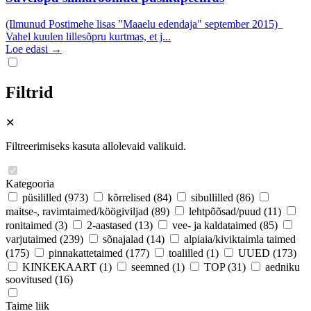
(Ilmunud Postimehe lisas "Maaelu edendaja" september 2015)
Vahel kuulen lillesõpru kurtmas, et j...
Loe edasi →
Filtrid
✕
Filtreerimiseks kasuta allolevaid valikuid.
Kategooria
püsililled
(973)
kõrrelised
(84)
sibullilled
(86)
maitse-, ravimtaimed/köögiviljad
(89)
lehtpõõsad/puud
(11)
ronitaimed
(3)
2-aastased
(13)
vee- ja kaldataimed
(85)
varjutaimed
(239)
sõnajalad
(14)
alpiaia/kiviktaimla taimed
(175)
pinnakattetaimed
(177)
toalilled
(1)
UUED
(173)
KINKEKAART
(1)
seemned
(1)
TOP
(31)
aedniku
soovitused
(16)
Taime liik