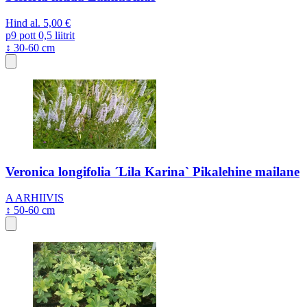
Hind al.
5,00 €
p9
pott 0,5 liitrit
↕ 30-60 cm
Veronica longifolia ´Lila Karina` Pikalehine mailane
A
ARHIIVIS
↕ 50-60 cm