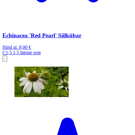
Echinacea 'Red Pearl' Siilkübar
Hind al.
8,00 €
C1,5
1,5 liitrine pott