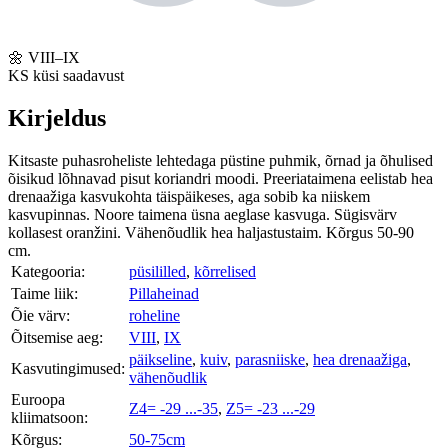
🌼
VIII–IX
KS
küsi saadavust
Kirjeldus
Kitsaste puhasroheliste lehtedaga püstine puhmik, õrnad ja õhulised
õisikud lõhnavad pisut koriandri moodi. Preeriataimena eelistab hea
drenaažiga kasvukohta täispäikeses, aga sobib ka niiskem
kasvupinnas. Noore taimena üsna aeglase kasvuga. Sügisvärv
kollasest oranžini. Vähenõudlik hea haljastustaim. Kõrgus 50-90
cm.
Kategooria:
püsililled
,
kõrrelised
Taime liik:
Pillaheinad
Õie värv:
roheline
Õitsemise aeg:
VIII
,
IX
päikseline
,
kuiv
,
parasniiske
,
hea drenaažiga
,
Kasvutingimused:
vähenõudlik
Euroopa
Z4= -29 ...-35
,
Z5= -23 ...-29
kliimatsoon:
Kõrgus:
50-75cm