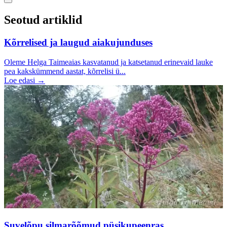
Seotud artiklid
Kõrrelised ja laugud aiakujunduses
Oleme Helga Taimeaias kasvatanud ja katsetanud erinevaid lauke
pea kakskümmend aastat, kõrrelisi ü...
Loe edasi →
Suvelõpu silmarõõmud püsikupeenras