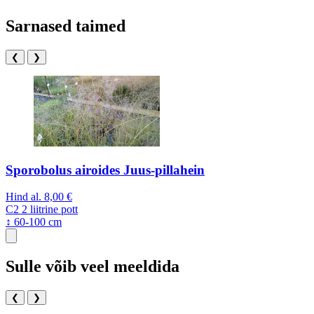
Sarnased taimed
❮
❯
Sporobolus airoides Juus-pillahein
Hind al.
8,00 €
C2
2 liitrine pott
↕ 60-100 cm
Sulle võib veel meeldida
❮
❯