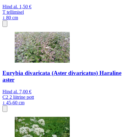
Hind al.
1,50 €
T
tellimisel
↕ 80 cm
Eurybia divaricata (Aster divaricatus) Haraline
aster
Hind al.
7,00 €
C2
2 liitrine pott
↕ 45-60 cm