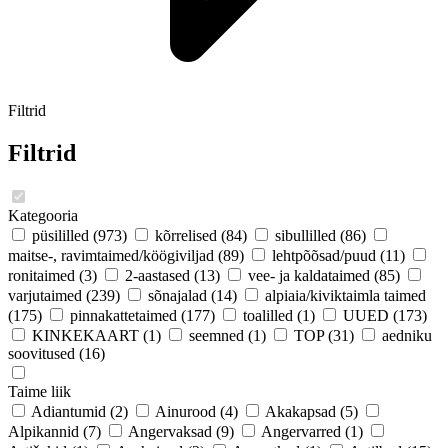
Filtrid
Filtrid
Kategooria
püsililled
(973)
kõrrelised
(84)
sibullilled
(86)
maitse-, ravimtaimed/köögiviljad
(89)
lehtpõõsad/puud
(11)
ronitaimed
(3)
2-aastased
(13)
vee- ja kaldataimed
(85)
varjutaimed
(239)
sõnajalad
(14)
alpiaia/kiviktaimla taimed
(175)
pinnakattetaimed
(177)
toalilled
(1)
UUED
(173)
KINKEKAART
(1)
seemned
(1)
TOP
(31)
aedniku
soovitused
(16)
Taime liik
Adiantumid
(2)
Ainurood
(4)
Akakapsad
(5)
Alpikannid
(7)
Angervaksad
(9)
Angervarred
(1)