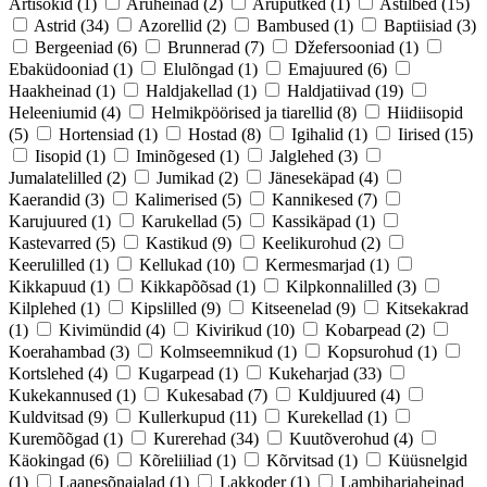
Artišokid
(1)
Aruheinad
(2)
Aruputked
(1)
Astilbed
(15)
Astrid
(34)
Azorellid
(2)
Bambused
(1)
Baptiisiad
(3)
Bergeeniad
(6)
Brunnerad
(7)
Džefersooniad
(1)
Ebaküdooniad
(1)
Elulõngad
(1)
Emajuured
(6)
Haakheinad
(1)
Haldjakellad
(1)
Haldjatiivad
(19)
Heleeniumid
(4)
Helmikpöörised ja tiarellid
(8)
Hiidiisopid
(5)
Hortensiad
(1)
Hostad
(8)
Igihalid
(1)
Iirised
(15)
Iisopid
(1)
Iminõgesed
(1)
Jalglehed
(3)
Jumalatelilled
(2)
Jumikad
(2)
Jänesekäpad
(4)
Kaerandid
(3)
Kalimerised
(5)
Kannikesed
(7)
Karujuured
(1)
Karukellad
(5)
Kassikäpad
(1)
Kastevarred
(5)
Kastikud
(9)
Keelikurohud
(2)
Keerulilled
(1)
Kellukad
(10)
Kermesmarjad
(1)
Kikkapuud
(1)
Kikkapõõsad
(1)
Kilpkonnalilled
(3)
Kilplehed
(1)
Kipslilled
(9)
Kitseenelad
(9)
Kitsekakrad
(1)
Kivimündid
(4)
Kivirikud
(10)
Kobarpead
(2)
Koerahambad
(3)
Kolmseemnikud
(1)
Kopsurohud
(1)
Kortslehed
(4)
Kugarpead
(1)
Kukeharjad
(33)
Kukekannused
(1)
Kukesabad
(7)
Kuldjuured
(4)
Kuldvitsad
(9)
Kullerkupud
(11)
Kurekellad
(1)
Kuremõõgad
(1)
Kurerehad
(34)
Kuutõverohud
(4)
Käokingad
(6)
Kõreliiliad
(1)
Kõrvitsad
(1)
Küüsnelgid
(1)
Laanesõnajalad
(1)
Lakkoder
(1)
Lambiharjaheinad