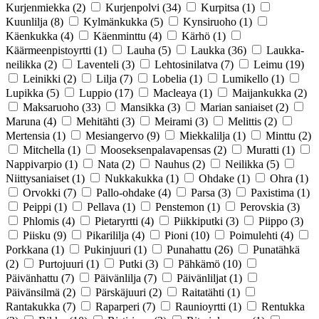
Kurjenmiekka
(2)
Kurjenpolvi
(34)
Kurpitsa
(1)
Kuunlilja
(8)
Kylmänkukka
(5)
Kynsiruoho
(1)
Käenkukka
(4)
Käenminttu
(4)
Kärhö
(1)
Käärmeenpistoyrtti
(1)
Lauha
(5)
Laukka
(36)
Laukka-
neilikka
(2)
Laventeli
(3)
Lehtosinilatva
(7)
Leimu
(19)
Leinikki
(2)
Lilja
(7)
Lobelia
(1)
Lumikello
(1)
Lupikka
(5)
Luppio
(17)
Macleaya
(1)
Maijankukka
(2)
Maksaruoho
(33)
Mansikka
(3)
Marian saniaiset
(2)
Maruna
(4)
Mehitähti
(3)
Meirami
(3)
Melittis
(2)
Mertensia
(1)
Mesiangervo
(9)
Miekkalilja
(1)
Minttu
(2)
Mitchella
(1)
Mooseksenpalavapensas
(2)
Muratti
(1)
Nappivarpio
(1)
Nata
(2)
Nauhus
(2)
Neilikka
(5)
Niittysaniaiset
(1)
Nukkakukka
(1)
Ohdake
(1)
Ohra
(1)
Orvokki
(7)
Pallo-ohdake
(4)
Parsa
(3)
Paxistima
(1)
Peippi
(1)
Pellava
(1)
Penstemon
(1)
Perovskia
(3)
Phlomis
(4)
Pietaryrtti
(4)
Piikkiputki
(3)
Piippo
(3)
Piisku
(9)
Pikarililja
(4)
Pioni
(10)
Poimulehti
(4)
Porkkana
(1)
Pukinjuuri
(1)
Punahattu
(26)
Punatähkä
(2)
Purtojuuri
(1)
Putki
(3)
Pähkämö
(10)
Päivänhattu
(7)
Päivänlilja
(7)
Päivänliljat
(1)
Päivänsilmä
(2)
Pärskäjuuri
(2)
Raitatähti
(1)
Rantakukka
(7)
Raparperi
(7)
Raunioyrtti
(1)
Rentukka