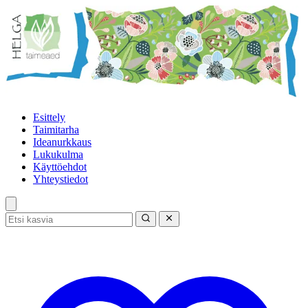
Esittely
Taimitarha
Ideanurkkaus
Lukukulma
Käyttöehdot
Yhteystiedot