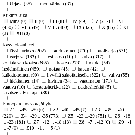
kirjava
(35)
monivärinen
(37)
Kukinta-aika
Minä
(0)
II
(0)
III
(8)
IV
(49)
V
(217)
VI
(450)
VII
(549)
VIII.
(480)
IX
(325)
X
(85)
XI
(3)
XII
(0)
Kasvuolosuhteet
täysi aurinko
(202)
aurinkoinen
(770)
puolivarjo
(571)
varjoisa
(163)
täysi varjo
(10)
kuiva
(317)
kohtalaisen kostea
(685)
kostea
(278)
märkä
(54)
hedelmällinen
(459)
nojata
(45)
hapan
(42)
kalkkipitoinen
(90)
hyvällä salaojituksella
(522)
vahva
(55)
hiekkainen
(14)
kivinen
(34)
vaatimaton
(171)
vaativa
(10)
kosteusherkkä
(22)
pakkasherkkä
(5)
tarvitsee talvisuojan
(30)
Euroopan ilmastovyöhyke
Z1 = -45 ...-59
(0)
Z2= -40 ...-45
(7)
Z3 = -35 ... -40
(220)
Z4= -29 ...-35
(773)
Z5= -23 ...-29
(751)
Z6= -18
... -23
(181)
Z7= -12 ... -18
(13)
Z8= -7... -12
(0)
Z9= -1
... -7
(0)
Z10= -1 ... +5
(1)