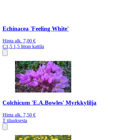
Echinacea 'Feeling White'
Hinta alk.
7,00 €
C1,5
1,5 litran kattila
Colchicum 'E.A.Bowles' Myrkkylilja
Hinta alk.
7,50 €
T
tilauksesta