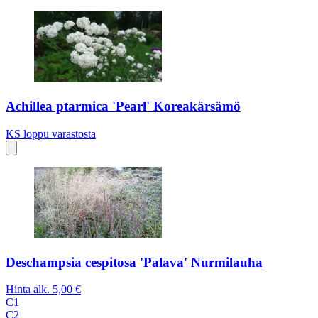
Achillea ptarmica 'Pearl' Koreakärsämö
KS
loppu varastosta
Deschampsia cespitosa 'Palava' Nurmilauha
Hinta alk.
5,00 €
C1
C2