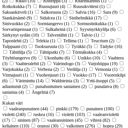
(2)
Rikko
(10)
Ristirippa
(3)
Ritarinkannus
(1)
Rotkokukka
(7)
Ruusujuuri
(4)
Ruusukvitteni
(1)
Saksankirveli
(1)
Salkoruusu
(2)
Salvia
(16)
Sara
(9)
Siankärsämö
(9)
Sidalcea
(1)
Sinihelmikkä
(17)
Sinivuokko
(2)
Sormiangervo
(1)
Sormustinkukka
(1)
Sorvarinpensaat
(1)
Sulkaheinä
(1)
Syysmyrkkylilja
(6)
Särkynyt sydän
(10)
Talventähti
(1)
Talvio
(1)
Taponlehti
(2)
Telekia
(1)
Tellima
(1)
Teucrium
(2)
Tulppaani
(1)
Tuoksuruuta
(1)
Tyräkki
(5)
Tädyke
(16)
Tähtililja
(5)
Tähtiputki
(7)
Törmäkukka
(4)
Töyhtöangervo
(9)
Ukonhattu
(6)
Unikko
(10)
Vaahtera
(3)
Vaahteralehti
(2)
Valeindogo
(3)
Varjohiippa
(19)
Varjokukka
(2)
Verbena
(2)
Verililja
(1)
Vernonia
(1)
Virmajuuri
(1)
Vuohenjuuri
(1)
Vuokko
(17)
Vuorenkilpi
(6)
Väriminttu
(14)
Waldsteinia
(3)
Yrtti-iisoppi
(5)
adiantumit
(2)
punahuntuinen saniainen
(2)
punalatva
(8)
saniaisia
(4)
Ängelmä
(7)
Kukan väri
vaaleanpunainen
(44)
pinkki
(179)
punainen
(100)
violetti
(240)
ruskea
(16)
violetti
(103)
vaaleanvioletti
(17)
sininen
(87)
vaaleansininen
(45)
vihreä
(82)
keltainen
(110)
oranssi
(30)
valkoinen
(276)
hopea
(29)