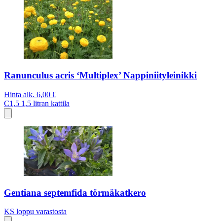
Ranunculus acris ‘Multiplex’ Nappiniityleinikki
Hinta alk.
6,00 €
C1,5
1,5 litran kattila
Gentiana septemfida törmäkatkero
KS
loppu varastosta