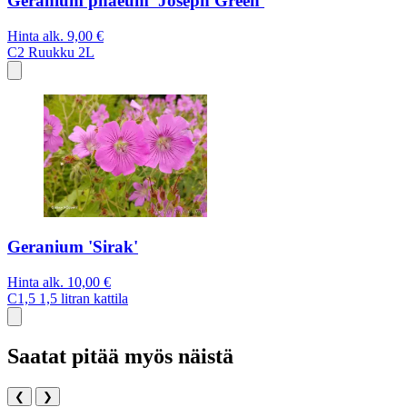
Geranium phaeum 'Joseph Green'
Hinta alk.
9,00 €
C2
Ruukku 2L
Geranium 'Sirak'
Hinta alk.
10,00 €
C1,5
1,5 litran kattila
Saatat pitää myös näistä
❮
❯