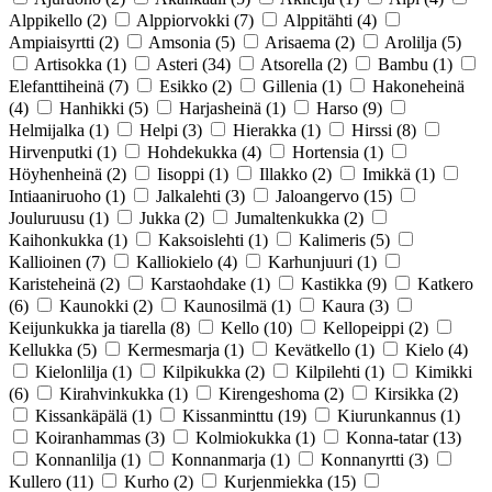
Alppikello
(2)
Alppiorvokki
(7)
Alppitähti
(4)
Ampiaisyrtti
(2)
Amsonia
(5)
Arisaema
(2)
Arolilja
(5)
Artisokka
(1)
Asteri
(34)
Atsorella
(2)
Bambu
(1)
Elefanttiheinä
(7)
Esikko
(2)
Gillenia
(1)
Hakoneheinä
(4)
Hanhikki
(5)
Harjasheinä
(1)
Harso
(9)
Helmijalka
(1)
Helpi
(3)
Hierakka
(1)
Hirssi
(8)
Hirvenputki
(1)
Hohdekukka
(4)
Hortensia
(1)
Höyhenheinä
(2)
Iisoppi
(1)
Illakko
(2)
Imikkä
(1)
Intiaaniruoho
(1)
Jalkalehti
(3)
Jaloangervo
(15)
Jouluruusu
(1)
Jukka
(2)
Jumaltenkukka
(2)
Kaihonkukka
(1)
Kaksoislehti
(1)
Kalimeris
(5)
Kallioinen
(7)
Kalliokielo
(4)
Karhunjuuri
(1)
Karisteheinä
(2)
Karstaohdake
(1)
Kastikka
(9)
Katkero
(6)
Kaunokki
(2)
Kaunosilmä
(1)
Kaura
(3)
Keijunkukka ja tiarella
(8)
Kello
(10)
Kellopeippi
(2)
Kellukka
(5)
Kermesmarja
(1)
Kevätkello
(1)
Kielo
(4)
Kielonlilja
(1)
Kilpikukka
(2)
Kilpilehti
(1)
Kimikki
(6)
Kirahvinkukka
(1)
Kirengeshoma
(2)
Kirsikka
(2)
Kissankäpälä
(1)
Kissanminttu
(19)
Kiurunkannus
(1)
Koiranhammas
(3)
Kolmiokukka
(1)
Konna-tatar
(13)
Konnanlilja
(1)
Konnanmarja
(1)
Konnanyrtti
(3)
Kullero
(11)
Kurho
(2)
Kurjenmiekka
(15)