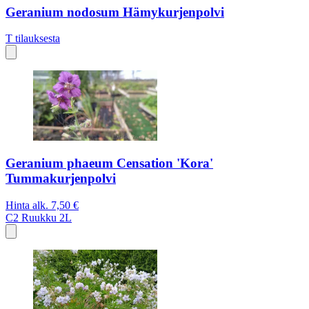
Geranium nodosum Hämykurjenpolvi
T
tilauksesta
Geranium phaeum Censation 'Kora'
Tummakurjenpolvi
Hinta alk.
7,50 €
C2
Ruukku 2L