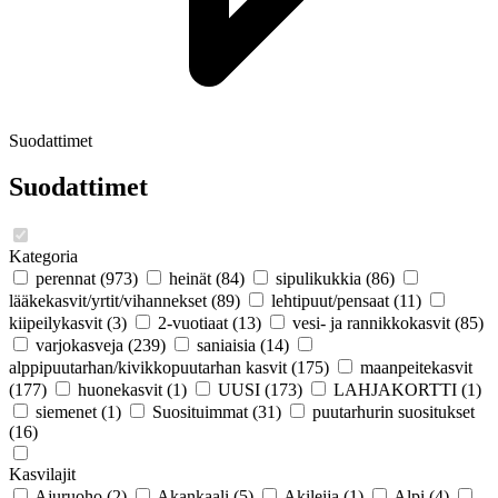
Suodattimet
Suodattimet
Kategoria
perennat
(973)
heinät
(84)
sipulikukkia
(86)
lääkekasvit/yrtit/vihannekset
(89)
lehtipuut/pensaat
(11)
kiipeilykasvit
(3)
2-vuotiaat
(13)
vesi- ja rannikkokasvit
(85)
varjokasveja
(239)
saniaisia
(14)
alppipuutarhan/kivikkopuutarhan kasvit
(175)
maanpeitekasvit
(177)
huonekasvit
(1)
UUSI
(173)
LAHJAKORTTI
(1)
siemenet
(1)
Suosituimmat
(31)
puutarhurin suositukset
(16)
Kasvilajit
Ajuruoho
(2)
Akankaali
(5)
Akileija
(1)
Alpi
(4)