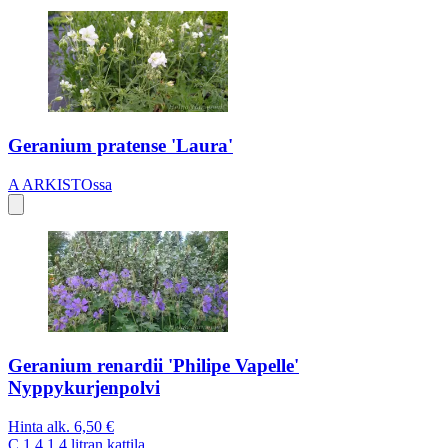
Geranium pratense 'Laura'
A
ARKISTOssa
Geranium renardii 'Philipe Vapelle'
Nyppykurjenpolvi
Hinta alk.
6,50 €
C 1,4
1,4 litran kattila