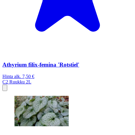
Athyrium filix-femina 'Rotstiel'
Hinta alk.
7,50 €
C2
Ruukku 2L