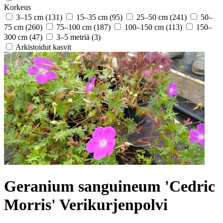
Korkeus
3–15 cm
(131)
15–35 cm
(95)
25–50 cm
(241)
50–
75 cm
(260)
75–100 cm
(187)
100–150 cm
(113)
150–
300 cm
(47)
3–5 metriä
(3)
Arkistoidut kasvit
Geranium sanguineum 'Cedric
Morris' Verikurjenpolvi