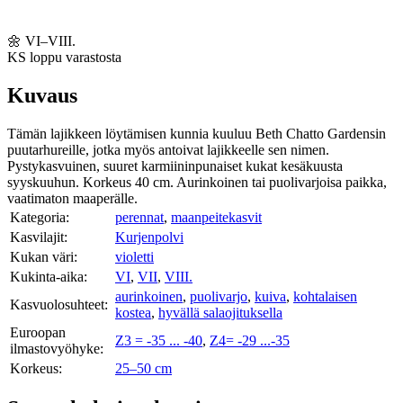
🌼
VI–VIII.
KS
loppu varastosta
Kuvaus
Tämän lajikkeen löytämisen kunnia kuuluu Beth Chatto Gardensin
puutarhureille, jotka myös antoivat lajikkeelle sen nimen.
Pystykasvuinen, suuret karmiininpunaiset kukat kesäkuusta
syyskuuhun. Korkeus 40 cm. Aurinkoinen tai puolivarjoisa paikka,
vaatimaton maaperälle.
Kategoria:
perennat
,
maanpeitekasvit
Kasvilajit:
Kurjenpolvi
Kukan väri:
violetti
Kukinta-aika:
VI
,
VII
,
VIII.
aurinkoinen
,
puolivarjo
,
kuiva
,
kohtalaisen
Kasvuolosuhteet:
kostea
,
hyvällä salaojituksella
Euroopan
Z3 = -35 ... -40
,
Z4= -29 ...-35
ilmastovyöhyke:
Korkeus:
25–50 cm