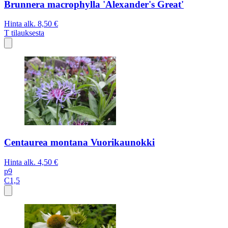
Brunnera macrophylla 'Alexander's Great'
Hinta alk.
8,50 €
T
tilauksesta
Centaurea montana Vuorikaunokki
Hinta alk.
4,50 €
p9
C1,5