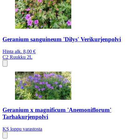
Geranium sanguineum 'Dilys' Verikurjenpolvi
Hinta alk.
8,00 €
C2
Ruukku 2L
Geranium x magnificum 'Anemoniflorum'
Tarhakurjenpolvi
KS
loppu varastosta