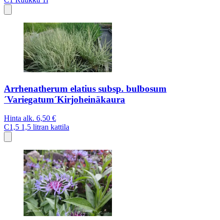
Arrhenatherum elatius subsp. bulbosum
´Variegatum´Kirjoheinäkaura
Hinta alk.
6,50 €
C1,5
1,5 litran kattila