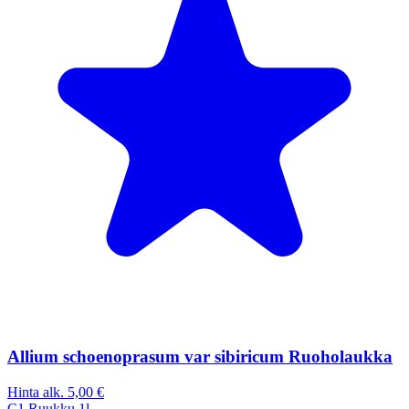
Allium schoenoprasum var sibiricum Ruoholaukka
Hinta alk.
5,00 €
C1
Ruukku 1l