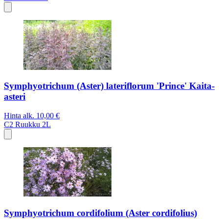
Symphyotrichum (Aster) lateriflorum 'Prince' Kaita-
asteri
Hinta alk.
10,00 €
C2
Ruukku 2L
Symphyotrichum cordifolium (Aster cordifolius)