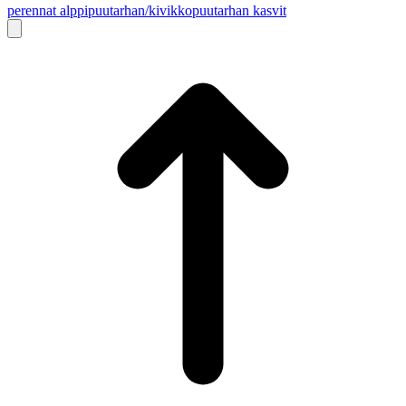
perennat
alppipuutarhan/kivikkopuutarhan kasvit