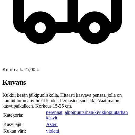
Kuriiri
alk.
25,00 €
Kuvaus
Kukkii kesän jälkipuoliskolla. Hitaasti kasvava pensas, jolla on
kauniit tummanvihreät lehdet. Perhosten suosikki. Vaatimaton
kasvupaikalleen. Korkeus 15-25 cm.
perennat
,
alppipuutarhan/kivikkopuutarhan
Kategoria:
kasvit
Kasvilajit:
Asteri
Kukan väri:
violetti