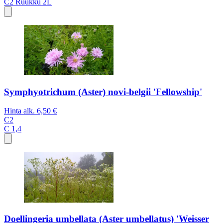
C2
Ruukku 2L
Symphyotrichum (Aster) novi-belgii 'Fellowship'
Hinta alk.
6,50 €
C2
C 1,4
Doellingeria umbellata (Aster umbellatus) 'Weisser