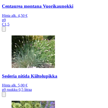
Centaurea montana Vuorikaunokki
Hinta alk.
4,50 €
p9
C1,5
Sesleria nitida Kiiltolupikka
Hinta alk.
5,00 €
p9
ruukku 0,5 litraa