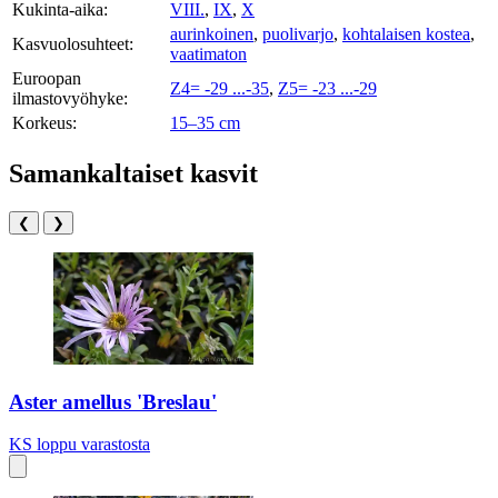
Kukinta-aika:
VIII.
,
IX
,
X
aurinkoinen
,
puolivarjo
,
kohtalaisen kostea
,
Kasvuolosuhteet:
vaatimaton
Euroopan
Z4= -29 ...-35
,
Z5= -23 ...-29
ilmastovyöhyke:
Korkeus:
15–35 cm
Samankaltaiset kasvit
❮
❯
Aster amellus 'Breslau'
KS
loppu varastosta