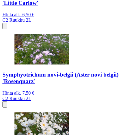
'Little Carlow'
Hinta alk.
6,50 €
C2
Ruukku 2L
Symphyotrichum novi-belgii (Aster novi belgii)
'Rosenquarz'
Hinta alk.
7,50 €
C2
Ruukku 2L