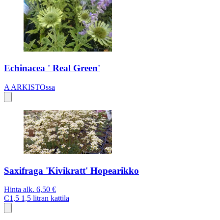
Echinacea ' Real Green'
A
ARKISTOssa
Saxifraga 'Kivikratt' Hopearikko
Hinta alk.
6,50 €
C1,5
1,5 litran kattila