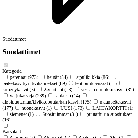
Suodattimet
Suodattimet
Kategoria
perennat
(973)
heinät
(84)
sipulikukkia
(86)
lääkekasvit/yrtit/vihannekset
(89)
lehtipuut/pensaat
(11)
kiipeilykasvit
(3)
2-vuotiaat
(13)
vesi- ja rannikkokasvit
(85)
varjokasveja
(239)
saniaisia
(14)
alppipuutarhan/kivikkopuutarhan kasvit
(175)
maanpeitekasvit
(177)
huonekasvit
(1)
UUSI
(173)
LAHJAKORTTI
(1)
siemenet
(1)
Suosituimmat
(31)
puutarhurin suositukset
(16)
Kasvilajit
Ajuruoho
(2)
Akankaali
(5)
Akileija
(1)
Alpi
(4)