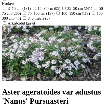
Korkeus
3–15 cm
(131)
15–35 cm
(95)
25–50 cm
(241)
50–
75 cm
(260)
75–100 cm
(187)
100–150 cm
(113)
150–
300 cm
(47)
3–5 metriä
(3)
Arkistoidut kasvit
Aster ageratoides var adustus
'Nanus' Pursuasteri