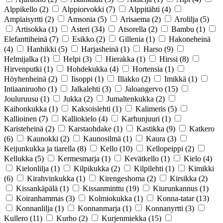
Alppikello
(2)
Alppiorvokki
(7)
Alppitähti
(4)
Ampiaisyrtti
(2)
Amsonia
(5)
Arisaema
(2)
Arolilja
(5)
Artisokka
(1)
Asteri
(34)
Atsorella
(2)
Bambu
(1)
Elefanttiheinä
(7)
Esikko
(2)
Gillenia
(1)
Hakoneheinä
(4)
Hanhikki
(5)
Harjasheinä
(1)
Harso
(9)
Helmijalka
(1)
Helpi
(3)
Hierakka
(1)
Hirssi
(8)
Hirvenputki
(1)
Hohdekukka
(4)
Hortensia
(1)
Höyhenheinä
(2)
Iisoppi
(1)
Illakko
(2)
Imikkä
(1)
Intiaaniruoho
(1)
Jalkalehti
(3)
Jaloangervo
(15)
Jouluruusu
(1)
Jukka
(2)
Jumaltenkukka
(2)
Kaihonkukka
(1)
Kaksoislehti
(1)
Kalimeris
(5)
Kallioinen
(7)
Kalliokielo
(4)
Karhunjuuri
(1)
Karisteheinä
(2)
Karstaohdake
(1)
Kastikka
(9)
Katkero
(6)
Kaunokki
(2)
Kaunosilmä
(1)
Kaura
(3)
Keijunkukka ja tiarella
(8)
Kello
(10)
Kellopeippi
(2)
Kellukka
(5)
Kermesmarja
(1)
Kevätkello
(1)
Kielo
(4)
Kielonlilja
(1)
Kilpikukka
(2)
Kilpilehti
(1)
Kimikki
(6)
Kirahvinkukka
(1)
Kirengeshoma
(2)
Kirsikka
(2)
Kissankäpälä
(1)
Kissanminttu
(19)
Kiurunkannus
(1)
Koiranhammas
(3)
Kolmiokukka
(1)
Konna-tatar
(13)
Konnanlilja
(1)
Konnanmarja
(1)
Konnanyrtti
(3)
Kullero
(11)
Kurho
(2)
Kurjenmiekka
(15)