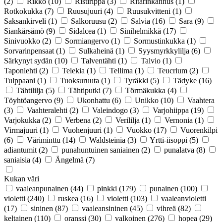
(2)
Rikko
(10)
Ristirippa
(3)
Ritarinkannus
(1)
Rotkokukka
(7)
Ruusujuuri
(4)
Ruusukvitteni
(1)
Saksankirveli
(1)
Salkoruusu
(2)
Salvia
(16)
Sara
(9)
Siankärsämö
(9)
Sidalcea
(1)
Sinihelmikkä
(17)
Sinivuokko
(2)
Sormiangervo
(1)
Sormustinkukka
(1)
Sorvarinpensaat
(1)
Sulkaheinä
(1)
Syysmyrkkylilja
(6)
Särkynyt sydän
(10)
Talventähti
(1)
Talvio
(1)
Taponlehti
(2)
Telekia
(1)
Tellima
(1)
Teucrium
(2)
Tulppaani
(1)
Tuoksuruuta
(1)
Tyräkki
(5)
Tädyke
(16)
Tähtililja
(5)
Tähtiputki
(7)
Törmäkukka
(4)
Töyhtöangervo
(9)
Ukonhattu
(6)
Unikko
(10)
Vaahtera
(3)
Vaahteralehti
(2)
Valeindogo
(3)
Varjohiippa
(19)
Varjokukka
(2)
Verbena
(2)
Verililja
(1)
Vernonia
(1)
Virmajuuri
(1)
Vuohenjuuri
(1)
Vuokko
(17)
Vuorenkilpi
(6)
Väriminttu
(14)
Waldsteinia
(3)
Yrtti-iisoppi
(5)
adiantumit
(2)
punahuntuinen saniainen
(2)
punalatva
(8)
saniaisia
(4)
Ängelmä
(7)
Kukan väri
vaaleanpunainen
(44)
pinkki
(179)
punainen
(100)
violetti
(240)
ruskea
(16)
violetti
(103)
vaaleanvioletti
(17)
sininen
(87)
vaaleansininen
(45)
vihreä
(82)
keltainen
(110)
oranssi
(30)
valkoinen
(276)
hopea
(29)