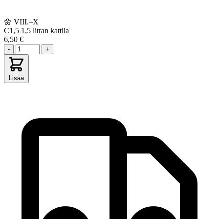
🌼
VIII.–X
C1,5
1,5 litran kattila
6,50 €
-
+
Lisää