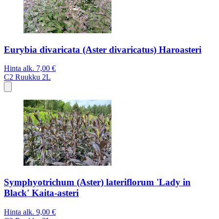
Eurybia divaricata (Aster divaricatus) Haroasteri
Hinta alk.
7,00 €
C2
Ruukku 2L
Symphyotrichum (Aster) lateriflorum 'Lady in
Black' Kaita-asteri
Hinta alk.
9,00 €