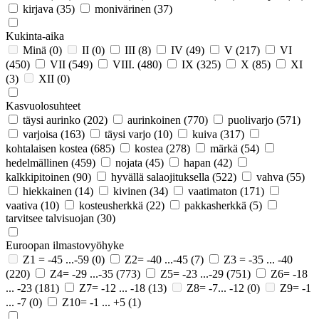
kirjava
(35)
monivärinen
(37)
Kukinta-aika
Minä
(0)
II
(0)
III
(8)
IV
(49)
V
(217)
VI
(450)
VII
(549)
VIII.
(480)
IX
(325)
X
(85)
XI
(3)
XII
(0)
Kasvuolosuhteet
täysi aurinko
(202)
aurinkoinen
(770)
puolivarjo
(571)
varjoisa
(163)
täysi varjo
(10)
kuiva
(317)
kohtalaisen kostea
(685)
kostea
(278)
märkä
(54)
hedelmällinen
(459)
nojata
(45)
hapan
(42)
kalkkipitoinen
(90)
hyvällä salaojituksella
(522)
vahva
(55)
hiekkainen
(14)
kivinen
(34)
vaatimaton
(171)
vaativa
(10)
kosteusherkkä
(22)
pakkasherkkä
(5)
tarvitsee talvisuojan
(30)
Euroopan ilmastovyöhyke
Z1 = -45 ...-59
(0)
Z2= -40 ...-45
(7)
Z3 = -35 ... -40
(220)
Z4= -29 ...-35
(773)
Z5= -23 ...-29
(751)
Z6= -18
... -23
(181)
Z7= -12 ... -18
(13)
Z8= -7... -12
(0)
Z9= -1
... -7
(0)
Z10= -1 ... +5
(1)