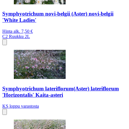
Symphyotrichum novi-belgii (Aster) novi-belgii
'White Ladies'
Hinta alk.
7,50 €
C2
Ruukku 2L
Symphyotrichum lateriflorum(Aster) lateriflorum
'Horizontalis' Kaita-asteri
KS
loppu varastosta