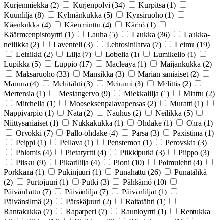
Kurjenmiekka
(2)
Kurjenpolvi
(34)
Kurpitsa
(1)
Kuunlilja
(8)
Kylmänkukka
(5)
Kynsiruoho
(1)
Käenkukka
(4)
Käenminttu
(4)
Kärhö
(1)
Käärmeenpistoyrtti
(1)
Lauha
(5)
Laukka
(36)
Laukka-
neilikka
(2)
Laventeli
(3)
Lehtosinilatva
(7)
Leimu
(19)
Leinikki
(2)
Lilja
(7)
Lobelia
(1)
Lumikello
(1)
Lupikka
(5)
Luppio
(17)
Macleaya
(1)
Maijankukka
(2)
Maksaruoho
(33)
Mansikka
(3)
Marian saniaiset
(2)
Maruna
(4)
Mehitähti
(3)
Meirami
(3)
Melittis
(2)
Mertensia
(1)
Mesiangervo
(9)
Miekkalilja
(1)
Minttu
(2)
Mitchella
(1)
Mooseksenpalavapensas
(2)
Muratti
(1)
Nappivarpio
(1)
Nata
(2)
Nauhus
(2)
Neilikka
(5)
Niittysaniaiset
(1)
Nukkakukka
(1)
Ohdake
(1)
Ohra
(1)
Orvokki
(7)
Pallo-ohdake
(4)
Parsa
(3)
Paxistima
(1)
Peippi
(1)
Pellava
(1)
Penstemon
(1)
Perovskia
(3)
Phlomis
(4)
Pietaryrtti
(4)
Piikkiputki
(3)
Piippo
(3)
Piisku
(9)
Pikarililja
(4)
Pioni
(10)
Poimulehti
(4)
Porkkana
(1)
Pukinjuuri
(1)
Punahattu
(26)
Punatähkä
(2)
Purtojuuri
(1)
Putki
(3)
Pähkämö
(10)
Päivänhattu
(7)
Päivänlilja
(7)
Päivänliljat
(1)
Päivänsilmä
(2)
Pärskäjuuri
(2)
Raitatähti
(1)
Rantakukka
(7)
Raparperi
(7)
Raunioyrtti
(1)
Rentukka