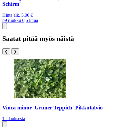
Schirm'
Hinta alk.
5,00 €
p9
ruukku 0,5 litraa
Saatat pitää myös näistä
❮
❯
Vinca minor 'Grüner Teppich' Pikkutalvio
T
tilauksesta