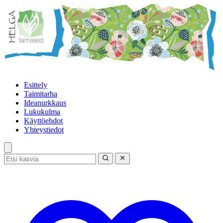
Esittely
Taimitarha
Ideanurkkaus
Lukukulma
Käyttöehdot
Yhteystiedot