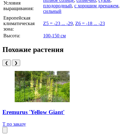
полное солнце
,
солнечно
,
сухой
,
Условия
плодородный
,
с хорошим дренажем
,
выращивания:
сильный
Европейская
климатическая
Z5 = -23 ... -29
,
Z6 = -18 ... -23
зона:
Высота:
100-150 см
Похожие растения
❮
❯
Eremurus 'Yellow Giant'
T
по заказу