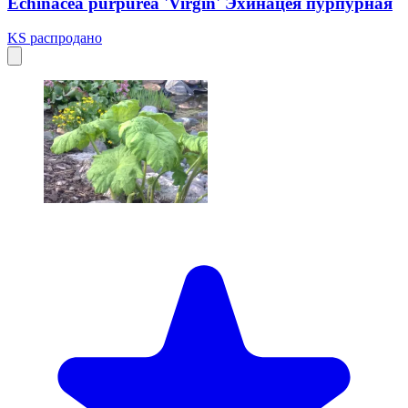
Echinacea purpurea 'Virgin' Эхинацея пурпурная
KS
распродано