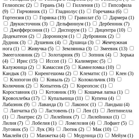
Гелиопсис
(2)
Герань
(34)
Гилления
(1)
Гипсофила
(9)
Гирчовник
(1)
Гладиолус
(1)
Горечавка
(6)
Гортензия
(1)
Горянка
(19)
Гравилат
(5)
Дармера
(1)
Двукисточник
(3)
Дельфиниум
(1)
Дербенник
(7)
Джефферсония
(1)
Диспорум
(1)
Дицентра
(10)
Додекатеон
(2)
Дороникум
(1)
Дубровник
(2)
Дудник
(3)
Душевик
(4)
Душица
(3)
Жемчужная
нога
(1)
Живучка
(5)
Земляника
(3)
Змеевик
(13)
Змееголовник
(2)
Золотарник
(9)
Зопник
(4)
Зорька
(4)
Ирис
(15)
Иссоп
(1)
Калимерис
(5)
Калужница
(2)
Камассия
(5)
Камнеломка
(10)
Кандык
(3)
Киренгешома
(2)
Клематис
(1)
Клен
(3)
Клопогон
(6)
Ковыль
(2)
Колокольчик
(10)
Колючник
(2)
Копытень
(2)
Кореопсис
(1)
Короставник
(1)
Котовник
(19)
Кошачья лапка
(1)
Кровохлебка
(17)
Купальница
(11)
Купена
(4)
Лабазник
(9)
Лаванда
(3)
Лаконос
(1)
Ландыш
(4)
Лапчатка
(5)
Ластовень
(1)
Лен
(1)
Лептинелла
(1)
Лиатрис
(2)
Лилейник
(7)
Лилейники
(1)
Лилия
(7)
Лобелия
(1)
Ломелозия
(4)
Лофант
(5)
Луговик
(5)
Лук
(36)
Лютик
(2)
Мак
(10)
Маклейя
(1)
Манжетка
(4)
Медуница
(1)
Мейум
(1)