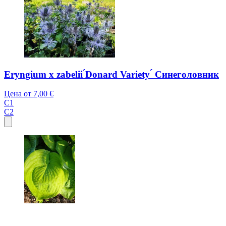
Eryngium x zabelii ́Donard Variety ́ Синеголовник
Цена от
7,00 €
C1
C2