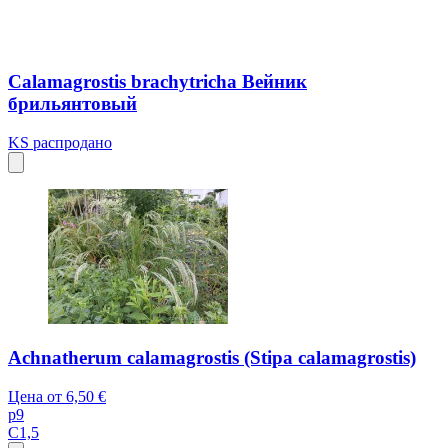
Calamagrostis brachytricha Вейник
брильянтовый
KS
распродано
Achnatherum calamagrostis (Stipa calamagrostis)
Цена от
6,50 €
p9
C1,5