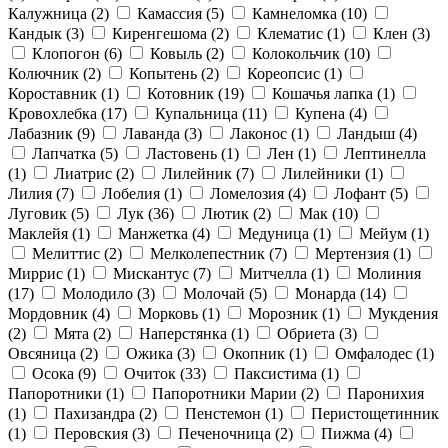
Калужница
(2)
Камассия
(5)
Камнеломка
(10)
Кандык
(3)
Киренгешома
(2)
Клематис
(1)
Клен
(3)
Клопогон
(6)
Ковыль
(2)
Колокольчик
(10)
Колючник
(2)
Копытень
(2)
Кореопсис
(1)
Короставник
(1)
Котовник
(19)
Кошачья лапка
(1)
Кровохлебка
(17)
Купальница
(11)
Купена
(4)
Лабазник
(9)
Лаванда
(3)
Лаконос
(1)
Ландыш
(4)
Лапчатка
(5)
Ластовень
(1)
Лен
(1)
Лептинелла
(1)
Лиатрис
(2)
Лилейник
(7)
Лилейники
(1)
Лилия
(7)
Лобелия
(1)
Ломелозия
(4)
Лофант
(5)
Луговик
(5)
Лук
(36)
Лютик
(2)
Мак
(10)
Маклейя
(1)
Манжетка
(4)
Медуница
(1)
Мейум
(1)
Мелиттис
(2)
Мелколепестник
(7)
Мертензия
(1)
Миррис
(1)
Мискантус
(7)
Митчелла
(1)
Молиния
(17)
Молодило
(3)
Молочай
(5)
Монарда
(14)
Мордовник
(4)
Морковь
(1)
Морозник
(1)
Мукдения
(2)
Мята
(2)
Наперстянка
(1)
Обриета
(3)
Овсяница
(2)
Ожика
(3)
Окопник
(1)
Омфалодес
(1)
Осока
(9)
Очиток
(33)
Паксистима
(1)
Папоротники
(1)
Папоротники Марии
(2)
Паронихия
(1)
Пахизандра
(2)
Пенстемон
(1)
Перистощетинник
(1)
Перовския
(3)
Печеночница
(2)
Пижма
(4)