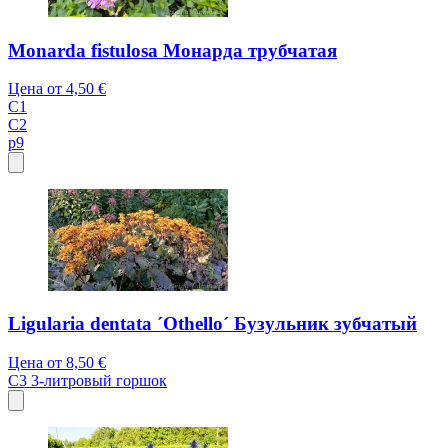
Monarda fistulosa Монарда трубчатая
Цена от
4,50 €
C1
C2
p9
Ligularia dentata ´Othello´ Бузульник зубчатый
Цена от
8,50 €
C3
3-литровый горшок