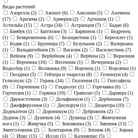
Виды растений
Азорелла
(2)
Аконит
(6)
Амсония
(5)
Анемона
(17)
Аризема
(2)
Армерия
(2)
Артишок
(1)
Астильба
(15)
Астра
(34)
Астранция
(7)
Бадан
(6)
Бамбук
(1)
Баптизия
(3)
Барвинок
(1)
Бедренец
(1)
Безвременник
(6)
Белоцветник
(1)
Бересклет
(1)
Бодяк
(1)
Бруннера
(7)
Бузульник
(2)
Валериана
(1)
Вальдштейния
(3)
Василек
(2)
Василистник
(7)
Вейник
(9)
Вербейник
(4)
Вербена
(2)
Вернония
(1)
Вероника
(16)
Весенник
(1)
Вечерница
(2)
Водосбор
(1)
Волжанка
(9)
Воронец
(1)
Ворсянка
(1)
Гвоздика
(5)
Гейхера и тиарелла
(8)
Гелениум
(4)
Гелиопсис
(2)
Герань
(34)
Гилления
(1)
Гипсофила
(9)
Гирчовник
(1)
Гладиолус
(1)
Горечавка
(6)
Гортензия
(1)
Горянка
(19)
Гравилат
(5)
Дармера
(1)
Двукисточник
(3)
Дельфиниум
(1)
Дербенник
(7)
Джефферсония
(1)
Диспорум
(1)
Дицентра
(10)
Додекатеон
(2)
Дороникум
(1)
Дубровник
(2)
Дудник
(3)
Душевик
(4)
Душица
(3)
Жемчужная
нога
(1)
Живучка
(5)
Земляника
(3)
Змеевик
(13)
Змееголовник
(2)
Золотарник
(9)
Зопник
(4)
Зорька
(4)
Ирис
(15)
Иссоп
(1)
Калимерис
(5)