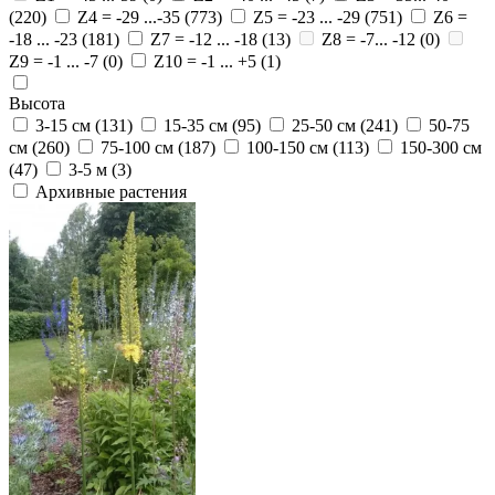
(220)
Z4 = -29 ...-35
(773)
Z5 = -23 ... -29
(751)
Z6 =
-18 ... -23
(181)
Z7 = -12 ... -18
(13)
Z8 = -7... -12
(0)
Z9 = -1 ... -7
(0)
Z10 = -1 ... +5
(1)
Высота
3-15 см
(131)
15-35 см
(95)
25-50 см
(241)
50-75
см
(260)
75-100 см
(187)
100-150 см
(113)
150-300 см
(47)
3-5 м
(3)
Архивные растения