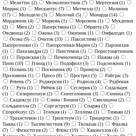
Мелиттис
(2)
Мелколепестник
(7)
Мертензия
(1)
Миррис
(1)
Мискантус
(7)
Митчелла
(1)
Молиния
(17)
Молодило
(3)
Молочай
(5)
Монарда
(14)
Мордовник
(4)
Морковь
(1)
Морозник
(1)
Мукдения
(2)
Мята
(2)
Наперстянка
(1)
Обриета
(3)
Овсяница
(2)
Ожика
(3)
Окопник
(1)
Омфалодес
(1)
Осока
(9)
Очиток
(33)
Паксистима
(1)
Папоротники
(1)
Папоротники Марии
(2)
Паронихия
(1)
Пахизандра
(2)
Пенстемон
(1)
Перистощетинник
(1)
Перовския
(3)
Печеночница
(2)
Пижма
(4)
Пион
(10)
Плющ
(1)
Подофилл
(3)
Подснежник
(1)
Полынь
(4)
Посконник
(8)
Примула
(2)
Проломник
(1)
Просо
(8)
Прострел
(5)
Райграс
(3)
Ревень
(7)
Роджерсия
(1)
Родиола
(4)
Рудбекия
(7)
Рута
(1)
Рябчик
(4)
Сеслерия
(5)
Сидальцея
(1)
Сизиринхиум
(2)
Синеголовник
(3)
Синюха
(7)
Скадоксус
(1)
Слива / Вишня
(2)
Смилацина
(2)
Сольданелла
(2)
Соргаструм
(1)
Спаржа
(3)
Спороболус
(2)
Телекия
(1)
Теллима
(1)
Тимьян
(2)
Трахистемон
(1)
Триостеум
(1)
Трициртис
(1)
Тыква
(1)
Тысячелистник
(9)
Тюльпан
(1)
Фиалка
(7)
Физостегия
(2)
Флокс
(19)
Хаконехлоя
(4)