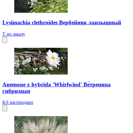
Lysimachia clethroides Вербейник ландышный
T
по заказу
Anemone x hybrida 'Whirlwind' Ве́треница
гибридная
KS
распродано