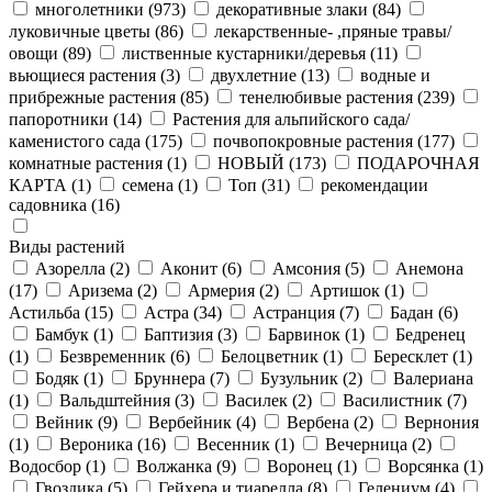
многолетники
(973)
декоративные злаки
(84)
луковичные цветы
(86)
лекарственные- ,пряные травы/
овощи
(89)
лиственные кустарники/деревья
(11)
вьющиеся растения
(3)
двухлетние
(13)
водные и
прибрежные растения
(85)
тенелюбивые растения
(239)
папоротники
(14)
Растения для альпийского сада/
каменистого сада
(175)
почвопокровные растения
(177)
комнатные растения
(1)
НОВЫЙ
(173)
ПОДАРОЧНАЯ
КАРТА
(1)
семена
(1)
Топ
(31)
рекомендации
садовника
(16)
Виды растений
Азорелла
(2)
Аконит
(6)
Амсония
(5)
Анемона
(17)
Аризема
(2)
Армерия
(2)
Артишок
(1)
Астильба
(15)
Астра
(34)
Астранция
(7)
Бадан
(6)
Бамбук
(1)
Баптизия
(3)
Барвинок
(1)
Бедренец
(1)
Безвременник
(6)
Белоцветник
(1)
Бересклет
(1)
Бодяк
(1)
Бруннера
(7)
Бузульник
(2)
Валериана
(1)
Вальдштейния
(3)
Василек
(2)
Василистник
(7)
Вейник
(9)
Вербейник
(4)
Вербена
(2)
Вернония
(1)
Вероника
(16)
Весенник
(1)
Вечерница
(2)
Водосбор
(1)
Волжанка
(9)
Воронец
(1)
Ворсянка
(1)
Гвоздика
(5)
Гейхера и тиарелла
(8)
Гелениум
(4)