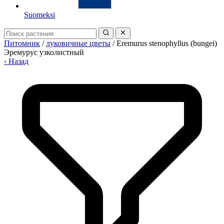
Suomeksi
Питомник
/
луковичные цветы
/
Eremurus stenophyllus (bungei)
Эремурус узколистный
‹ Назад