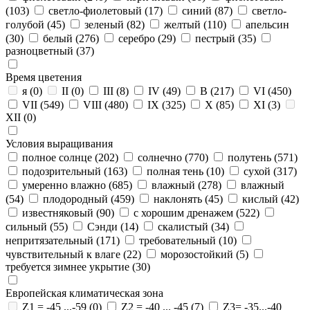
(103)
светло-фиолетовый
(17)
синий
(87)
светло-
голубой
(45)
зеленый
(82)
желтый
(110)
апельсин
(30)
белый
(276)
серебро
(29)
пестрый
(35)
разноцветный
(37)
Время цветения
я
(0)
II
(0)
III
(8)
IV
(49)
В
(217)
VI
(450)
VII
(549)
VIII
(480)
IX
(325)
X
(85)
XI
(3)
XII
(0)
Условия выращивания
полное солнце
(202)
солнечно
(770)
полутень
(571)
подозрительный
(163)
полная тень
(10)
сухой
(317)
умеренно влажно
(685)
влажный
(278)
влажный
(54)
плодородный
(459)
наклонять
(45)
кислый
(42)
известняковый
(90)
с хорошим дренажем
(522)
сильный
(55)
Сэнди
(14)
скалистый
(34)
непритязательный
(171)
требовательный
(10)
чувствительный к влаге
(22)
морозостойкий
(5)
требуется зимнее укрытие
(30)
Европейская климатическая зона
Z1 = -45 ...-59
(0)
Z2 = -40 ... -45
(7)
Z3= -35...-40