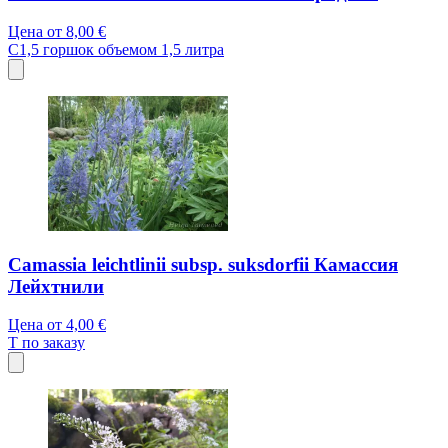
Цена от
8,00 €
C1,5
горшок объемом 1,5 литра
Camassia leichtlinii subsp. suksdorfii Камассия
Лейхтнили
Цена от
4,00 €
T
по заказу