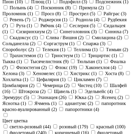
Пион
(10)
Плющ
(1)
Подофилл
(3)
Подснежник
(1)
Полынь
(4)
Посконник
(8)
Примула
(2)
Проломник
(1)
Просо
(8)
Прострел
(5)
Райграс
(3)
Ревень
(7)
Роджерсия
(1)
Родиола
(4)
Рудбекия
(7)
Рута
(1)
Рябчик
(4)
Сеслерия
(5)
Сидальцея
(1)
Сизиринхиум
(2)
Синеголовник
(3)
Синюха
(7)
Скадоксус
(1)
Слива / Вишня
(2)
Смилацина
(2)
Сольданелла
(2)
Соргаструм
(1)
Спаржа
(3)
Спороболус
(2)
Телекия
(1)
Теллима
(1)
Тимьян
(2)
Трахистемон
(1)
Триостеум
(1)
Трициртис
(1)
Тыква
(1)
Тысячелистник
(9)
Тюльпан
(1)
Фиалка
(7)
Физостегия
(2)
Флокс
(19)
Хаконехлоя
(4)
Хелона
(3)
Хеномелес
(1)
Хистрикс
(1)
Хоста
(8)
Хохлатка
(1)
Цефалярия
(1)
Цикламен
(7)
Цимбалярия
(2)
Чемерица
(2)
Чистец
(10)
Шалфей
(16)
Штокроза
(2)
Щавель
(1)
Эдельвейс
(4)
Эремурус
(5)
Эхинацея
(26)
Юкка
(2)
Ясенец
(2)
Яснотка
(1)
Ячмень
(1)
адиантумс
(2)
папоротник
красно-вуалированный
(2)
папоротники
(4)
Цвет цветка
светло-розовый
(44)
розовый
(179)
красный
(100)
фиолетовый
(240)
коричневый
(16)
фиолетовый