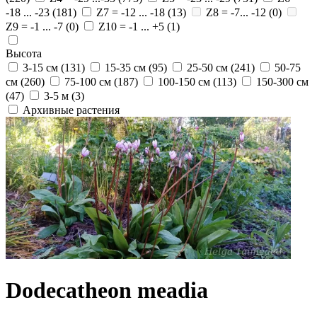
-18 ... -23
(181)
Z7 = -12 ... -18
(13)
Z8 = -7... -12
(0)
Z9 = -1 ... -7
(0)
Z10 = -1 ... +5
(1)
Высота
3-15 см
(131)
15-35 см
(95)
25-50 см
(241)
50-75
см
(260)
75-100 см
(187)
100-150 см
(113)
150-300 см
(47)
3-5 м
(3)
Архивные растения
Dodecatheon meadia