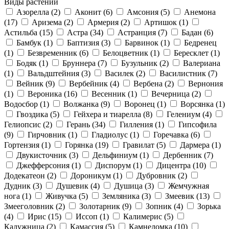
Виды растений
Азорелла
(2)
Аконит
(6)
Амсония
(5)
Анемона
(17)
Аризема
(2)
Армерия
(2)
Артишок
(1)
Астильба
(15)
Астра
(34)
Астранция
(7)
Бадан
(6)
Бамбук
(1)
Баптизия
(3)
Барвинок
(1)
Бедренец
(1)
Безвременник
(6)
Белоцветник
(1)
Бересклет
(1)
Бодяк
(1)
Бруннера
(7)
Бузульник
(2)
Валериана
(1)
Вальдштейния
(3)
Василек
(2)
Василистник
(7)
Вейник
(9)
Вербейник
(4)
Вербена
(2)
Вернония
(1)
Вероника
(16)
Весенник
(1)
Вечерница
(2)
Водосбор
(1)
Волжанка
(9)
Воронец
(1)
Ворсянка
(1)
Гвоздика
(5)
Гейхера и тиарелла
(8)
Гелениум
(4)
Гелиопсис
(2)
Герань
(34)
Гилления
(1)
Гипсофила
(9)
Гирчовник
(1)
Гладиолус
(1)
Горечавка
(6)
Гортензия
(1)
Горянка
(19)
Гравилат
(5)
Дармера
(1)
Двукисточник
(3)
Дельфиниум
(1)
Дербенник
(7)
Джефферсония
(1)
Диспорум
(1)
Дицентра
(10)
Додекатеон
(2)
Дороникум
(1)
Дубровник
(2)
Дудник
(3)
Душевик
(4)
Душица
(3)
Жемчужная
нога
(1)
Живучка
(5)
Земляника
(3)
Змеевик
(13)
Змееголовник
(2)
Золотарник
(9)
Зопник
(4)
Зорька
(4)
Ирис
(15)
Иссоп
(1)
Калимерис
(5)
Калужница
(2)
Камассия
(5)
Камнеломка
(10)