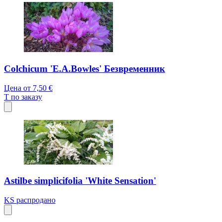
Colchicum 'E.A.Bowles' Безвременник
Цена от
7,50 €
T
по заказу
Astilbe simplicifolia 'White Sensation'
KS
распродано