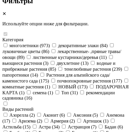
Фильтры
✕
Используйте опции ниже для фильтрации.
Категория
многолетники
(973)
декоративные злаки
(84)
луковичные цветы
(86)
лекарственные- ,пряные травы/
овощи
(89)
лиственные кустарники/деревья
(11)
вьющиеся растения
(3)
двухлетние
(13)
водные и
прибрежные растения
(85)
тенелюбивые растения
(239)
папоротники
(14)
Растения для альпийского сада/
каменистого сада
(175)
почвопокровные растения
(177)
комнатные растения
(1)
НОВЫЙ
(173)
ПОДАРОЧНАЯ
КАРТА
(1)
семена
(1)
Топ
(31)
рекомендации
садовника
(16)
Виды растений
Азорелла
(2)
Аконит
(6)
Амсония
(5)
Анемона
(17)
Аризема
(2)
Армерия
(2)
Артишок
(1)
Астильба
(15)
Астра
(34)
Астранция
(7)
Бадан
(6)