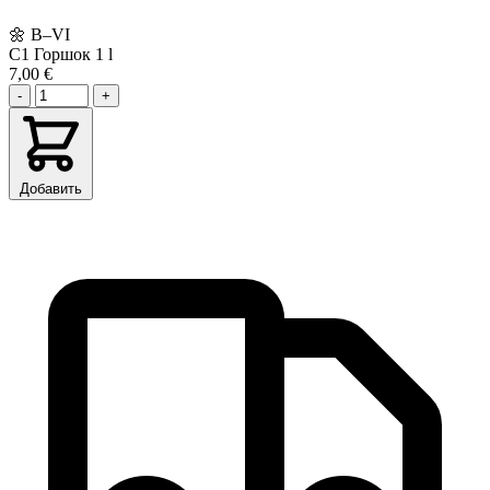
🌼
В–VI
C1
Горшок 1 l
7,00 €
-
+
Добавить