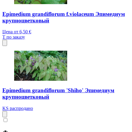
Epimedium grandiflorum f.violaceum Эпимедиум
крупноцветковый
Цена от
6,50 €
T
по заказу
Epimedium grandiflorum 'Shiho' Эпимедиум
крупноцветковый
KS
распродано