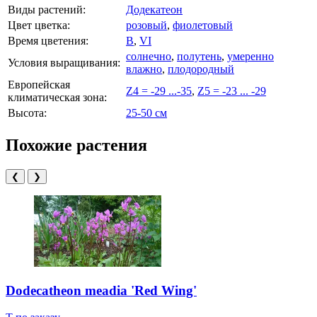
Виды растений:
Додекатеон
Цвет цветка:
розовый
,
фиолетовый
Время цветения:
В
,
VI
солнечно
,
полутень
,
умеренно
Условия выращивания:
влажно
,
плодородный
Европейская
Z4 = -29 ...-35
,
Z5 = -23 ... -29
климатическая зона:
Высота:
25-50 см
Похожие растения
❮
❯
Dodecatheon meadia 'Red Wing'