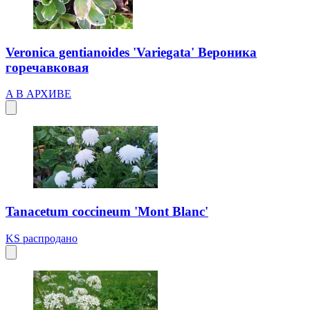
Veronica gentianoides 'Variegata' Вероника
горечавковая
A
В АРХИВЕ
Tanacetum coccineum 'Mont Blanc'
KS
распродано