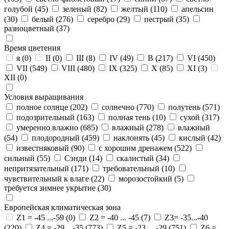
голубой
(45)
зеленый
(82)
желтый
(110)
апельсин
(30)
белый
(276)
серебро
(29)
пестрый
(35)
разноцветный
(37)
Время цветения
я
(0)
II
(0)
III
(8)
IV
(49)
В
(217)
VI
(450)
VII
(549)
VIII
(480)
IX
(325)
X
(85)
XI
(3)
XII
(0)
Условия выращивания
полное солнце
(202)
солнечно
(770)
полутень
(571)
подозрительный
(163)
полная тень
(10)
сухой
(317)
умеренно влажно
(685)
влажный
(278)
влажный
(54)
плодородный
(459)
наклонять
(45)
кислый
(42)
известняковый
(90)
с хорошим дренажем
(522)
сильный
(55)
Сэнди
(14)
скалистый
(34)
непритязательный
(171)
требовательный
(10)
чувствительный к влаге
(22)
морозостойкий
(5)
требуется зимнее укрытие
(30)
Европейская климатическая зона
Z1 = -45 ...-59
(0)
Z2 = -40 ... -45
(7)
Z3= -35...-40
(220)
Z4 = -29 ...-35
(773)
Z5 = -23 ... -29
(751)
Z6 =