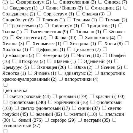
(1)
Сизиринхиум
(2)
Синеголовник
(3)
Синюха
(7)
Скадоксус
(1)
Слива / Вишня
(2)
Смилацина
(2)
Сольданелла
(2)
Соргаструм
(1)
Спаржа
(3)
Спороболус
(2)
Телекия
(1)
Теллима
(1)
Тимьян
(2)
Трахистемон
(1)
Триостеум
(1)
Трициртис
(1)
Тыква
(1)
Тысячелистник
(9)
Тюльпан
(1)
Фиалка
(7)
Физостегия
(2)
Флокс
(19)
Хаконехлоя
(4)
Хелона
(3)
Хеномелес
(1)
Хистрикс
(1)
Хоста
(8)
Хохлатка
(1)
Цефалярия
(1)
Цикламен
(7)
Цимбалярия
(2)
Чемерица
(2)
Чистец
(10)
Шалфей
(16)
Штокроза
(2)
Щавель
(1)
Эдельвейс
(4)
Эремурус
(5)
Эхинацея
(26)
Юкка
(2)
Ясенец
(2)
Яснотка
(1)
Ячмень
(1)
адиантумс
(2)
папоротник
красно-вуалированный
(2)
папоротники
(4)
Цвет цветка
светло-розовый
(44)
розовый
(179)
красный
(100)
фиолетовый
(240)
коричневый
(16)
фиолетовый
(103)
светло-фиолетовый
(17)
синий
(87)
светло-
голубой
(45)
зеленый
(82)
желтый
(110)
апельсин
(30)
белый
(276)
серебро
(29)
пестрый
(35)
разноцветный
(37)