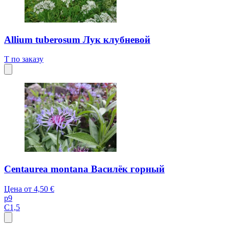
Allium tuberosum Лук клубневой
T
по заказу
Centaurea montana Василёк горный
Цена от
4,50 €
p9
C1,5