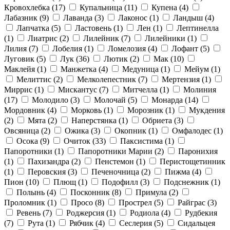
Кровохлебка
(17)
Купальница
(11)
Купена
(4)
Лабазник
(9)
Лаванда
(3)
Лаконос
(1)
Ландыш
(4)
Лапчатка
(5)
Ластовень
(1)
Лен
(1)
Лептинелла
(1)
Лиатрис
(2)
Лилейник
(7)
Лилейники
(1)
Лилия
(7)
Лобелия
(1)
Ломелозия
(4)
Лофант
(5)
Луговик
(5)
Лук
(36)
Лютик
(2)
Мак
(10)
Маклейя
(1)
Манжетка
(4)
Медуница
(1)
Мейум
(1)
Мелиттис
(2)
Мелколепестник
(7)
Мертензия
(1)
Миррис
(1)
Мискантус
(7)
Митчелла
(1)
Молиния
(17)
Молодило
(3)
Молочай
(5)
Монарда
(14)
Мордовник
(4)
Морковь
(1)
Морозник
(1)
Мукдения
(2)
Мята
(2)
Наперстянка
(1)
Обриета
(3)
Овсяница
(2)
Ожика
(3)
Окопник
(1)
Омфалодес
(1)
Осока
(9)
Очиток
(33)
Паксистима
(1)
Папоротники
(1)
Папоротники Марии
(2)
Паронихия
(1)
Пахизандра
(2)
Пенстемон
(1)
Перистощетинник
(1)
Перовския
(3)
Печеночница
(2)
Пижма
(4)
Пион
(10)
Плющ
(1)
Подофилл
(3)
Подснежник
(1)
Полынь
(4)
Посконник
(8)
Примула
(2)
Проломник
(1)
Просо
(8)
Прострел
(5)
Райграс
(3)
Ревень
(7)
Роджерсия
(1)
Родиола
(4)
Рудбекия
(7)
Рута
(1)
Рябчик
(4)
Сеслерия
(5)
Сидальцея