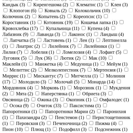
Кандык
(3)
Киренгешома
(2)
Клематис
(1)
Клен
(3)
Клопогон
(6)
Ковыль
(2)
Колокольчик
(10)
Колючник
(2)
Копытень
(2)
Кореопсис
(1)
Короставник
(1)
Котовник
(19)
Кошачья лапка
(1)
Кровохлебка
(17)
Купальница
(11)
Купена
(4)
Лабазник
(9)
Лаванда
(3)
Лаконос
(1)
Ландыш
(4)
Лапчатка
(5)
Ластовень
(1)
Лен
(1)
Лептинелла
(1)
Лиатрис
(2)
Лилейник
(7)
Лилейники
(1)
Лилия
(7)
Лобелия
(1)
Ломелозия
(4)
Лофант
(5)
Луговик
(5)
Лук
(36)
Лютик
(2)
Мак
(10)
Маклейя
(1)
Манжетка
(4)
Медуница
(1)
Мейум
(1)
Мелиттис
(2)
Мелколепестник
(7)
Мертензия
(1)
Миррис
(1)
Мискантус
(7)
Митчелла
(1)
Молиния
(17)
Молодило
(3)
Молочай
(5)
Монарда
(14)
Мордовник
(4)
Морковь
(1)
Морозник
(1)
Мукдения
(2)
Мята
(2)
Наперстянка
(1)
Обриета
(3)
Овсяница
(2)
Ожика
(3)
Окопник
(1)
Омфалодес
(1)
Осока
(9)
Очиток
(33)
Паксистима
(1)
Папоротники
(1)
Папоротники Марии
(2)
Паронихия
(1)
Пахизандра
(2)
Пенстемон
(1)
Перистощетинник
(1)
Перовския
(3)
Печеночница
(2)
Пижма
(4)
Пион
(10)
Плющ
(1)
Подофилл
(3)
Подснежник
(1)