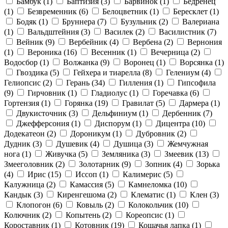
Бамбук
(1)
Баптизия
(3)
Барвинок
(1)
Бедренец
(1)
Безвременник
(6)
Белоцветник
(1)
Бересклет
(1)
Бодяк
(1)
Бруннера
(7)
Бузульник
(2)
Валериана
(1)
Вальдштейния
(3)
Василек
(2)
Василистник
(7)
Вейник
(9)
Вербейник
(4)
Вербена
(2)
Вернония
(1)
Вероника
(16)
Весенник
(1)
Вечерница
(2)
Водосбор
(1)
Волжанка
(9)
Воронец
(1)
Ворсянка
(1)
Гвоздика
(5)
Гейхера и тиарелла
(8)
Гелениум
(4)
Гелиопсис
(2)
Герань
(34)
Гилления
(1)
Гипсофила
(9)
Гирчовник
(1)
Гладиолус
(1)
Горечавка
(6)
Гортензия
(1)
Горянка
(19)
Гравилат
(5)
Дармера
(1)
Двукисточник
(3)
Дельфиниум
(1)
Дербенник
(7)
Джефферсония
(1)
Диспорум
(1)
Дицентра
(10)
Додекатеон
(2)
Дороникум
(1)
Дубровник
(2)
Дудник
(3)
Душевик
(4)
Душица
(3)
Жемчужная
нога
(1)
Живучка
(5)
Земляника
(3)
Змеевик
(13)
Змееголовник
(2)
Золотарник
(9)
Зопник
(4)
Зорька
(4)
Ирис
(15)
Иссоп
(1)
Калимерис
(5)
Калужница
(2)
Камассия
(5)
Камнеломка
(10)
Кандык
(3)
Киренгешома
(2)
Клематис
(1)
Клен
(3)
Клопогон
(6)
Ковыль
(2)
Колокольчик
(10)
Колючник
(2)
Копытень
(2)
Кореопсис
(1)
Короставник
(1)
Котовник
(19)
Кошачья лапка
(1)