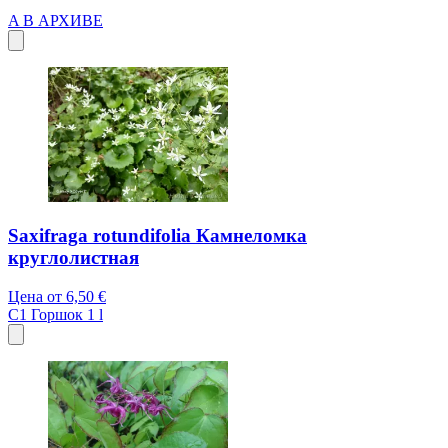
A
В АРХИВЕ
Saxifraga rotundifolia Камнеломка
круглолистная
Цена от
6,50 €
C1
Горшок 1 l