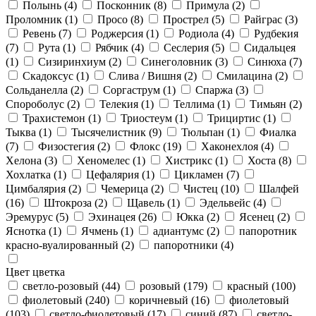
Полынь
(4)
Посконник
(8)
Примула
(2)
Проломник
(1)
Просо
(8)
Прострел
(5)
Райграс
(3)
Ревень
(7)
Роджерсия
(1)
Родиола
(4)
Рудбекия
(7)
Рута
(1)
Рябчик
(4)
Сеслерия
(5)
Сидальцея
(1)
Сизиринхиум
(2)
Синеголовник
(3)
Синюха
(7)
Скадоксус
(1)
Слива / Вишня
(2)
Смилацина
(2)
Сольданелла
(2)
Соргаструм
(1)
Спаржа
(3)
Спороболус
(2)
Телекия
(1)
Теллима
(1)
Тимьян
(2)
Трахистемон
(1)
Триостеум
(1)
Трициртис
(1)
Тыква
(1)
Тысячелистник
(9)
Тюльпан
(1)
Фиалка
(7)
Физостегия
(2)
Флокс
(19)
Хаконехлоя
(4)
Хелона
(3)
Хеномелес
(1)
Хистрикс
(1)
Хоста
(8)
Хохлатка
(1)
Цефалярия
(1)
Цикламен
(7)
Цимбалярия
(2)
Чемерица
(2)
Чистец
(10)
Шалфей
(16)
Штокроза
(2)
Щавель
(1)
Эдельвейс
(4)
Эремурус
(5)
Эхинацея
(26)
Юкка
(2)
Ясенец
(2)
Яснотка
(1)
Ячмень
(1)
адиантумс
(2)
папоротник
красно-вуалированный
(2)
папоротники
(4)
Цвет цветка
светло-розовый
(44)
розовый
(179)
красный
(100)
фиолетовый
(240)
коричневый
(16)
фиолетовый
(103)
светло-фиолетовый
(17)
синий
(87)
светло-