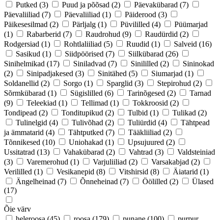
Putked
(3)
Puud ja põõsad
(2)
Päevakübarad
(7)
Päevaliiliad
(7)
Päevaliiliad
(1)
Päiderood
(3)
Päikesesilmad
(2)
Pärljalg
(1)
Püvililled
(4)
Püümarjad
(1)
Rabarberid
(7)
Raudrohud
(9)
Raudürdid
(2)
Rodgersiad
(1)
Rohtlaliiliad
(5)
Ruudid
(1)
Salveid
(16)
Sasikud
(1)
Siidpöörised
(7)
Siilkübarad
(26)
Sinihelmikad
(17)
Siniladvad
(7)
Sinililled
(2)
Sininokad
(2)
Sinipadjakesed
(3)
Sinitähed
(5)
Siumarjad
(1)
Soldanellid
(2)
Sorgo
(1)
Sparglid
(3)
Stepirohud
(2)
Sõrmkübarad
(1)
Sügislilled
(6)
Tarinõgesed
(2)
Tarnad
(9)
Teleekiad
(1)
Tellimad
(1)
Tokkroosid
(2)
Tondipead
(2)
Tonditupikud
(2)
Tulbid
(1)
Tulikad
(2)
Tulinelgid
(4)
Tulivõhad
(2)
Tuliürdid
(4)
Tähtpead
ja ämmatarid
(4)
Tähtputked
(7)
Tääkliiliad
(2)
Tõnnikesed
(10)
Uniohakad
(1)
Upsujuured
(2)
Ussitatrad
(13)
Vahakübarad
(2)
Vahtrad
(3)
Valdsteiniad
(3)
Varemerohud
(1)
Varjuliiliad
(2)
Varsakabjad
(2)
Verililled
(1)
Vesikanepid
(8)
Vitshirsid
(8)
Äiatarid
(1)
Ängelheinad
(7)
Õnneheinad
(7)
Öölilled
(2)
Ülased
(17)
Õie värv
heleroosa
(45)
roosa
(179)
punane
(100)
purpur