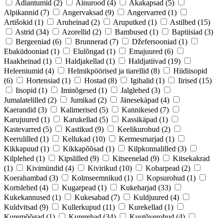
Adiantumid
(2)
Ainurood
(4)
Akakapsad
(5)
Alpikannid
(7)
Angervaksad
(9)
Angervarred
(1)
Artišokid
(1)
Aruheinad
(2)
Aruputked
(1)
Astilbed
(15)
Astrid
(34)
Azorellid
(2)
Bambused
(1)
Baptiisiad
(3)
Bergeeniad
(6)
Brunnerad
(7)
Džefersooniad
(1)
Ebaküdooniad
(1)
Elulõngad
(1)
Emajuured
(6)
Haakheinad
(1)
Haldjakellad
(1)
Haldjatiivad
(19)
Heleeniumid
(4)
Helmikpöörised ja tiarellid
(8)
Hiidiisopid
(6)
Hortensiad
(1)
Hostad
(8)
Igihalid
(1)
Iirised
(15)
Iisopid
(1)
Iminõgesed
(1)
Jalglehed
(3)
Jumalatelilled
(2)
Jumikad
(2)
Jänesekäpad
(4)
Kaerandid
(3)
Kalimerised
(5)
Kannikesed
(7)
Karujuured
(1)
Karukellad
(5)
Kassikäpad
(1)
Kastevarred
(5)
Kastikud
(9)
Keelikurohud
(2)
Keerulilled
(1)
Kellukad
(10)
Kermesmarjad
(1)
Kikkapuud
(1)
Kikkapõõsad
(1)
Kilpkonnalilled
(3)
Kilplehed
(1)
Kipslilled
(9)
Kitseenelad
(9)
Kitsekakrad
(1)
Kivimündid
(4)
Kivirikud
(10)
Kobarpead
(2)
Koerahambad
(3)
Kolmseemnikud
(1)
Kopsurohud
(1)
Kortslehed
(4)
Kugarpead
(1)
Kukeharjad
(33)
Kukekannused
(1)
Kukesabad
(7)
Kuldjuured
(4)
Kuldvitsad
(9)
Kullerkupud
(11)
Kurekellad
(1)
Kuremõõgad
(1)
Kurerehad
(34)
Kuutõverohud
(4)