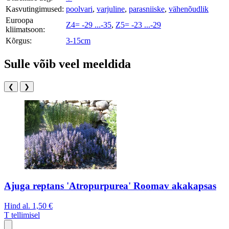
Kasvutingimused:
poolvari
,
varjuline
,
parasniiske
,
vähenõudlik
Euroopa
Z4= -29 ...-35
,
Z5= -23 ...-29
kliimatsoon:
Kõrgus:
3-15cm
Sulle võib veel meeldida
❮
❯
Ajuga reptans 'Atropurpurea' Roomav akakapsas
Hind al.
1,50 €
T
tellimisel