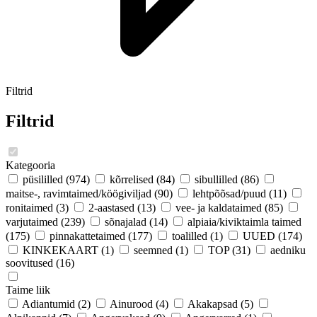
Filtrid
Filtrid
Kategooria
püsililled
(974)
kõrrelised
(84)
sibullilled
(86)
maitse-, ravimtaimed/köögiviljad
(90)
lehtpõõsad/puud
(11)
ronitaimed
(3)
2-aastased
(13)
vee- ja kaldataimed
(85)
varjutaimed
(239)
sõnajalad
(14)
alpiaia/kiviktaimla taimed
(175)
pinnakattetaimed
(177)
toalilled
(1)
UUED
(174)
KINKEKAART
(1)
seemned
(1)
TOP
(31)
aedniku
soovitused
(16)
Taime liik
Adiantumid
(2)
Ainurood
(4)
Akakapsad
(5)