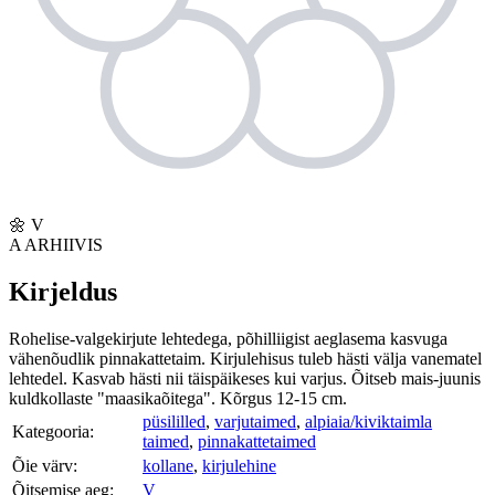
🌼
V
A
ARHIIVIS
Kirjeldus
Rohelise-valgekirjute lehtedega, põhilliigist aeglasema kasvuga
vähenõudlik pinnakattetaim. Kirjulehisus tuleb hästi välja vanematel
lehtedel. Kasvab hästi nii täispäikeses kui varjus. Õitseb mais-juunis
kuldkollaste "maasikaõitega". Kõrgus 12-15 cm.
püsililled
,
varjutaimed
,
alpiaia/kiviktaimla
Kategooria:
taimed
,
pinnakattetaimed
Õie värv:
kollane
,
kirjulehine
Õitsemise aeg:
V