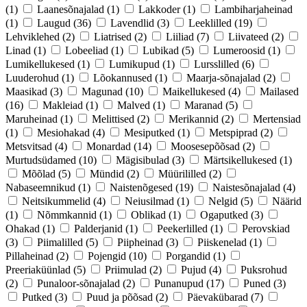
(1)
Laanesõnajalad
(1)
Lakkoder
(1)
Lambiharjaheinad
(1)
Laugud
(36)
Lavendlid
(3)
Leeklilled
(19)
Lehviklehed
(2)
Liatrised
(2)
Liiliad
(7)
Liivateed
(2)
Linad
(1)
Lobeeliad
(1)
Lubikad
(5)
Lumeroosid
(1)
Lumikellukesed
(1)
Lumikupud
(1)
Lursslilled
(6)
Luuderohud
(1)
Lõokannused
(1)
Maarja-sõnajalad
(2)
Maasikad
(3)
Magunad
(10)
Maikellukesed
(4)
Mailased
(16)
Makleiad
(1)
Malved
(1)
Maranad
(5)
Maruheinad
(1)
Melittised
(2)
Merikannid
(2)
Mertensiad
(1)
Mesiohakad
(4)
Mesiputked
(1)
Metspiprad
(2)
Metsvitsad
(4)
Monardad
(14)
Moosesepõõsad
(2)
Murtudsüdamed
(10)
Mägisibulad
(3)
Märtsikellukesed
(1)
Mõõlad
(5)
Mündid
(2)
Müürililled
(2)
Nabaseemnikud
(1)
Naistenõgesed
(19)
Naistesõnajalad
(4)
Neitsikummelid
(4)
Neiusilmad
(1)
Nelgid
(5)
Näärid
(1)
Nõmmkannid
(1)
Oblikad
(1)
Ogaputked
(3)
Ohakad
(1)
Palderjanid
(1)
Peekerlilled
(1)
Perovskiad
(3)
Piimalilled
(5)
Piipheinad
(3)
Piiskenelad
(1)
Pillaheinad
(2)
Pojengid
(10)
Porgandid
(1)
Preeriaküünlad
(5)
Priimulad
(2)
Pujud
(4)
Puksrohud
(2)
Punaloor-sõnajalad
(2)
Punanupud
(17)
Puned
(3)
Putked
(3)
Puud ja põõsad
(2)
Päevakübarad
(7)