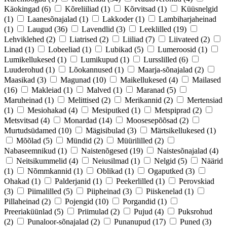
Käokingad
(6)
Kõreliiliad
(1)
Kõrvitsad
(1)
Küüsnelgid
(1)
Laanesõnajalad
(1)
Lakkoder
(1)
Lambiharjaheinad
(1)
Laugud
(36)
Lavendlid
(3)
Leeklilled
(19)
Lehviklehed
(2)
Liatrised
(2)
Liiliad
(7)
Liivateed
(2)
Linad
(1)
Lobeeliad
(1)
Lubikad
(5)
Lumeroosid
(1)
Lumikellukesed
(1)
Lumikupud
(1)
Lursslilled
(6)
Luuderohud
(1)
Lõokannused
(1)
Maarja-sõnajalad
(2)
Maasikad
(3)
Magunad
(10)
Maikellukesed
(4)
Mailased
(16)
Makleiad
(1)
Malved
(1)
Maranad
(5)
Maruheinad
(1)
Melittised
(2)
Merikannid
(2)
Mertensiad
(1)
Mesiohakad
(4)
Mesiputked
(1)
Metspiprad
(2)
Metsvitsad
(4)
Monardad
(14)
Moosesepõõsad
(2)
Murtudsüdamed
(10)
Mägisibulad
(3)
Märtsikellukesed
(1)
Mõõlad
(5)
Mündid
(2)
Müürililled
(2)
Nabaseemnikud
(1)
Naistenõgesed
(19)
Naistesõnajalad
(4)
Neitsikummelid
(4)
Neiusilmad
(1)
Nelgid
(5)
Näärid
(1)
Nõmmkannid
(1)
Oblikad
(1)
Ogaputked
(3)
Ohakad
(1)
Palderjanid
(1)
Peekerlilled
(1)
Perovskiad
(3)
Piimalilled
(5)
Piipheinad
(3)
Piiskenelad
(1)
Pillaheinad
(2)
Pojengid
(10)
Porgandid
(1)
Preeriaküünlad
(5)
Priimulad
(2)
Pujud
(4)
Puksrohud
(2)
Punaloor-sõnajalad
(2)
Punanupud
(17)
Puned
(3)