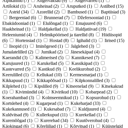
Alpikannid
(7)
Angervaksad
(9)
Angervarred
(1)
Artišokid
(1)
Aruheinad
(2)
Aruputked
(1)
Astilbed
(15)
Astrid
(34)
Azorellid
(2)
Bambused
(1)
Baptiisiad
(3)
Bergeeniad
(6)
Brunnerad
(7)
Džefersooniad
(1)
Ebaküdooniad
(1)
Elulõngad
(1)
Emajuured
(6)
Haakheinad
(1)
Haldjakellad
(1)
Haldjatiivad
(19)
Heleeniumid
(4)
Helmikpöörised ja tiarellid
(8)
Hiidiisopid
(6)
Hortensiad
(1)
Hostad
(8)
Igihalid
(1)
Iirised
(15)
Iisopid
(1)
Iminõgesed
(1)
Jalglehed
(3)
Jumalatelilled
(2)
Jumikad
(2)
Jänesekäpad
(4)
Kaerandid
(3)
Kalimerised
(5)
Kannikesed
(7)
Karujuured
(1)
Karukellad
(5)
Kassikäpad
(1)
Kastevarred
(5)
Kastikud
(9)
Keelikurohud
(2)
Keerulilled
(1)
Kellukad
(10)
Kermesmarjad
(1)
Kikkapuud
(1)
Kikkapõõsad
(1)
Kilpkonnalilled
(3)
Kilplehed
(1)
Kipslilled
(9)
Kitseenelad
(9)
Kitsekakrad
(1)
Kivimündid
(4)
Kivirikud
(10)
Kobarpead
(2)
Koerahambad
(3)
Kolmseemnikud
(1)
Kopsurohud
(1)
Kortslehed
(4)
Kugarpead
(1)
Kukeharjad
(33)
Kukekannused
(1)
Kukesabad
(7)
Kuldjuured
(4)
Kuldvitsad
(9)
Kullerkupud
(11)
Kurekellad
(1)
Kuremõõgad
(1)
Kurerehad
(34)
Kuutõverohud
(4)
Käokingad
(6)
Kõreliiliad
(1)
Kõrvitsad
(1)
Küüsnelgid