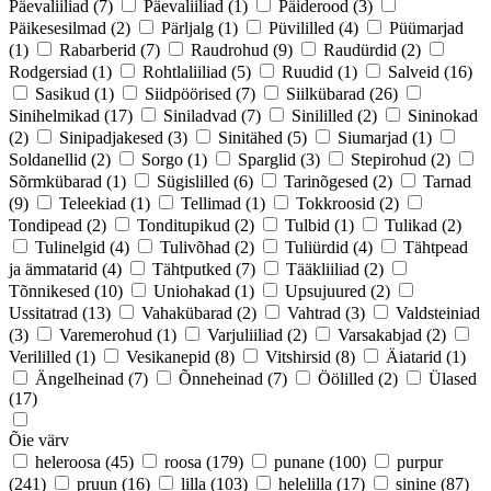
Päevaliiliad
(7)
Päevaliiliad
(1)
Päiderood
(3)
Päikesesilmad
(2)
Pärljalg
(1)
Püvililled
(4)
Püümarjad
(1)
Rabarberid
(7)
Raudrohud
(9)
Raudürdid
(2)
Rodgersiad
(1)
Rohtlaliiliad
(5)
Ruudid
(1)
Salveid
(16)
Sasikud
(1)
Siidpöörised
(7)
Siilkübarad
(26)
Sinihelmikad
(17)
Siniladvad
(7)
Sinililled
(2)
Sininokad
(2)
Sinipadjakesed
(3)
Sinitähed
(5)
Siumarjad
(1)
Soldanellid
(2)
Sorgo
(1)
Sparglid
(3)
Stepirohud
(2)
Sõrmkübarad
(1)
Sügislilled
(6)
Tarinõgesed
(2)
Tarnad
(9)
Teleekiad
(1)
Tellimad
(1)
Tokkroosid
(2)
Tondipead
(2)
Tonditupikud
(2)
Tulbid
(1)
Tulikad
(2)
Tulinelgid
(4)
Tulivõhad
(2)
Tuliürdid
(4)
Tähtpead
ja ämmatarid
(4)
Tähtputked
(7)
Tääkliiliad
(2)
Tõnnikesed
(10)
Uniohakad
(1)
Upsujuured
(2)
Ussitatrad
(13)
Vahakübarad
(2)
Vahtrad
(3)
Valdsteiniad
(3)
Varemerohud
(1)
Varjuliiliad
(2)
Varsakabjad
(2)
Verililled
(1)
Vesikanepid
(8)
Vitshirsid
(8)
Äiatarid
(1)
Ängelheinad
(7)
Õnneheinad
(7)
Öölilled
(2)
Ülased
(17)
Õie värv
heleroosa
(45)
roosa
(179)
punane
(100)
purpur
(241)
pruun
(16)
lilla
(103)
helelilla
(17)
sinine
(87)