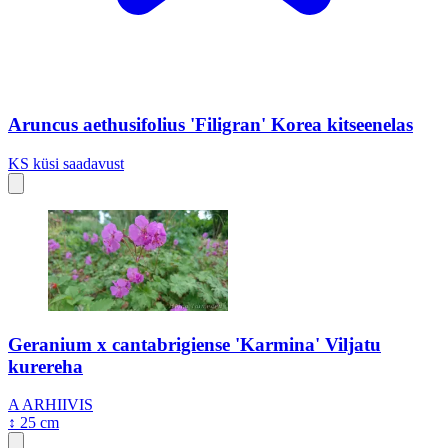
Aruncus aethusifolius 'Filigran' Korea kitseenelas
KS
küsi saadavust
Geranium x cantabrigiense 'Karmina' Viljatu
kurereha
A
ARHIIVIS
↕ 25 cm