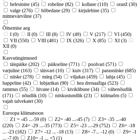
helesinine
(45)
roheline
(82)
kollane
(110)
oranž
(30)
valge
(276)
hõbedane
(29)
kirjulehine
(35)
mitmevärviline
(37)
Õitsemise aeg
I
(0)
II
(0)
III
(8)
IV
(49)
V
(217)
VI
(450)
VII
(550)
VIII
(481)
IX
(326)
X
(85)
XI
(3)
XII
(0)
Kasvutingimused
täispäike
(202)
päikseline
(771)
poolvari
(571)
varjuline
(163)
täisvari
(10)
kuiv
(317)
parasniiske
(685)
niiske
(278)
märg
(54)
viljakas
(459)
lahja
(45)
happeline
(42)
lubjarikas
(90)
hea drenaažiga
(523)
rammus
(55)
liivane
(14)
kiviklibune
(34)
vähenõudlik
(171)
nõudlik
(10)
niiskustundlik
(23)
külmaõrn
(5)
vajab talvekatet
(30)
Euroopa kliimatsoon
Z1 = -45 ...-59
(0)
Z2= -40 ...-45
(7)
Z3= -35 ...-40
(220)
Z4= -29 ...-35
(773)
Z5= -23 ...-29
(752)
Z6= -18
... -23
(182)
Z7= -12 ... -18
(13)
Z8= -7... -12
(0)
Z9= -1
... -7
(0)
Z10= -1 ... +5
(1)