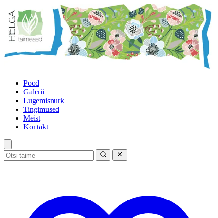
Pood
Galerii
Lugemisnurk
Tingimused
Meist
Kontakt