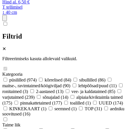
Hind al.
6,50 €
T
tellimisel
↕ 40 cm
Filtrid
✕
Filtreerimiseks kasuta allolevaid valikuid.
Kategooria
püsililled
(974)
kõrrelised
(84)
sibullilled
(86)
maitse-, ravimtaimed/köögiviljad
(90)
lehtpõõsad/puud
(11)
ronitaimed
(3)
2-aastased
(13)
vee- ja kaldataimed
(85)
varjutaimed
(239)
sõnajalad
(14)
alpiaia/kiviktaimla taimed
(175)
pinnakattetaimed
(177)
toalilled
(1)
UUED
(174)
KINKEKAART
(1)
seemned
(1)
TOP
(31)
aedniku
soovitused
(16)
Taime liik