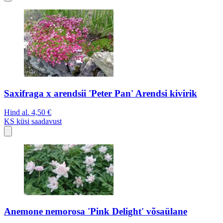
Saxifraga x arendsii 'Peter Pan' Arendsi kivirik
Hind al.
4,50 €
KS
küsi saadavust
Anemone nemorosa 'Pink Delight' võsaülane