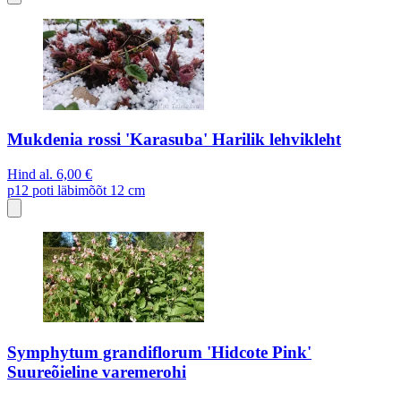
Mukdenia rossi 'Karasuba' Harilik lehvikleht
Hind al.
6,00 €
p12
poti läbimõõt 12 cm
Symphytum grandiflorum 'Hidcote Pink'
Suureõieline varemerohi