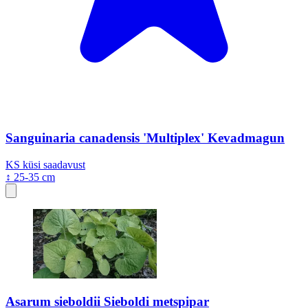
Sanguinaria canadensis 'Multiplex' Kevadmagun
KS
küsi saadavust
↕ 25-35 cm
Asarum sieboldii Sieboldi metspipar