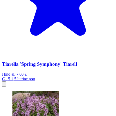
Tiarella 'Spring Symphony' Tiarell
Hind al.
7,00 €
C1,5
1,5 liitrine pott