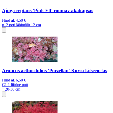
Ajuga reptans 'Pink Elf' roomav akakapsas
Hind al.
4,50 €
p12
poti läbimõõt 12 cm
Aruncus aethusifolius 'Porzellan' Korea kitseenelas
Hind al.
6,50 €
C1
1 liitrine pott
↕ 20-30 cm