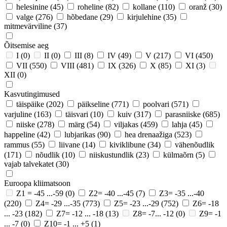
helesinine
(45)
roheline
(82)
kollane
(110)
oranž
(30)
valge
(276)
hõbedane
(29)
kirjulehine
(35)
mitmevärviline
(37)
Õitsemise aeg
I
(0)
II
(0)
III
(8)
IV
(49)
V
(217)
VI
(450)
VII
(550)
VIII
(481)
IX
(326)
X
(85)
XI
(3)
XII
(0)
Kasvutingimused
täispäike
(202)
päikseline
(771)
poolvari
(571)
varjuline
(163)
täisvari
(10)
kuiv
(317)
parasniiske
(685)
niiske
(278)
märg
(54)
viljakas
(459)
lahja
(45)
happeline
(42)
lubjarikas
(90)
hea drenaažiga
(523)
rammus
(55)
liivane
(14)
kiviklibune
(34)
vähenõudlik
(171)
nõudlik
(10)
niiskustundlik
(23)
külmaõrn
(5)
vajab talvekatet
(30)
Euroopa kliimatsoon
Z1 = -45 ...-59
(0)
Z2= -40 ...-45
(7)
Z3= -35 ...-40
(220)
Z4= -29 ...-35
(773)
Z5= -23 ...-29
(752)
Z6= -18
... -23
(182)
Z7= -12 ... -18
(13)
Z8= -7... -12
(0)
Z9= -1
... -7
(0)
Z10= -1 ... +5
(1)