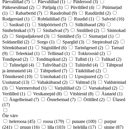
Päevaliiliad
(7)
Päevaliiliad
(1)
Päiderood
(3)
Päikesesilmad
(2)
Pärljalg
(1)
Püvililled
(4)
Püümarjad
(1)
Rabarberid
(7)
Raudrohud
(9)
Raudürdid
(2)
Rodgersiad
(1)
Rohtlaliiliad
(5)
Ruudid
(1)
Salveid
(16)
Sasikud
(1)
Siidpöörised
(7)
Siilkübarad
(26)
Sinihelmikad
(17)
Siniladvad
(7)
Sinililled
(2)
Sininokad
(2)
Sinipadjakesed
(3)
Sinitähed
(5)
Siumarjad
(1)
Soldanellid
(2)
Sorgo
(1)
Sparglid
(3)
Stepirohud
(2)
Sõrmkübarad
(1)
Sügislilled
(6)
Tarinõgesed
(2)
Tarnad
(9)
Teleekiad
(1)
Tellimad
(1)
Tokkroosid
(2)
Tondipead
(2)
Tonditupikud
(2)
Tulbid
(1)
Tulikad
(2)
Tulinelgid
(4)
Tulivõhad
(2)
Tuliürdid
(4)
Tähtpead
ja ämmatarid
(4)
Tähtputked
(7)
Tääkliiliad
(2)
Tõnnikesed
(10)
Uniohakad
(1)
Upsujuured
(2)
Ussitatrad
(13)
Vahakübarad
(2)
Vahtrad
(3)
Valdsteiniad
(3)
Varemerohud
(1)
Varjuliiliad
(2)
Varsakabjad
(2)
Verililled
(1)
Vesikanepid
(8)
Vitshirsid
(8)
Äiatarid
(1)
Ängelheinad
(7)
Õnneheinad
(7)
Öölilled
(2)
Ülased
(17)
Õie värv
heleroosa
(45)
roosa
(179)
punane
(100)
purpur
(241)
pruun
(16)
lilla
(103)
helelilla
(17)
sinine
(87)