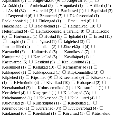
Alpikannid
(7)
Angervaksad
(9)
Angervarred
(1)
Artišokid
(1)
Aruheinad
(2)
Aruputked
(1)
Astilbed
(15)
Astrid
(34)
Azorellid
(2)
Bambused
(1)
Baptiisiad
(3)
Bergeeniad
(6)
Brunnerad
(7)
Džefersooniad
(1)
Ebaküdooniad
(1)
Elulõngad
(1)
Emajuured
(6)
Haakheinad
(1)
Haldjakellad
(1)
Haldjatiivad
(19)
Heleeniumid
(4)
Helmikpöörised ja tiarellid
(8)
Hiidiisopid
(6)
Hortensiad
(1)
Hostad
(8)
Igihalid
(1)
Iirised
(15)
Iisopid
(1)
Iminõgesed
(1)
Jalglehed
(3)
Jumalatelilled
(2)
Jumikad
(2)
Jänesekäpad
(4)
Kaerandid
(3)
Kalimerised
(5)
Kannikesed
(7)
Karujuured
(1)
Karukellad
(5)
Kassikäpad
(1)
Kastevarred
(5)
Kastikud
(9)
Keelikurohud
(2)
Keerulilled
(1)
Kellukad
(10)
Kermesmarjad
(1)
Kikkapuud
(1)
Kikkapõõsad
(1)
Kilpkonnalilled
(3)
Kilplehed
(1)
Kipslilled
(9)
Kitseenelad
(9)
Kitsekakrad
(1)
Kivimündid
(4)
Kivirikud
(10)
Kobarpead
(2)
Koerahambad
(3)
Kolmseemnikud
(1)
Kopsurohud
(1)
Kortslehed
(4)
Kugarpead
(1)
Kukeharjad
(33)
Kukekannused
(1)
Kukesabad
(7)
Kuldjuured
(4)
Kuldvitsad
(9)
Kullerkupud
(11)
Kurekellad
(1)
Kuremõõgad
(1)
Kurerehad
(34)
Kuutõverohud
(4)
Käokingad
(6)
Kõreliiliad
(1)
Kõrvitsad
(1)
Küüsnelgid