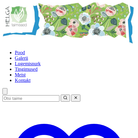
Pood
Galerii
Lugemisnurk
Tingimused
Meist
Kontakt