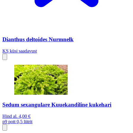
Dianthus deltoides Nurmnelk
KS
küsi saadavust
Sedum sexangulare Kuuekandiline kukehari
Hind al.
4,00 €
p9
pott 0,5 liitrit