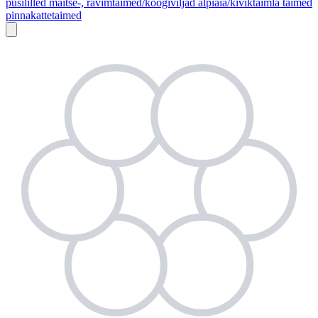
püsililled
maitse-, ravimtaimed/köögiviljad
alpiaia/kiviktaimla taimed
pinnakattetaimed