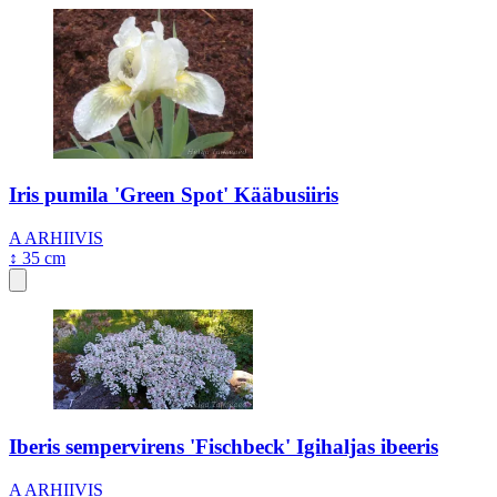
Iris pumila 'Green Spot' Kääbusiiris
A
ARHIIVIS
↕ 35 cm
Iberis sempervirens 'Fischbeck' Igihaljas ibeeris
A
ARHIIVIS