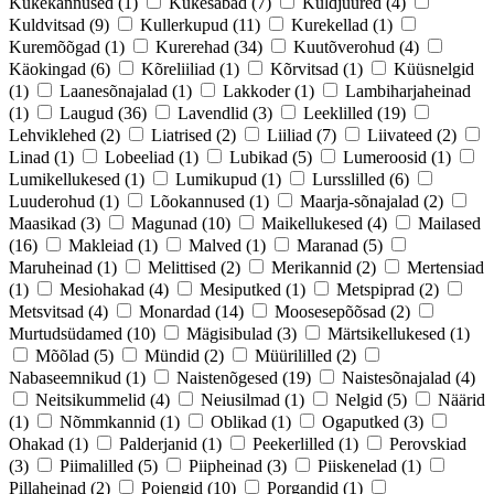
Kukekannused
(1)
Kukesabad
(7)
Kuldjuured
(4)
Kuldvitsad
(9)
Kullerkupud
(11)
Kurekellad
(1)
Kuremõõgad
(1)
Kurerehad
(34)
Kuutõverohud
(4)
Käokingad
(6)
Kõreliiliad
(1)
Kõrvitsad
(1)
Küüsnelgid
(1)
Laanesõnajalad
(1)
Lakkoder
(1)
Lambiharjaheinad
(1)
Laugud
(36)
Lavendlid
(3)
Leeklilled
(19)
Lehviklehed
(2)
Liatrised
(2)
Liiliad
(7)
Liivateed
(2)
Linad
(1)
Lobeeliad
(1)
Lubikad
(5)
Lumeroosid
(1)
Lumikellukesed
(1)
Lumikupud
(1)
Lursslilled
(6)
Luuderohud
(1)
Lõokannused
(1)
Maarja-sõnajalad
(2)
Maasikad
(3)
Magunad
(10)
Maikellukesed
(4)
Mailased
(16)
Makleiad
(1)
Malved
(1)
Maranad
(5)
Maruheinad
(1)
Melittised
(2)
Merikannid
(2)
Mertensiad
(1)
Mesiohakad
(4)
Mesiputked
(1)
Metspiprad
(2)
Metsvitsad
(4)
Monardad
(14)
Moosesepõõsad
(2)
Murtudsüdamed
(10)
Mägisibulad
(3)
Märtsikellukesed
(1)
Mõõlad
(5)
Mündid
(2)
Müürililled
(2)
Nabaseemnikud
(1)
Naistenõgesed
(19)
Naistesõnajalad
(4)
Neitsikummelid
(4)
Neiusilmad
(1)
Nelgid
(5)
Näärid
(1)
Nõmmkannid
(1)
Oblikad
(1)
Ogaputked
(3)
Ohakad
(1)
Palderjanid
(1)
Peekerlilled
(1)
Perovskiad
(3)
Piimalilled
(5)
Piipheinad
(3)
Piiskenelad
(1)
Pillaheinad
(2)
Pojengid
(10)
Porgandid
(1)