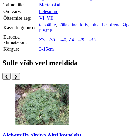
Taime liik:
Mertensiad
Õie värv:
helesinine
Õitsemise aeg:
VI
,
VII
täispäike
,
päikseline
,
kuiv
,
lahja
,
hea drenaažiga
,
Kasvutingimused:
liivane
Euroopa
Z3= -35 ...-40
,
Z4= -29 ...-35
kliimatsoon:
Kõrgus:
3-15cm
Sulle võib veel meeldida
❮
❯
Alchemilla alpina Alpi kortsleht