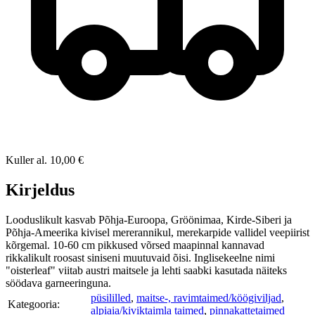
Kuller
al.
10,00 €
Kirjeldus
Looduslikult kasvab Põhja-Euroopa, Gröönimaa, Kirde-Siberi ja
Põhja-Ameerika kivisel mererannikul, merekarpide vallidel veepiirist
kõrgemal. 10-60 cm pikkused võrsed maapinnal kannavad
rikkalikult roosast siniseni muutuvaid õisi. Inglisekeelne nimi
"oisterleaf" viitab austri maitsele ja lehti saabki kasutada näiteks
söödava garneeringuna.
püsililled
,
maitse-, ravimtaimed/köögiviljad
,
Kategooria:
alpiaia/kiviktaimla taimed
,
pinnakattetaimed