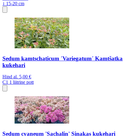
↕ 15-20 cm
Sedum kamtschaticum ´Variegatum´ Kamtšatka
kukehari
Hind al.
5,00 €
C1
1 liitrine pott
Sedum cyaneum 'Sachalin' Sinakas kukehari