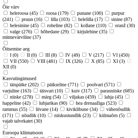
Õie värv
heleroosa
(45)
roosa
(179)
punane
(100)
purpur
(241)
pruun
(16)
lilla
(103)
helelilla
(17)
sinine
(87)
helesinine
(45)
roheline
(82)
kollane
(110)
oranž
(30)
valge
(276)
hõbedane
(29)
kirjulehine
(35)
mitmevärviline
(37)
Õitsemise aeg
I
(0)
II
(0)
III
(8)
IV
(49)
V
(217)
VI
(450)
VII
(550)
VIII
(481)
IX
(326)
X
(85)
XI
(3)
XII
(0)
Kasvutingimused
täispäike
(202)
päikseline
(771)
poolvari
(571)
varjuline
(163)
täisvari
(10)
kuiv
(317)
parasniiske
(685)
niiske
(278)
märg
(54)
viljakas
(459)
lahja
(45)
happeline
(42)
lubjarikas
(90)
hea drenaažiga
(523)
rammus
(55)
liivane
(14)
kiviklibune
(34)
vähenõudlik
(171)
nõudlik
(10)
niiskustundlik
(23)
külmaõrn
(5)
vajab talvekatet
(30)
Euroopa kliimatsoon