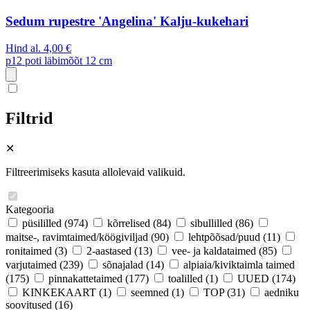
Sedum rupestre 'Angelina' Kalju-kukehari
Hind al.
4,00 €
p12
poti läbimõõt 12 cm
Filtrid
✕
Filtreerimiseks kasuta allolevaid valikuid.
Kategooria
püsililled
(974)
kõrrelised
(84)
sibullilled
(86)
maitse-, ravimtaimed/köögiviljad
(90)
lehtpõõsad/puud
(11)
ronitaimed
(3)
2-aastased
(13)
vee- ja kaldataimed
(85)
varjutaimed
(239)
sõnajalad
(14)
alpiaia/kiviktaimla taimed
(175)
pinnakattetaimed
(177)
toalilled
(1)
UUED
(174)
KINKEKAART
(1)
seemned
(1)
TOP
(31)
aedniku
soovitused
(16)