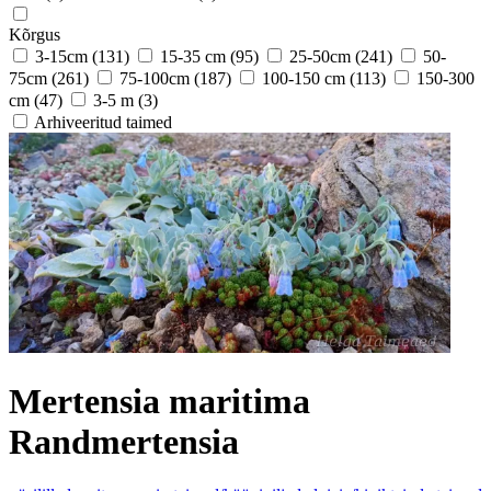
Kõrgus
3-15cm
(131)
15-35 cm
(95)
25-50cm
(241)
50-
75cm
(261)
75-100cm
(187)
100-150 cm
(113)
150-300
cm
(47)
3-5 m
(3)
Arhiveeritud taimed
Mertensia maritima
Randmertensia