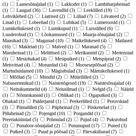
(1)
Laanesõnajalad
(1)
Lakkoder
(1)
Lambiharjaheinad
(1)
Laugud
(36)
Lavendlid
(3)
Leeklilled
(19)
Lehviklehed
(2)
Liatrised
(2)
Liiliad
(7)
Liivateed
(2)
Linad
(1)
Lobeeliad
(1)
Lubikad
(5)
Lumeroosid
(1)
Lumikellukesed
(1)
Lumikupud
(1)
Lursslilled
(6)
Luuderohud
(1)
Lõokannused
(1)
Maarja-sõnajalad
(2)
Maasikad
(3)
Magunad
(10)
Maikellukesed
(4)
Mailased
(16)
Makleiad
(1)
Malved
(1)
Maranad
(5)
Maruheinad
(1)
Melittised
(2)
Merikannid
(2)
Mertensiad
(1)
Mesiohakad
(4)
Mesiputked
(1)
Metspiprad
(2)
Metsvitsad
(4)
Monardad
(14)
Moosesepõõsad
(2)
Murtudsüdamed
(10)
Mägisibulad
(3)
Märtsikellukesed
(1)
Mõõlad
(5)
Mündid
(2)
Müürililled
(2)
Nabaseemnikud
(1)
Naistenõgesed
(19)
Naistesõnajalad
(4)
Neitsikummelid
(4)
Neiusilmad
(1)
Nelgid
(5)
Näärid
(1)
Nõmmkannid
(1)
Oblikad
(1)
Ogaputked
(3)
Ohakad
(1)
Palderjanid
(1)
Peekerlilled
(1)
Perovskiad
(3)
Piimalilled
(5)
Piipheinad
(3)
Piiskenelad
(1)
Pillaheinad
(2)
Pojengid
(10)
Porgandid
(1)
Preeriaküünlad
(5)
Priimulad
(2)
Pujud
(4)
Puksrohud
(2)
Punaloor-sõnajalad
(2)
Punanupud
(17)
Puned
(3)
Putked
(3)
Puud ja põõsad
(2)
Päevakübarad
(7)