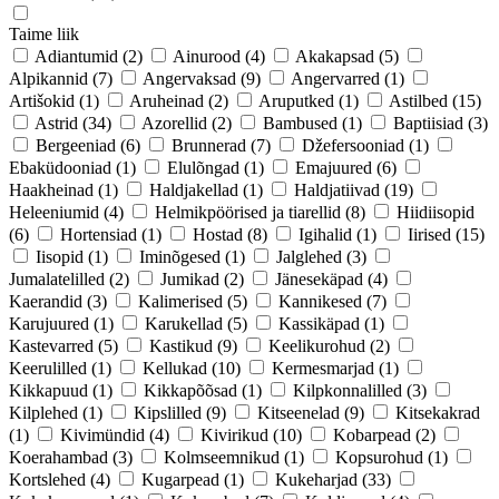
Taime liik
Adiantumid
(2)
Ainurood
(4)
Akakapsad
(5)
Alpikannid
(7)
Angervaksad
(9)
Angervarred
(1)
Artišokid
(1)
Aruheinad
(2)
Aruputked
(1)
Astilbed
(15)
Astrid
(34)
Azorellid
(2)
Bambused
(1)
Baptiisiad
(3)
Bergeeniad
(6)
Brunnerad
(7)
Džefersooniad
(1)
Ebaküdooniad
(1)
Elulõngad
(1)
Emajuured
(6)
Haakheinad
(1)
Haldjakellad
(1)
Haldjatiivad
(19)
Heleeniumid
(4)
Helmikpöörised ja tiarellid
(8)
Hiidiisopid
(6)
Hortensiad
(1)
Hostad
(8)
Igihalid
(1)
Iirised
(15)
Iisopid
(1)
Iminõgesed
(1)
Jalglehed
(3)
Jumalatelilled
(2)
Jumikad
(2)
Jänesekäpad
(4)
Kaerandid
(3)
Kalimerised
(5)
Kannikesed
(7)
Karujuured
(1)
Karukellad
(5)
Kassikäpad
(1)
Kastevarred
(5)
Kastikud
(9)
Keelikurohud
(2)
Keerulilled
(1)
Kellukad
(10)
Kermesmarjad
(1)
Kikkapuud
(1)
Kikkapõõsad
(1)
Kilpkonnalilled
(3)
Kilplehed
(1)
Kipslilled
(9)
Kitseenelad
(9)
Kitsekakrad
(1)
Kivimündid
(4)
Kivirikud
(10)
Kobarpead
(2)
Koerahambad
(3)
Kolmseemnikud
(1)
Kopsurohud
(1)
Kortslehed
(4)
Kugarpead
(1)
Kukeharjad
(33)