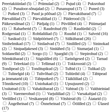
Preeriaküünlad
(5)
Priimulad
(2)
Pujud
(4)
Puksrohud
(2)
Punaloor-sõnajalad
(2)
Punanupud
(17)
Puned
(3)
Putked
(3)
Puud ja põõsad
(2)
Päevakübarad
(7)
Päevaliiliad
(7)
Päevaliiliad
(1)
Päiderood
(3)
Päikesesilmad
(2)
Pärljalg
(1)
Püvililled
(4)
Püümarjad
(1)
Rabarberid
(7)
Raudrohud
(9)
Raudürdid
(2)
Rodgersiad
(1)
Rohtlaliiliad
(5)
Ruudid
(1)
Salveid
(16)
Sasikud
(1)
Siidpöörised
(7)
Siilkübarad
(26)
Sinihelmikad
(17)
Siniladvad
(7)
Sinililled
(2)
Sininokad
(2)
Sinipadjakesed
(3)
Sinitähed
(5)
Siumarjad
(1)
Soldanellid
(2)
Sorgo
(1)
Sparglid
(3)
Stepirohud
(2)
Sõrmkübarad
(1)
Sügislilled
(6)
Tarinõgesed
(2)
Tarnad
(9)
Teleekiad
(1)
Tellimad
(1)
Tokkroosid
(2)
Tondipead
(2)
Tonditupikud
(2)
Tulbid
(1)
Tulikad
(2)
Tulinelgid
(4)
Tulivõhad
(2)
Tuliürdid
(4)
Tähtpead
ja ämmatarid
(4)
Tähtputked
(7)
Tääkliiliad
(2)
Tõnnikesed
(10)
Uniohakad
(1)
Upsujuured
(2)
Ussitatrad
(13)
Vahakübarad
(2)
Vahtrad
(3)
Valdsteiniad
(3)
Varemerohud
(1)
Varjuliiliad
(2)
Varsakabjad
(2)
Verililled
(1)
Vesikanepid
(8)
Vitshirsid
(8)
Äiatarid
(1)
Ängelheinad
(7)
Õnneheinad
(7)
Öölilled
(2)
Ülased
(17)