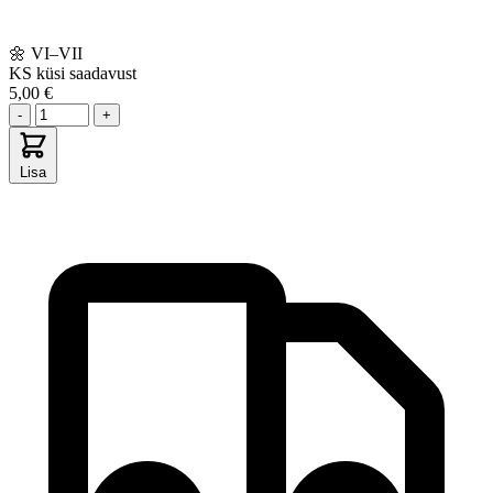
🌼
VI–VII
KS
küsi saadavust
5,00 €
-
+
Lisa