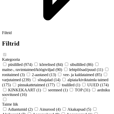
Filtrid
Filtrid
Kategooria
püsililled
(974)
kõrrelised
(84)
sibullilled
(86)
maitse-, ravimtaimed/köögiviljad
(90)
lehtpõõsad/puud
(11)
ronitaimed
(3)
2-aastased
(13)
vee- ja kaldataimed
(85)
varjutaimed
(239)
sõnajalad
(14)
alpiaia/kiviktaimla taimed
(175)
pinnakattetaimed
(177)
toalilled
(1)
UUED
(174)
KINKEKAART
(1)
seemned
(1)
TOP
(31)
aedniku
soovitused
(16)
Taime liik
Adiantumid
(2)
Ainurood
(4)
Akakapsad
(5)