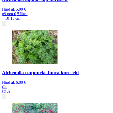
Hind al.
5,00 €
p9
pott 0,5 liitrit
↕ 10-15 cm
Alchemilla conjuncta Juura kortsleht
Hind al.
6,00 €
C1
C1,5