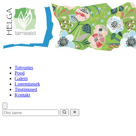
Tutvustus
Pood
Galerii
Lugemisnurk
Tingimused
Kontakt