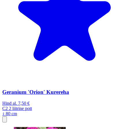
Geranium 'Orion' Kurereha
Hind al.
7,50 €
C2
2 liitrine pott
↕ 80 cm