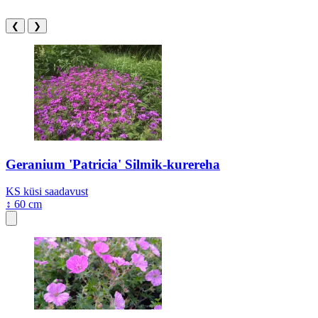
❮
❯
Geranium 'Patricia' Silmik-kurereha
KS
küsi saadavust
↕ 60 cm