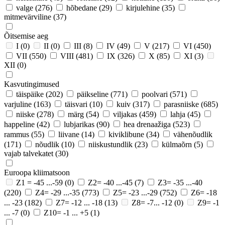
valge
(276)
hõbedane
(29)
kirjulehine
(35)
mitmevärviline
(37)
Õitsemise aeg
I
(0)
II
(0)
III
(8)
IV
(49)
V
(217)
VI
(450)
VII
(550)
VIII
(481)
IX
(326)
X
(85)
XI
(3)
XII
(0)
Kasvutingimused
täispäike
(202)
päikseline
(771)
poolvari
(571)
varjuline
(163)
täisvari
(10)
kuiv
(317)
parasniiske
(685)
niiske
(278)
märg
(54)
viljakas
(459)
lahja
(45)
happeline
(42)
lubjarikas
(90)
hea drenaažiga
(523)
rammus
(55)
liivane
(14)
kiviklibune
(34)
vähenõudlik
(171)
nõudlik
(10)
niiskustundlik
(23)
külmaõrn
(5)
vajab talvekatet
(30)
Euroopa kliimatsoon
Z1 = -45 ...-59
(0)
Z2= -40 ...-45
(7)
Z3= -35 ...-40
(220)
Z4= -29 ...-35
(773)
Z5= -23 ...-29
(752)
Z6= -18
... -23
(182)
Z7= -12 ... -18
(13)
Z8= -7... -12
(0)
Z9= -1
... -7
(0)
Z10= -1 ... +5
(1)