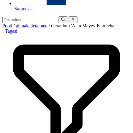
Suomeksi
Pood
/
pinnakattetaimed
/
Geranium 'Alan Mayes' Kurereha
‹ Tagasi