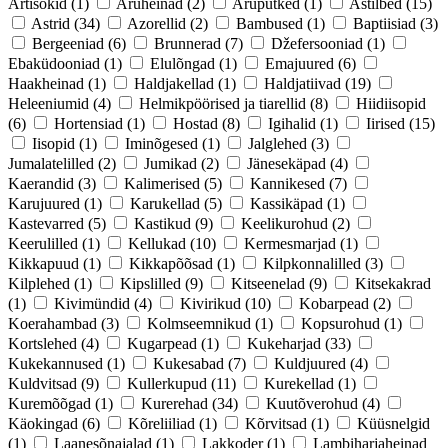
Artišokid
(1)
Aruheinad
(2)
Aruputked
(1)
Astilbed
(15)
Astrid
(34)
Azorellid
(2)
Bambused
(1)
Baptiisiad
(3)
Bergeeniad
(6)
Brunnerad
(7)
Džefersooniad
(1)
Ebaküdooniad
(1)
Elulõngad
(1)
Emajuured
(6)
Haakheinad
(1)
Haldjakellad
(1)
Haldjatiivad
(19)
Heleeniumid
(4)
Helmikpöörised ja tiarellid
(8)
Hiidiisopid
(6)
Hortensiad
(1)
Hostad
(8)
Igihalid
(1)
Iirised
(15)
Iisopid
(1)
Iminõgesed
(1)
Jalglehed
(3)
Jumalatelilled
(2)
Jumikad
(2)
Jänesekäpad
(4)
Kaerandid
(3)
Kalimerised
(5)
Kannikesed
(7)
Karujuured
(1)
Karukellad
(5)
Kassikäpad
(1)
Kastevarred
(5)
Kastikud
(9)
Keelikurohud
(2)
Keerulilled
(1)
Kellukad
(10)
Kermesmarjad
(1)
Kikkapuud
(1)
Kikkapõõsad
(1)
Kilpkonnalilled
(3)
Kilplehed
(1)
Kipslilled
(9)
Kitseenelad
(9)
Kitsekakrad
(1)
Kivimündid
(4)
Kivirikud
(10)
Kobarpead
(2)
Koerahambad
(3)
Kolmseemnikud
(1)
Kopsurohud
(1)
Kortslehed
(4)
Kugarpead
(1)
Kukeharjad
(33)
Kukekannused
(1)
Kukesabad
(7)
Kuldjuured
(4)
Kuldvitsad
(9)
Kullerkupud
(11)
Kurekellad
(1)
Kuremõõgad
(1)
Kurerehad
(34)
Kuutõverohud
(4)
Käokingad
(6)
Kõreliiliad
(1)
Kõrvitsad
(1)
Küüsnelgid
(1)
Laanesõnajalad
(1)
Lakkoder
(1)
Lambiharjaheinad