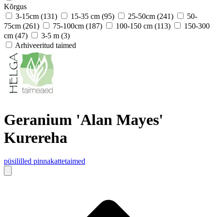
Kõrgus
3-15cm
(131)
15-35 cm
(95)
25-50cm
(241)
50-
75cm
(261)
75-100cm
(187)
100-150 cm
(113)
150-300
cm
(47)
3-5 m
(3)
Arhiveeritud taimed
Geranium 'Alan Mayes'
Kurereha
püsililled
pinnakattetaimed