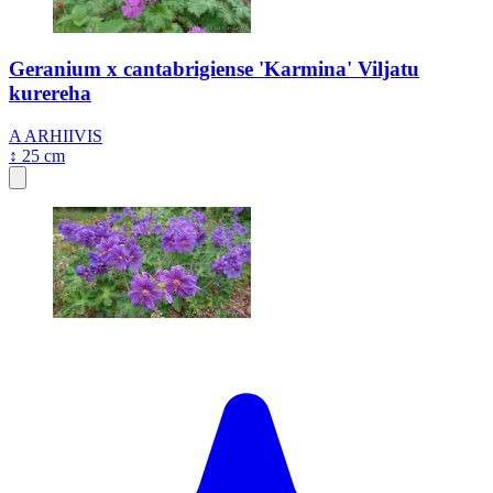
Geranium x cantabrigiense 'Karmina' Viljatu
kurereha
A
ARHIIVIS
↕ 25 cm