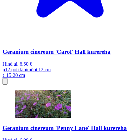
Geranium cinereum 'Carol' Hall kurereha
Hind al.
6,50 €
p12
poti läbimõõt 12 cm
↕ 15-20 cm
Geranium cinereum 'Penny Lane' Hall kurereha