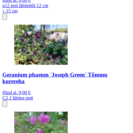
Hind al.
6,00 €
p12
poti läbimõõt 12 cm
↕ 15 cm
Geranium phaeum 'Joseph Green' Tõmmu
kurereha
Hind al.
9,00 €
C2
2 liitrine pott