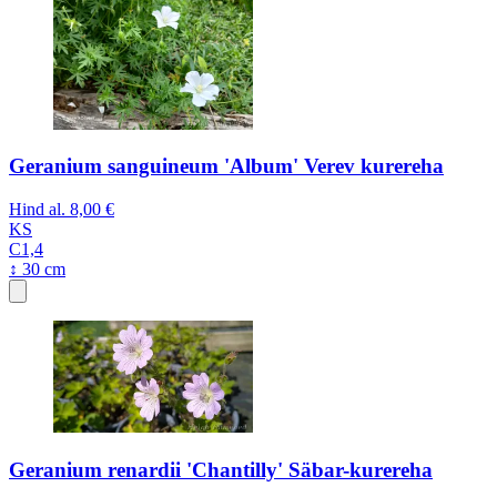
Geranium sanguineum 'Album' Verev kurereha
Hind al.
8,00 €
KS
C1,4
↕ 30 cm
Geranium renardii 'Chantilly' Säbar-kurereha