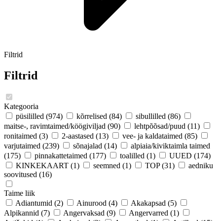
Filtrid
Filtrid
Kategooria
püsililled
(974)
kõrrelised
(84)
sibullilled
(86)
maitse-, ravimtaimed/köögiviljad
(90)
lehtpõõsad/puud
(11)
ronitaimed
(3)
2-aastased
(13)
vee- ja kaldataimed
(85)
varjutaimed
(239)
sõnajalad
(14)
alpiaia/kiviktaimla taimed
(175)
pinnakattetaimed
(177)
toalilled
(1)
UUED
(174)
KINKEKAART
(1)
seemned
(1)
TOP
(31)
aedniku
soovitused
(16)
Taime liik
Adiantumid
(2)
Ainurood
(4)
Akakapsad
(5)
Alpikannid
(7)
Angervaksad
(9)
Angervarred
(1)