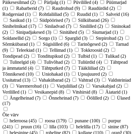
Päikesesilmad
(2)
Pärljalg
(1)
Püvililled
(4)
Püümarjad
(1)
Rabarberid
(7)
Raudrohud
(9)
Raudürdid
(2)
Rodgersiad
(1)
Rohtlaliiliad
(5)
Ruudid
(1)
Salveid
(16)
Sasikud
(1)
Siidpöörised
(7)
Siilkübarad
(26)
Sinihelmikad
(17)
Siniladvad
(7)
Sinililled
(2)
Sininokad
(2)
Sinipadjakesed
(3)
Sinitähed
(5)
Siumarjad
(1)
Soldanellid
(2)
Sorgo
(1)
Sparglid
(3)
Stepirohud
(2)
Sõrmkübarad
(1)
Sügislilled
(6)
Tarinõgesed
(2)
Tarnad
(9)
Teleekiad
(1)
Tellimad
(1)
Tokkroosid
(2)
Tondipead
(2)
Tonditupikud
(2)
Tulbid
(1)
Tulikad
(2)
Tulinelgid
(4)
Tulivõhad
(2)
Tuliürdid
(4)
Tähtpead
ja ämmatarid
(4)
Tähtputked
(7)
Tääkliiliad
(2)
Tõnnikesed
(10)
Uniohakad
(1)
Upsujuured
(2)
Ussitatrad
(13)
Vahakübarad
(2)
Vahtrad
(3)
Valdsteiniad
(3)
Varemerohud
(1)
Varjuliiliad
(2)
Varsakabjad
(2)
Verililled
(1)
Vesikanepid
(8)
Vitshirsid
(8)
Äiatarid
(1)
Ängelheinad
(7)
Õnneheinad
(7)
Öölilled
(2)
Ülased
(17)
Õie värv
heleroosa
(45)
roosa
(179)
punane
(100)
purpur
(241)
pruun
(16)
lilla
(103)
helelilla
(17)
sinine
(87)
helesinine
(45)
roheline
(82)
kollane
(110)
oranž
(30)