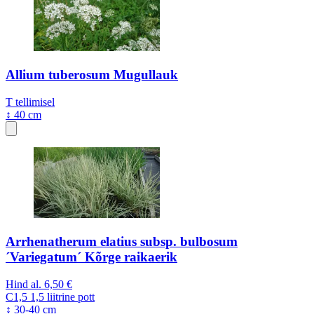
Allium tuberosum Mugullauk
T
tellimisel
↕ 40 cm
Arrhenatherum elatius subsp. bulbosum
´Variegatum´ Kõrge raikaerik
Hind al.
6,50 €
C1,5
1,5 liitrine pott
↕ 30-40 cm