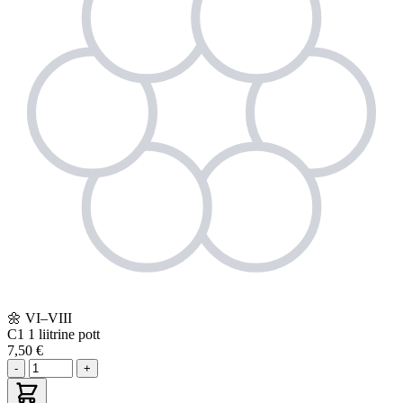
🌼
VI–VIII
C1
1 liitrine pott
7,50 €
-
+