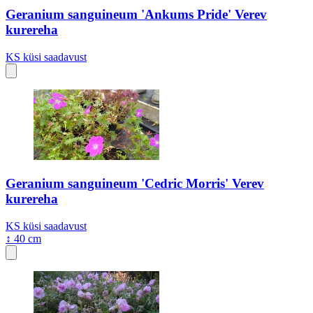
Geranium sanguineum 'Ankums Pride' Verev
kurereha
KS
küsi saadavust
Geranium sanguineum 'Cedric Morris' Verev
kurereha
KS
küsi saadavust
↕ 40 cm