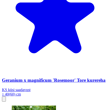
Geranium x magnificum 'Rosemoor' Tore kurereha
KS
küsi saadavust
↕ 40(60) cm