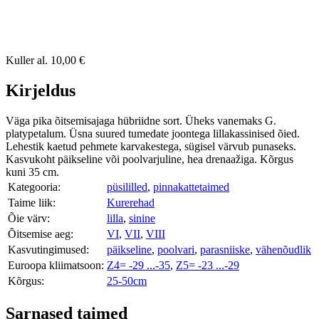
Kuller
al.
10,00 €
Kirjeldus
Väga pika õitsemisajaga hübriidne sort. Üheks vanemaks G.
platypetalum. Üsna suured tumedate joontega lillakassinised õied.
Lehestik kaetud pehmete karvakestega, sügisel värvub punaseks.
Kasvukoht päikseline või poolvarjuline, hea drenaažiga. Kõrgus
kuni 35 cm.
Kategooria:
püsililled
,
pinnakattetaimed
Taime liik:
Kurerehad
Õie värv:
lilla
,
sinine
Õitsemise aeg:
VI
,
VII
,
VIII
Kasvutingimused:
päikseline
,
poolvari
,
parasniiske
,
vähenõudlik
Euroopa kliimatsoon:
Z4= -29 ...-35
,
Z5= -23 ...-29
Kõrgus:
25-50cm
Sarnased taimed