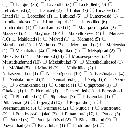
(1)
Laugud
(36)
Lavendlid
(3)
Leeklilled
(19)
Lehviklehed
(2)
Liatrised
(2)
Liiliad
(7)
Liivateed
(2)
Linad
(1)
Lobeeliad
(1)
Lubikad
(5)
Lumeroosid
(1)
Lumikellukesed
(1)
Lumikupud
(1)
Lursslilled
(6)
Luuderohud
(1)
Lõokannused
(1)
Maarja-sõnajalad
(2)
Maasikad
(3)
Magunad
(10)
Maikellukesed
(4)
Mailased
(16)
Makleiad
(1)
Malved
(1)
Maranad
(5)
Maruheinad
(1)
Melittised
(2)
Merikannid
(2)
Mertensiad
(1)
Mesiohakad
(4)
Mesiputked
(1)
Metspiprad
(2)
Metsvitsad
(4)
Monardad
(14)
Moosesepõõsad
(2)
Murtudsüdamed
(10)
Mägisibulad
(3)
Märtsikellukesed
(1)
Mõõlad
(5)
Mündid
(2)
Müürililled
(2)
Nabaseemnikud
(1)
Naistenõgesed
(19)
Naistesõnajalad
(4)
Neitsikummelid
(4)
Neiusilmad
(1)
Nelgid
(5)
Näärid
(1)
Nõmmkannid
(1)
Oblikad
(1)
Ogaputked
(3)
Ohakad
(1)
Palderjanid
(1)
Peekerlilled
(1)
Perovskiad
(3)
Piimalilled
(5)
Piipheinad
(3)
Piiskenelad
(1)
Pillaheinad
(2)
Pojengid
(10)
Porgandid
(1)
Preeriaküünlad
(5)
Priimulad
(2)
Pujud
(4)
Puksrohud
(2)
Punaloor-sõnajalad
(2)
Punanupud
(17)
Puned
(3)
Putked
(3)
Puud ja põõsad
(2)
Päevakübarad
(7)
Päevaliiliad
(7)
Päevaliiliad
(1)
Päiderood
(3)