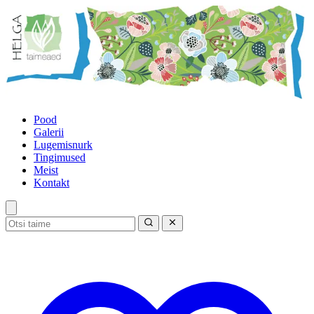
Pood
Galerii
Lugemisnurk
Tingimused
Meist
Kontakt