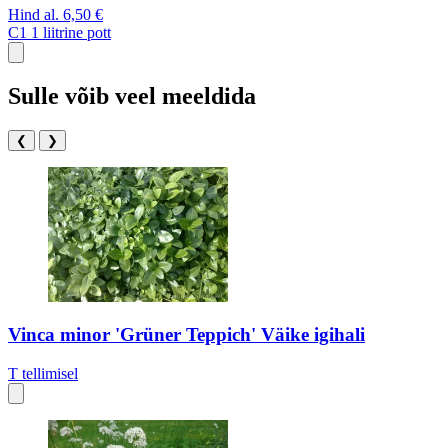
Hind al.
6,50 €
C1
1 liitrine pott
Sulle võib veel meeldida
❮
❯
Vinca minor 'Grüner Teppich' Väike igihali
T
tellimisel