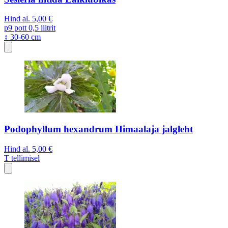
Hind al.
5,00 €
p9
pott 0,5 liitrit
↕ 30-60 cm
Podophyllum hexandrum Himaalaja jalgleht
Hind al.
5,00 €
T
tellimisel