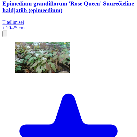
Epimedium grandiflorum 'Rose Queen' Suureõieline
haldjatiib (epimeedium)
T
tellimisel
↕ 20-25 cm