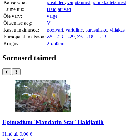
Kategooria:
püsililled
,
varjutaimed
,
pinnakattetaimed
Taime liik:
Haldjatiivad
Õie värv:
valge
Õitsemise aeg:
V
Kasvutingimused:
poolvari
,
varjuline
,
parasniiske
,
viljakas
Euroopa kliimatsoon:
Z5= -23 ...-29
,
Z6= -18 ... -23
Kõrgus:
25-50cm
Sarnased taimed
❮
❯
Epimedium 'Mandarin Star' Haldjatiib
Hind al.
9,00 €
T
tellimisel