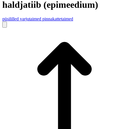
haldjatiib (epimeedium)
püsililled
varjutaimed
pinnakattetaimed