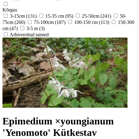
Kõrgus
3-15cm
(131)
15-35 cm
(95)
25-50cm
(241)
50-
75cm
(260)
75-100cm
(187)
100-150 cm
(113)
150-300
cm
(47)
3-5 m
(3)
Arhiveeritud taimed
Epimedium ×youngianum
'Yenomoto' Kütkestav