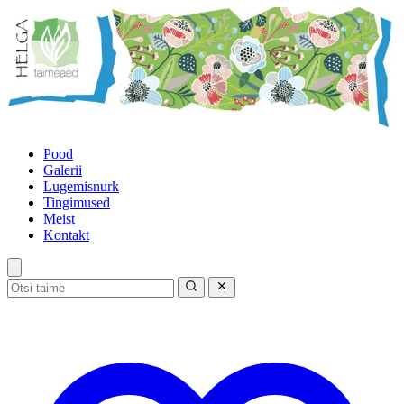
Pood
Galerii
Lugemisnurk
Tingimused
Meist
Kontakt