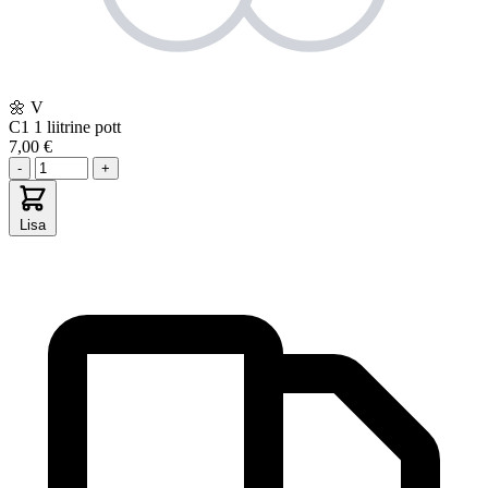
🌼
V
C1
1 liitrine pott
7,00 €
-
+
Lisa