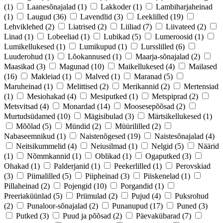
(1)
Laanesõnajalad
(1)
Lakkoder
(1)
Lambiharjaheinad
(1)
Laugud
(36)
Lavendlid
(3)
Leeklilled
(19)
Lehviklehed
(2)
Liatrised
(2)
Liiliad
(7)
Liivateed
(2)
Linad
(1)
Lobeeliad
(1)
Lubikad
(5)
Lumeroosid
(1)
Lumikellukesed
(1)
Lumikupud
(1)
Lursslilled
(6)
Luuderohud
(1)
Lõokannused
(1)
Maarja-sõnajalad
(2)
Maasikad
(3)
Magunad
(10)
Maikellukesed
(4)
Mailased
(16)
Makleiad
(1)
Malved
(1)
Maranad
(5)
Maruheinad
(1)
Melittised
(2)
Merikannid
(2)
Mertensiad
(1)
Mesiohakad
(4)
Mesiputked
(1)
Metspiprad
(2)
Metsvitsad
(4)
Monardad
(14)
Moosesepõõsad
(2)
Murtudsüdamed
(10)
Mägisibulad
(3)
Märtsikellukesed
(1)
Mõõlad
(5)
Mündid
(2)
Müürililled
(2)
Nabaseemnikud
(1)
Naistenõgesed
(19)
Naistesõnajalad
(4)
Neitsikummelid
(4)
Neiusilmad
(1)
Nelgid
(5)
Näärid
(1)
Nõmmkannid
(1)
Oblikad
(1)
Ogaputked
(3)
Ohakad
(1)
Palderjanid
(1)
Peekerlilled
(1)
Perovskiad
(3)
Piimalilled
(5)
Piipheinad
(3)
Piiskenelad
(1)
Pillaheinad
(2)
Pojengid
(10)
Porgandid
(1)
Preeriaküünlad
(5)
Priimulad
(2)
Pujud
(4)
Puksrohud
(2)
Punaloor-sõnajalad
(2)
Punanupud
(17)
Puned
(3)
Putked
(3)
Puud ja põõsad
(2)
Päevakübarad
(7)