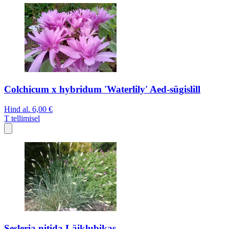
Colchicum x hybridum 'Waterlily' Aed-sügislill
Hind al.
6,00 €
T
tellimisel
Sesleria nitida Läiklubikas