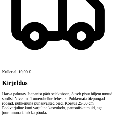
Kuller
al.
10,00 €
Kirjeldus
Harva pakutav Jaapanist pärit selektsioon, õitseb pisut hiljem tuntud
sordist 'Niveum'. Tumeroheline lehestik. Puhkemata õiepungad
roosad, puhkenuna puhasvalged õied. Kõrgus 25-30 cm.
Poolvarjuline kuni varjuline kasvukoht, parasniiske muld, aga
juurdununa talub ka põuda.