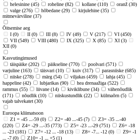
helesinine
(45)
roheline
(82)
kollane
(110)
oranž
(30)
valge
(276)
hõbedane
(29)
kirjulehine
(35)
mitmevärviline
(37)
Õitsemise aeg
I
(0)
II
(0)
III
(8)
IV
(49)
V
(217)
VI
(450)
VII
(549)
VIII
(480)
IX
(325)
X
(85)
XI
(3)
XII
(0)
Kasvutingimused
täispäike
(202)
päikseline
(770)
poolvari
(571)
varjuline
(163)
täisvari
(10)
kuiv
(317)
parasniiske
(685)
niiske
(278)
märg
(54)
viljakas
(459)
lahja
(45)
happeline
(42)
lubjarikas
(90)
hea drenaažiga
(522)
rammus
(55)
liivane
(14)
kiviklibune
(34)
vähenõudlik
(171)
nõudlik
(10)
niiskustundlik
(22)
külmaõrn
(5)
vajab talvekatet
(30)
Euroopa kliimatsoon
Z1 = -45 ...-59
(0)
Z2= -40 ...-45
(7)
Z3= -35 ...-40
(220)
Z4= -29 ...-35
(773)
Z5= -23 ...-29
(751)
Z6= -18
... -23
(181)
Z7= -12 ... -18
(13)
Z8= -7... -12
(0)
Z9= -1
... -7
(0)
Z10= -1 ... +5
(1)