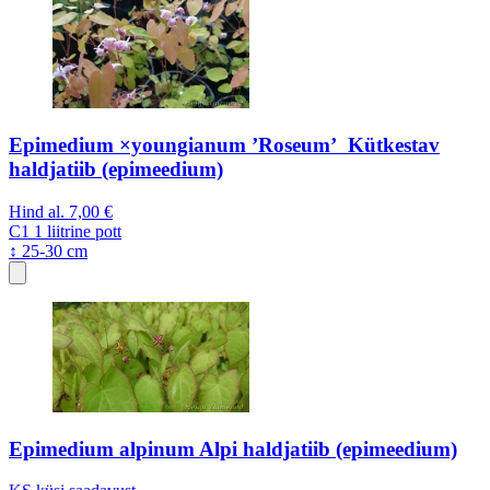
Epimedium ×youngianum ’Roseum’ Kütkestav
haldjatiib (epimeedium)
Hind al.
7,00 €
C1
1 liitrine pott
↕ 25-30 cm
Epimedium alpinum Alpi haldjatiib (epimeedium)