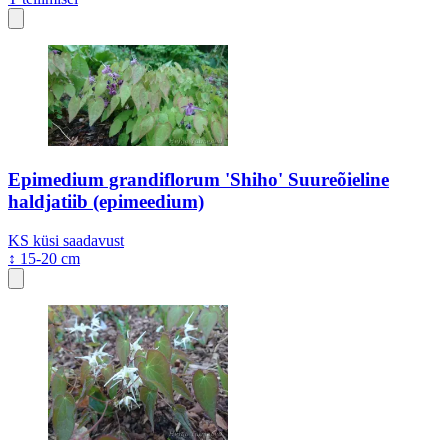
Epimedium grandiflorum 'Shiho' Suureõieline
haldjatiib (epimeedium)
KS
küsi saadavust
↕ 15-20 cm