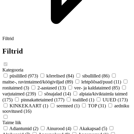
Filtrid
Filtrid
Kategooria
püsililled
(973)
kõrrelised
(84)
sibullilled
(86)
maitse-, ravimtaimed/köögiviljad
(89)
lehtpõõsad/puud
(11)
ronitaimed
(3)
2-aastased
(13)
vee- ja kaldataimed
(85)
varjutaimed
(239)
sõnajalad
(14)
alpiaia/kiviktaimla taimed
(175)
pinnakattetaimed
(177)
toalilled
(1)
UUED
(173)
KINKEKAART
(1)
seemned
(1)
TOP
(31)
aedniku
soovitused
(16)
Taime liik
Adiantumid
(2)
Ainurood
(4)
Akakapsad
(5)