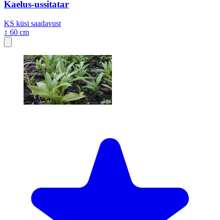
Kaelus-ussitatar
KS
küsi saadavust
↕ 60 cm