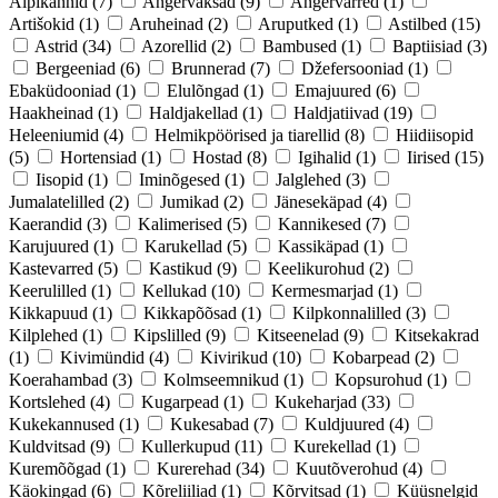
Alpikannid
(7)
Angervaksad
(9)
Angervarred
(1)
Artišokid
(1)
Aruheinad
(2)
Aruputked
(1)
Astilbed
(15)
Astrid
(34)
Azorellid
(2)
Bambused
(1)
Baptiisiad
(3)
Bergeeniad
(6)
Brunnerad
(7)
Džefersooniad
(1)
Ebaküdooniad
(1)
Elulõngad
(1)
Emajuured
(6)
Haakheinad
(1)
Haldjakellad
(1)
Haldjatiivad
(19)
Heleeniumid
(4)
Helmikpöörised ja tiarellid
(8)
Hiidiisopid
(5)
Hortensiad
(1)
Hostad
(8)
Igihalid
(1)
Iirised
(15)
Iisopid
(1)
Iminõgesed
(1)
Jalglehed
(3)
Jumalatelilled
(2)
Jumikad
(2)
Jänesekäpad
(4)
Kaerandid
(3)
Kalimerised
(5)
Kannikesed
(7)
Karujuured
(1)
Karukellad
(5)
Kassikäpad
(1)
Kastevarred
(5)
Kastikud
(9)
Keelikurohud
(2)
Keerulilled
(1)
Kellukad
(10)
Kermesmarjad
(1)
Kikkapuud
(1)
Kikkapõõsad
(1)
Kilpkonnalilled
(3)
Kilplehed
(1)
Kipslilled
(9)
Kitseenelad
(9)
Kitsekakrad
(1)
Kivimündid
(4)
Kivirikud
(10)
Kobarpead
(2)
Koerahambad
(3)
Kolmseemnikud
(1)
Kopsurohud
(1)
Kortslehed
(4)
Kugarpead
(1)
Kukeharjad
(33)
Kukekannused
(1)
Kukesabad
(7)
Kuldjuured
(4)
Kuldvitsad
(9)
Kullerkupud
(11)
Kurekellad
(1)
Kuremõõgad
(1)
Kurerehad
(34)
Kuutõverohud
(4)
Käokingad
(6)
Kõreliiliad
(1)
Kõrvitsad
(1)
Küüsnelgid