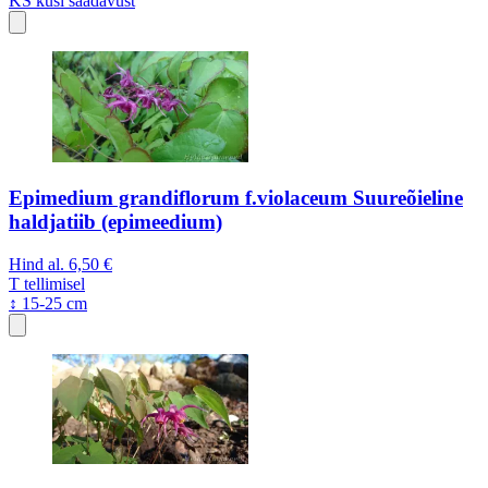
KS
küsi saadavust
Epimedium grandiflorum f.violaceum Suureõieline
haldjatiib (epimeedium)
Hind al.
6,50 €
T
tellimisel
↕ 15-25 cm