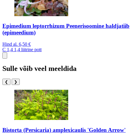
Epimedium leptorrhizum Peenerisoomine haldjatiib
(epimeedium)
Hind al.
6,50 €
C 1,4
1,4 liitrine pott
Sulle võib veel meeldida
❮
❯
Bistorta (Persicaria) amplexicaulis 'Golden Arrow'