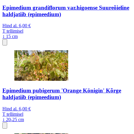
Epimedium grandiflorum var.higoense Suureõieline
haldjatiib (epimeedium)
Hind al.
6,00 €
T
tellimisel
↕ 15 cm
Epimedium pubigerum 'Orange Königin' Kõrge
haldjatiib (epimeedium)
Hind al.
6,00 €
T
tellimisel
↕ 20-25 cm