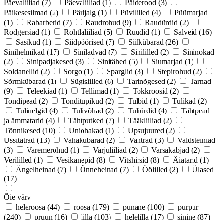
Päevaliiliad
(7)
Päevaliiliad
(1)
Päiderood
(3)
Päikesesilmad
(2)
Pärljalg
(1)
Püvililled
(4)
Püümarjad
(1)
Rabarberid
(7)
Raudrohud
(9)
Raudürdid
(2)
Rodgersiad
(1)
Rohtlaliiliad
(5)
Ruudid
(1)
Salveid
(16)
Sasikud
(1)
Siidpöörised
(7)
Siilkübarad
(26)
Sinihelmikad
(17)
Siniladvad
(7)
Sinililled
(2)
Sininokad
(2)
Sinipadjakesed
(3)
Sinitähed
(5)
Siumarjad
(1)
Soldanellid
(2)
Sorgo
(1)
Sparglid
(3)
Stepirohud
(2)
Sõrmkübarad
(1)
Sügislilled
(6)
Tarinõgesed
(2)
Tarnad
(9)
Teleekiad
(1)
Tellimad
(1)
Tokkroosid
(2)
Tondipead
(2)
Tonditupikud
(2)
Tulbid
(1)
Tulikad
(2)
Tulinelgid
(4)
Tulivõhad
(2)
Tuliürdid
(4)
Tähtpead
ja ämmatarid
(4)
Tähtputked
(7)
Tääkliiliad
(2)
Tõnnikesed
(10)
Uniohakad
(1)
Upsujuured
(2)
Ussitatrad
(13)
Vahakübarad
(2)
Vahtrad
(3)
Valdsteiniad
(3)
Varemerohud
(1)
Varjuliiliad
(2)
Varsakabjad
(2)
Verililled
(1)
Vesikanepid
(8)
Vitshirsid
(8)
Äiatarid
(1)
Ängelheinad
(7)
Õnneheinad
(7)
Öölilled
(2)
Ülased
(17)
Õie värv
heleroosa
(44)
roosa
(179)
punane
(100)
purpur
(240)
pruun
(16)
lilla
(103)
helelilla
(17)
sinine
(87)