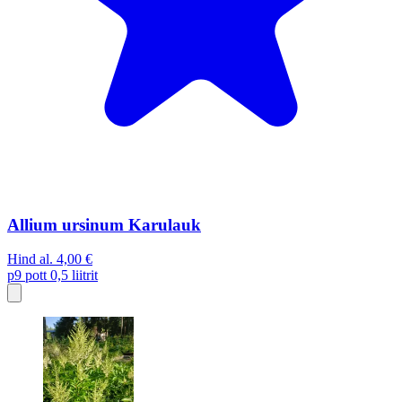
Allium ursinum Karulauk
Hind al.
4,00 €
p9
pott 0,5 liitrit