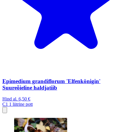
Epimedium grandiflorum 'Elfenkönigin'
Suureõieline haldjatiib
Hind al.
6,50 €
C1
1 liitrine pott