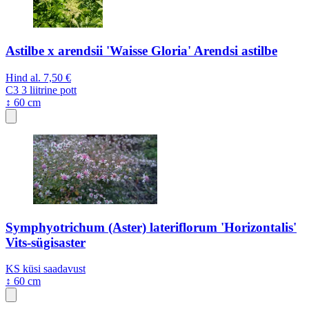
Astilbe x arendsii 'Waisse Gloria' Arendsi astilbe
Hind al.
7,50 €
C3
3 liitrine pott
↕ 60 cm
Symphyotrichum (Aster) lateriflorum 'Horizontalis'
Vits-sügisaster
KS
küsi saadavust
↕ 60 cm