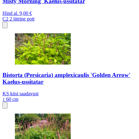
Misty Morning' Kaelus-ussitatar
Hind al.
9,00 €
C2
2 liitrine pott
Bistorta (Persicaria) amplexicaulis 'Golden Arrow'
Kaelus-ussitatar
KS
küsi saadavust
↕ 60 cm