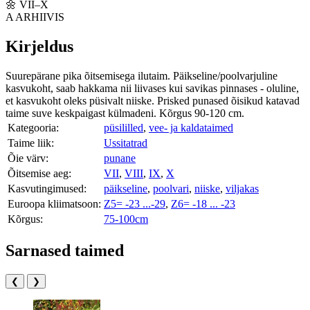
🌼
VII–X
A
ARHIIVIS
Kirjeldus
Suurepärane pika õitsemisega ilutaim. Päikseline/poolvarjuline
kasvukoht, saab hakkama nii liivases kui savikas pinnases - oluline,
et kasvukoht oleks püsivalt niiske. Prisked punased õisikud katavad
taime suve keskpaigast külmadeni. Kõrgus 90-120 cm.
Kategooria:
püsililled
,
vee- ja kaldataimed
Taime liik:
Ussitatrad
Õie värv:
punane
Õitsemise aeg:
VII
,
VIII
,
IX
,
X
Kasvutingimused:
päikseline
,
poolvari
,
niiske
,
viljakas
Euroopa kliimatsoon:
Z5= -23 ...-29
,
Z6= -18 ... -23
Kõrgus:
75-100cm
Sarnased taimed
❮
❯