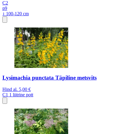
C2
p9
↕ 100-120 cm
Lysimachia punctata Täpiline metsvits
Hind al.
5,00 €
C1
1 liitrine pott