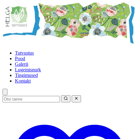
Tutvustus
Pood
Galerii
Lugemisnurk
Tingimused
Kontakt