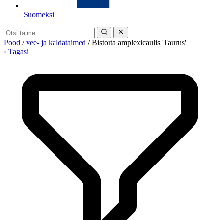
Suomeksi
Pood
/
vee- ja kaldataimed
/
Bistorta amplexicaulis 'Taurus'
‹ Tagasi