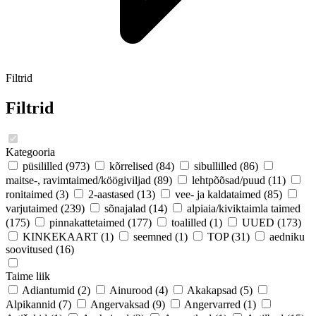
Filtrid
Filtrid
Kategooria
püsililled
(973)
kõrrelised
(84)
sibullilled
(86)
maitse-, ravimtaimed/köögiviljad
(89)
lehtpõõsad/puud
(11)
ronitaimed
(3)
2-aastased
(13)
vee- ja kaldataimed
(85)
varjutaimed
(239)
sõnajalad
(14)
alpiaia/kiviktaimla taimed
(175)
pinnakattetaimed
(177)
toalilled
(1)
UUED
(173)
KINKEKAART
(1)
seemned
(1)
TOP
(31)
aedniku
soovitused
(16)
Taime liik
Adiantumid
(2)
Ainurood
(4)
Akakapsad
(5)
Alpikannid
(7)
Angervaksad
(9)
Angervarred
(1)