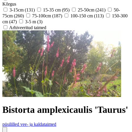
Kõrgus
3-15cm
(131)
15-35 cm
(95)
25-50cm
(241)
50-
75cm
(260)
75-100cm
(187)
100-150 cm
(113)
150-300
cm
(47)
3-5 m
(3)
Arhiveeritud taimed
Bistorta amplexicaulis 'Taurus'
püsililled
vee- ja kaldataimed