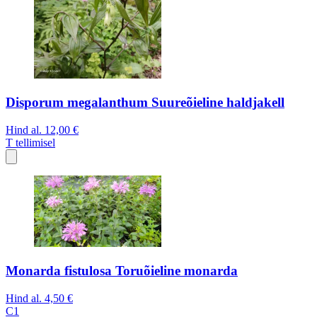
Disporum megalanthum Suureõieline haldjakell
Hind al.
12,00 €
T
tellimisel
Monarda fistulosa Toruõieline monarda
Hind al.
4,50 €
C1