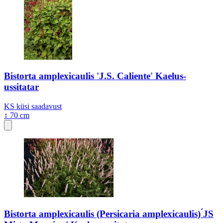
Bistorta amplexicaulis 'J.S. Caliente' Kaelus-
ussitatar
KS
küsi saadavust
↕ 70 cm
Bistorta amplexicaulis (Persicaria amplexicaulis) ́JS