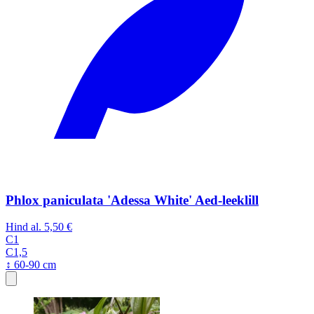
Phlox paniculata 'Adessa White' Aed-leeklill
Hind al.
5,50 €
C1
C1,5
↕ 60-90 cm