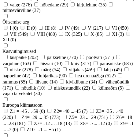
valge
(276)
hõbedane
(29)
kirjulehine
(35)
mitmevärviline
(37)
Õitsemise aeg
I
(0)
II
(0)
III
(8)
IV
(49)
V
(217)
VI
(450)
VII
(549)
VIII
(480)
IX
(325)
X
(85)
XI
(3)
XII
(0)
Kasvutingimused
täispäike
(202)
päikseline
(770)
poolvari
(571)
varjuline
(163)
täisvari
(10)
kuiv
(317)
parasniiske
(685)
niiske
(278)
märg
(54)
viljakas
(459)
lahja
(45)
happeline
(42)
lubjarikas
(90)
hea drenaažiga
(522)
rammus
(55)
liivane
(14)
kiviklibune
(34)
vähenõudlik
(171)
nõudlik
(10)
niiskustundlik
(22)
külmaõrn
(5)
vajab talvekatet
(30)
Euroopa kliimatsoon
Z1 = -45 ...-59
(0)
Z2= -40 ...-45
(7)
Z3= -35 ...-40
(220)
Z4= -29 ...-35
(773)
Z5= -23 ...-29
(751)
Z6= -18
... -23
(181)
Z7= -12 ... -18
(13)
Z8= -7... -12
(0)
Z9= -1
... -7
(0)
Z10= -1 ... +5
(1)