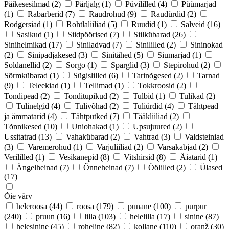
Päikesesilmad
(2)
Pärljalg
(1)
Püvililled
(4)
Püümarjad
(1)
Rabarberid
(7)
Raudrohud
(9)
Raudürdid
(2)
Rodgersiad
(1)
Rohtlaliiliad
(5)
Ruudid
(1)
Salveid
(16)
Sasikud
(1)
Siidpöörised
(7)
Siilkübarad
(26)
Sinihelmikad
(17)
Siniladvad
(7)
Sinililled
(2)
Sininokad
(2)
Sinipadjakesed
(3)
Sinitähed
(5)
Siumarjad
(1)
Soldanellid
(2)
Sorgo
(1)
Sparglid
(3)
Stepirohud
(2)
Sõrmkübarad
(1)
Sügislilled
(6)
Tarinõgesed
(2)
Tarnad
(9)
Teleekiad
(1)
Tellimad
(1)
Tokkroosid
(2)
Tondipead
(2)
Tonditupikud
(2)
Tulbid
(1)
Tulikad
(2)
Tulinelgid
(4)
Tulivõhad
(2)
Tuliürdid
(4)
Tähtpead
ja ämmatarid
(4)
Tähtputked
(7)
Tääkliiliad
(2)
Tõnnikesed
(10)
Uniohakad
(1)
Upsujuured
(2)
Ussitatrad
(13)
Vahakübarad
(2)
Vahtrad
(3)
Valdsteiniad
(3)
Varemerohud
(1)
Varjuliiliad
(2)
Varsakabjad
(2)
Verililled
(1)
Vesikanepid
(8)
Vitshirsid
(8)
Äiatarid
(1)
Ängelheinad
(7)
Õnneheinad
(7)
Öölilled
(2)
Ülased
(17)
Õie värv
heleroosa
(44)
roosa
(179)
punane
(100)
purpur
(240)
pruun
(16)
lilla
(103)
helelilla
(17)
sinine
(87)
helesinine
(45)
roheline
(82)
kollane
(110)
oranž
(30)