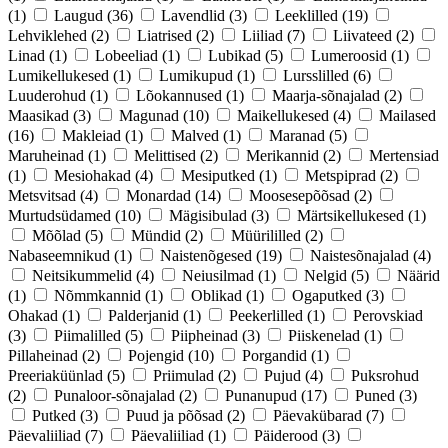
(1)
Laugud
(36)
Lavendlid
(3)
Leeklilled
(19)
Lehviklehed
(2)
Liatrised
(2)
Liiliad
(7)
Liivateed
(2)
Linad
(1)
Lobeeliad
(1)
Lubikad
(5)
Lumeroosid
(1)
Lumikellukesed
(1)
Lumikupud
(1)
Lursslilled
(6)
Luuderohud
(1)
Lõokannused
(1)
Maarja-sõnajalad
(2)
Maasikad
(3)
Magunad
(10)
Maikellukesed
(4)
Mailased
(16)
Makleiad
(1)
Malved
(1)
Maranad
(5)
Maruheinad
(1)
Melittised
(2)
Merikannid
(2)
Mertensiad
(1)
Mesiohakad
(4)
Mesiputked
(1)
Metspiprad
(2)
Metsvitsad
(4)
Monardad
(14)
Moosesepõõsad
(2)
Murtudsüdamed
(10)
Mägisibulad
(3)
Märtsikellukesed
(1)
Mõõlad
(5)
Mündid
(2)
Müürililled
(2)
Nabaseemnikud
(1)
Naistenõgesed
(19)
Naistesõnajalad
(4)
Neitsikummelid
(4)
Neiusilmad
(1)
Nelgid
(5)
Näärid
(1)
Nõmmkannid
(1)
Oblikad
(1)
Ogaputked
(3)
Ohakad
(1)
Palderjanid
(1)
Peekerlilled
(1)
Perovskiad
(3)
Piimalilled
(5)
Piipheinad
(3)
Piiskenelad
(1)
Pillaheinad
(2)
Pojengid
(10)
Porgandid
(1)
Preeriaküünlad
(5)
Priimulad
(2)
Pujud
(4)
Puksrohud
(2)
Punaloor-sõnajalad
(2)
Punanupud
(17)
Puned
(3)
Putked
(3)
Puud ja põõsad
(2)
Päevakübarad
(7)
Päevaliiliad
(7)
Päevaliiliad
(1)
Päiderood
(3)