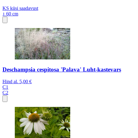
KS
küsi saadavust
↕ 60 cm
Deschampsia cespitosa 'Palava' Luht-kastevars
Hind al.
5,00 €
C1
C2