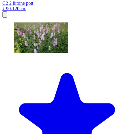
C2
2 liitrine pott
↕ 90-120 cm