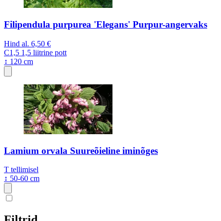
Filipendula purpurea 'Elegans' Purpur-angervaks
Hind al.
6,50 €
C1,5
1,5 liitrine pott
↕ 120 cm
Lamium orvala Suureõieline iminõges
T
tellimisel
↕ 50-60 cm
Filtrid