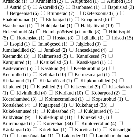
Artišokid
(1)
Aruheinad
(2)
Aruputked
(1)
Astilbed
(15)
Astrid
(34)
Azorellid
(2)
Bambused
(1)
Baptiisiad
(3)
Bergeeniad
(6)
Brunnerad
(7)
Džefersooniad
(1)
Ebaküdooniad
(1)
Elulõngad
(1)
Emajuured
(6)
Haakheinad
(1)
Haldjakellad
(1)
Haldjatiivad
(19)
Heleeniumid
(4)
Helmikpöörised ja tiarellid
(8)
Hiidiisopid
(5)
Hortensiad
(1)
Hostad
(8)
Igihalid
(1)
Iirised
(15)
Iisopid
(1)
Iminõgesed
(1)
Jalglehed
(3)
Jumalatelilled
(2)
Jumikad
(2)
Jänesekäpad
(4)
Kaerandid
(3)
Kalimerised
(5)
Kannikesed
(7)
Karujuured
(1)
Karukellad
(5)
Kassikäpad
(1)
Kastevarred
(5)
Kastikud
(9)
Keelikurohud
(2)
Keerulilled
(1)
Kellukad
(10)
Kermesmarjad
(1)
Kikkapuud
(1)
Kikkapõõsad
(1)
Kilpkonnalilled
(3)
Kilplehed
(1)
Kipslilled
(9)
Kitseenelad
(9)
Kitsekakrad
(1)
Kivimündid
(4)
Kivirikud
(10)
Kobarpead
(2)
Koerahambad
(3)
Kolmseemnikud
(1)
Kopsurohud
(1)
Kortslehed
(4)
Kugarpead
(1)
Kukeharjad
(33)
Kukekannused
(1)
Kukesabad
(7)
Kuldjuured
(4)
Kuldvitsad
(9)
Kullerkupud
(11)
Kurekellad
(1)
Kuremõõgad
(1)
Kurerehad
(34)
Kuutõverohud
(4)
Käokingad
(6)
Kõreliiliad
(1)
Kõrvitsad
(1)
Küüsnelgid
(1)
Laanesõnajalad
(1)
Lakkoder
(1)
Lambiharjaheinad