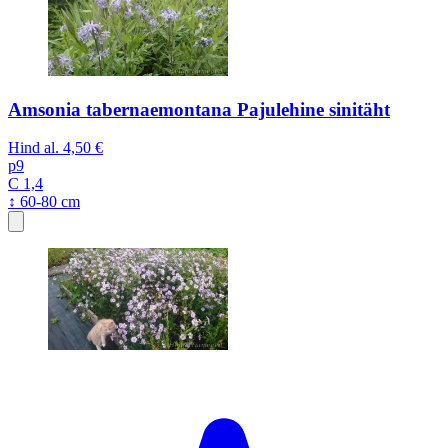
Amsonia tabernaemontana Pajulehine sinitäht
Hind al.
4,50 €
p9
C 1,4
↕ 60-80 cm