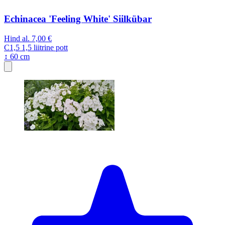
Echinacea 'Feeling White' Siilkübar
Hind al.
7,00 €
C1,5
1,5 liitrine pott
↕ 60 cm