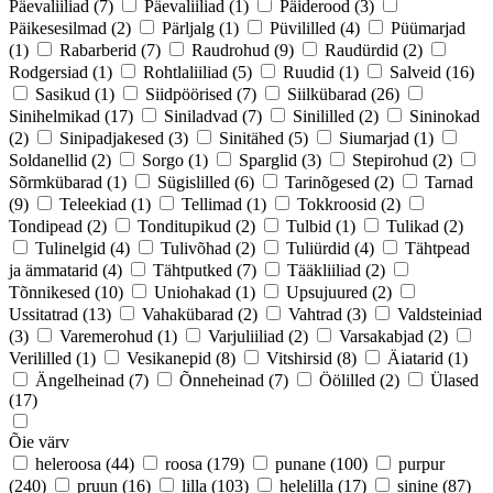
Päevaliiliad
(7)
Päevaliiliad
(1)
Päiderood
(3)
Päikesesilmad
(2)
Pärljalg
(1)
Püvililled
(4)
Püümarjad
(1)
Rabarberid
(7)
Raudrohud
(9)
Raudürdid
(2)
Rodgersiad
(1)
Rohtlaliiliad
(5)
Ruudid
(1)
Salveid
(16)
Sasikud
(1)
Siidpöörised
(7)
Siilkübarad
(26)
Sinihelmikad
(17)
Siniladvad
(7)
Sinililled
(2)
Sininokad
(2)
Sinipadjakesed
(3)
Sinitähed
(5)
Siumarjad
(1)
Soldanellid
(2)
Sorgo
(1)
Sparglid
(3)
Stepirohud
(2)
Sõrmkübarad
(1)
Sügislilled
(6)
Tarinõgesed
(2)
Tarnad
(9)
Teleekiad
(1)
Tellimad
(1)
Tokkroosid
(2)
Tondipead
(2)
Tonditupikud
(2)
Tulbid
(1)
Tulikad
(2)
Tulinelgid
(4)
Tulivõhad
(2)
Tuliürdid
(4)
Tähtpead
ja ämmatarid
(4)
Tähtputked
(7)
Tääkliiliad
(2)
Tõnnikesed
(10)
Uniohakad
(1)
Upsujuured
(2)
Ussitatrad
(13)
Vahakübarad
(2)
Vahtrad
(3)
Valdsteiniad
(3)
Varemerohud
(1)
Varjuliiliad
(2)
Varsakabjad
(2)
Verililled
(1)
Vesikanepid
(8)
Vitshirsid
(8)
Äiatarid
(1)
Ängelheinad
(7)
Õnneheinad
(7)
Öölilled
(2)
Ülased
(17)
Õie värv
heleroosa
(44)
roosa
(179)
punane
(100)
purpur
(240)
pruun
(16)
lilla
(103)
helelilla
(17)
sinine
(87)