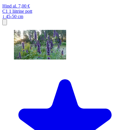
Hind al.
7,00 €
C1
1 liitrine pott
↕ 45-50 cm