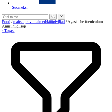
Suomeksi
Pood
/
maitse-, ravimtaimed/köögiviljad
/
Agastache foeniculum
Aniisi hiidiisop
‹ Tagasi