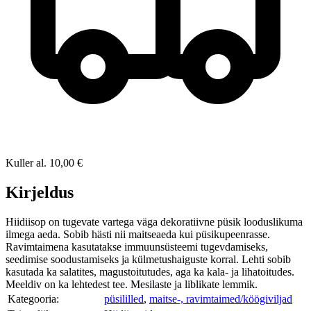
Kuller
al.
10,00 €
Kirjeldus
Hiidiisop on tugevate vartega väga dekoratiivne püsik looduslikuma
ilmega aeda. Sobib hästi nii maitseaeda kui püsikupeenrasse.
Ravimtaimena kasutatakse immuunsüsteemi tugevdamiseks,
seedimise soodustamiseks ja külmetushaiguste korral. Lehti sobib
kasutada ka salatites, magustoitutudes, aga ka kala- ja lihatoitudes.
Meeldiv on ka lehtedest tee. Mesilaste ja liblikate lemmik.
Kategooria:
püsililled
,
maitse-, ravimtaimed/köögiviljad