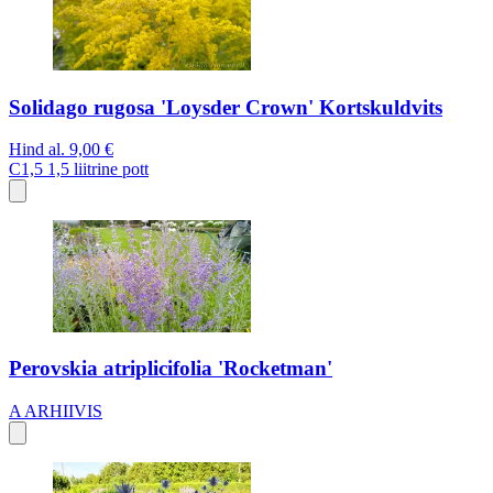
Solidago rugosa 'Loysder Crown' Kortskuldvits
Hind al.
9,00 €
C1,5
1,5 liitrine pott
Perovskia atriplicifolia 'Rocketman'
A
ARHIIVIS