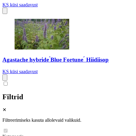
KS
küsi saadavust
Agastache hybride ́Blue Fortune ́ Hiidiisop
KS
küsi saadavust
Filtrid
✕
Filtreerimiseks kasuta allolevaid valikuid.