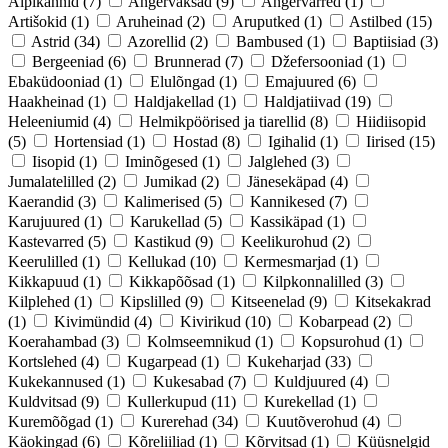
Alpikannid
(7)
Angervaksad
(9)
Angervarred
(1)
Artišokid
(1)
Aruheinad
(2)
Aruputked
(1)
Astilbed
(15)
Astrid
(34)
Azorellid
(2)
Bambused
(1)
Baptiisiad
(3)
Bergeeniad
(6)
Brunnerad
(7)
Džefersooniad
(1)
Ebaküdooniad
(1)
Elulõngad
(1)
Emajuured
(6)
Haakheinad
(1)
Haldjakellad
(1)
Haldjatiivad
(19)
Heleeniumid
(4)
Helmikpöörised ja tiarellid
(8)
Hiidiisopid
(5)
Hortensiad
(1)
Hostad
(8)
Igihalid
(1)
Iirised
(15)
Iisopid
(1)
Iminõgesed
(1)
Jalglehed
(3)
Jumalatelilled
(2)
Jumikad
(2)
Jänesekäpad
(4)
Kaerandid
(3)
Kalimerised
(5)
Kannikesed
(7)
Karujuured
(1)
Karukellad
(5)
Kassikäpad
(1)
Kastevarred
(5)
Kastikud
(9)
Keelikurohud
(2)
Keerulilled
(1)
Kellukad
(10)
Kermesmarjad
(1)
Kikkapuud
(1)
Kikkapõõsad
(1)
Kilpkonnalilled
(3)
Kilplehed
(1)
Kipslilled
(9)
Kitseenelad
(9)
Kitsekakrad
(1)
Kivimündid
(4)
Kivirikud
(10)
Kobarpead
(2)
Koerahambad
(3)
Kolmseemnikud
(1)
Kopsurohud
(1)
Kortslehed
(4)
Kugarpead
(1)
Kukeharjad
(33)
Kukekannused
(1)
Kukesabad
(7)
Kuldjuured
(4)
Kuldvitsad
(9)
Kullerkupud
(11)
Kurekellad
(1)
Kuremõõgad
(1)
Kurerehad
(34)
Kuutõverohud
(4)
Käokingad
(6)
Kõreliiliad
(1)
Kõrvitsad
(1)
Küüsnelgid