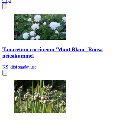
C1,5
Tanacetum coccineum 'Mont Blanc' Roosa
neitsikummel
KS
küsi saadavust