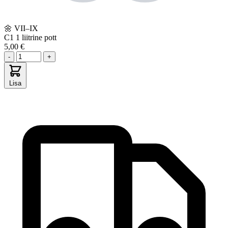
🌼
VII–IX
C1
1 liitrine pott
5,00 €
-
+
Lisa