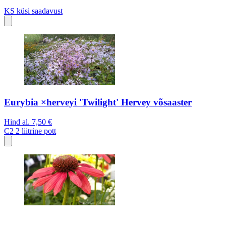
KS
küsi saadavust
Eurybia ×herveyi 'Twilight' Hervey võsaaster
Hind al.
7,50 €
C2
2 liitrine pott