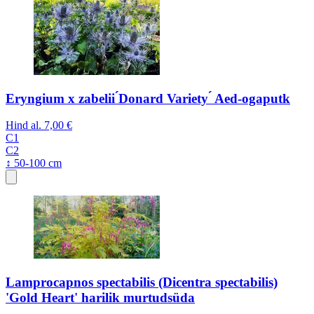
Eryngium x zabelii ́Donard Variety ́ Aed-ogaputk
Hind al.
7,00 €
C1
C2
↕ 50-100 cm
Lamprocapnos spectabilis (Dicentra spectabilis)
'Gold Heart' harilik murtudsüda