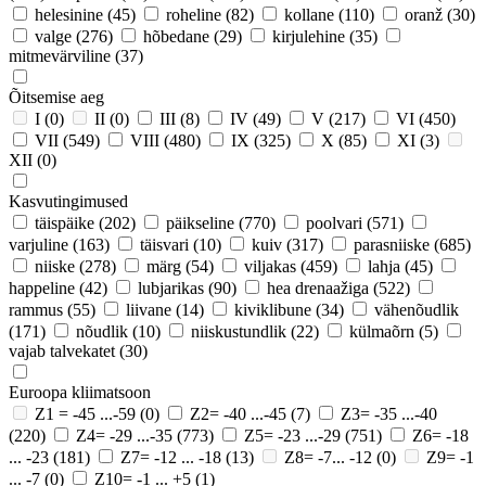
helesinine
(45)
roheline
(82)
kollane
(110)
oranž
(30)
valge
(276)
hõbedane
(29)
kirjulehine
(35)
mitmevärviline
(37)
Õitsemise aeg
I
(0)
II
(0)
III
(8)
IV
(49)
V
(217)
VI
(450)
VII
(549)
VIII
(480)
IX
(325)
X
(85)
XI
(3)
XII
(0)
Kasvutingimused
täispäike
(202)
päikseline
(770)
poolvari
(571)
varjuline
(163)
täisvari
(10)
kuiv
(317)
parasniiske
(685)
niiske
(278)
märg
(54)
viljakas
(459)
lahja
(45)
happeline
(42)
lubjarikas
(90)
hea drenaažiga
(522)
rammus
(55)
liivane
(14)
kiviklibune
(34)
vähenõudlik
(171)
nõudlik
(10)
niiskustundlik
(22)
külmaõrn
(5)
vajab talvekatet
(30)
Euroopa kliimatsoon
Z1 = -45 ...-59
(0)
Z2= -40 ...-45
(7)
Z3= -35 ...-40
(220)
Z4= -29 ...-35
(773)
Z5= -23 ...-29
(751)
Z6= -18
... -23
(181)
Z7= -12 ... -18
(13)
Z8= -7... -12
(0)
Z9= -1
... -7
(0)
Z10= -1 ... +5
(1)