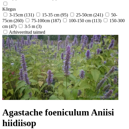
Kõrgus
3-15cm
(131)
15-35 cm
(95)
25-50cm
(241)
50-
75cm
(260)
75-100cm
(187)
100-150 cm
(113)
150-300
cm
(47)
3-5 m
(3)
Arhiveeritud taimed
Agastache foeniculum Aniisi
hiidiisop