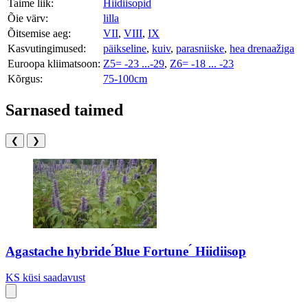
Taime liik:
Hiidiisopid
Õie värv:
lilla
Õitsemise aeg:
VII
,
VIII
,
IX
Kasvutingimused:
päikseline
,
kuiv
,
parasniiske
,
hea drenaažiga
Euroopa kliimatsoon:
Z5= -23 ...-29
,
Z6= -18 ... -23
Kõrgus:
75-100cm
Sarnased taimed
❮
❯
Agastache hybride ́Blue Fortune ́ Hiidiisop
KS
küsi saadavust