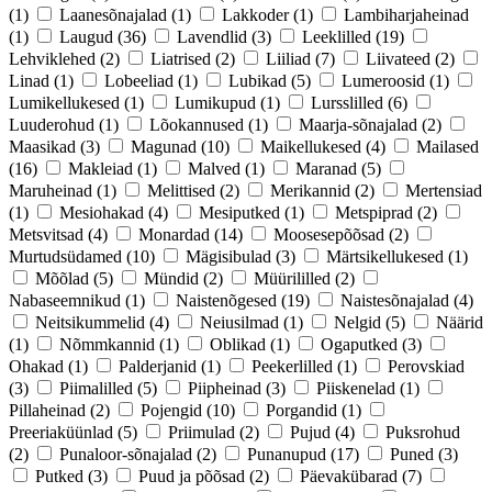
(1)
Laanesõnajalad
(1)
Lakkoder
(1)
Lambiharjaheinad
(1)
Laugud
(36)
Lavendlid
(3)
Leeklilled
(19)
Lehviklehed
(2)
Liatrised
(2)
Liiliad
(7)
Liivateed
(2)
Linad
(1)
Lobeeliad
(1)
Lubikad
(5)
Lumeroosid
(1)
Lumikellukesed
(1)
Lumikupud
(1)
Lursslilled
(6)
Luuderohud
(1)
Lõokannused
(1)
Maarja-sõnajalad
(2)
Maasikad
(3)
Magunad
(10)
Maikellukesed
(4)
Mailased
(16)
Makleiad
(1)
Malved
(1)
Maranad
(5)
Maruheinad
(1)
Melittised
(2)
Merikannid
(2)
Mertensiad
(1)
Mesiohakad
(4)
Mesiputked
(1)
Metspiprad
(2)
Metsvitsad
(4)
Monardad
(14)
Moosesepõõsad
(2)
Murtudsüdamed
(10)
Mägisibulad
(3)
Märtsikellukesed
(1)
Mõõlad
(5)
Mündid
(2)
Müürililled
(2)
Nabaseemnikud
(1)
Naistenõgesed
(19)
Naistesõnajalad
(4)
Neitsikummelid
(4)
Neiusilmad
(1)
Nelgid
(5)
Näärid
(1)
Nõmmkannid
(1)
Oblikad
(1)
Ogaputked
(3)
Ohakad
(1)
Palderjanid
(1)
Peekerlilled
(1)
Perovskiad
(3)
Piimalilled
(5)
Piipheinad
(3)
Piiskenelad
(1)
Pillaheinad
(2)
Pojengid
(10)
Porgandid
(1)
Preeriaküünlad
(5)
Priimulad
(2)
Pujud
(4)
Puksrohud
(2)
Punaloor-sõnajalad
(2)
Punanupud
(17)
Puned
(3)
Putked
(3)
Puud ja põõsad
(2)
Päevakübarad
(7)