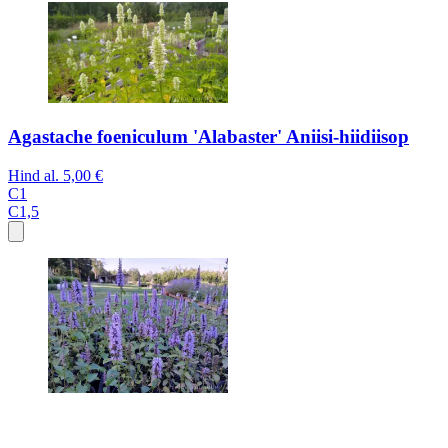
Agastache foeniculum 'Alabaster' Aniisi-hiidiisop
Hind al.
5,00 €
C1
C1,5