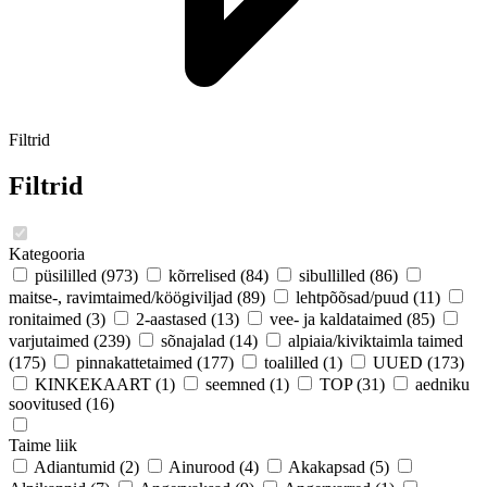
Filtrid
Filtrid
Kategooria
püsililled
(973)
kõrrelised
(84)
sibullilled
(86)
maitse-, ravimtaimed/köögiviljad
(89)
lehtpõõsad/puud
(11)
ronitaimed
(3)
2-aastased
(13)
vee- ja kaldataimed
(85)
varjutaimed
(239)
sõnajalad
(14)
alpiaia/kiviktaimla taimed
(175)
pinnakattetaimed
(177)
toalilled
(1)
UUED
(173)
KINKEKAART
(1)
seemned
(1)
TOP
(31)
aedniku
soovitused
(16)
Taime liik
Adiantumid
(2)
Ainurood
(4)
Akakapsad
(5)