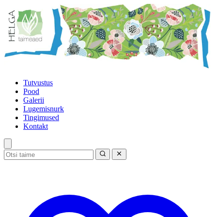
Tutvustus
Pood
Galerii
Lugemisnurk
Tingimused
Kontakt