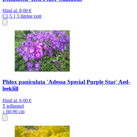
Hind al.
8,00 €
C1,5
1,5 liitrine pott
Phlox paniculata 'Adessa Special Purple Star' Aed-
leeklill
Hind al.
6,00 €
T
tellimisel
↕ 60-90 cm