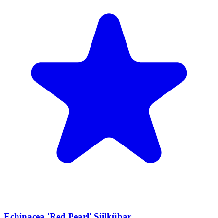
Echinacea 'Red Pearl' Siilkübar