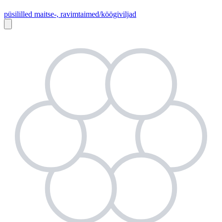
püsililled
maitse-, ravimtaimed/köögiviljad