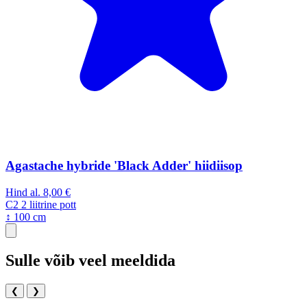
Agastache hybride 'Black Adder' hiidiisop
Hind al.
8,00 €
C2
2 liitrine pott
↕ 100 cm
Sulle võib veel meeldida
❮
❯