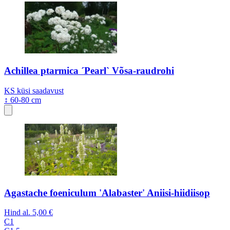
Achillea ptarmica ´Pearl` Võsa-raudrohi
KS
küsi saadavust
↕ 60-80 cm
Agastache foeniculum 'Alabaster' Aniisi-hiidiisop
Hind al.
5,00 €
C1