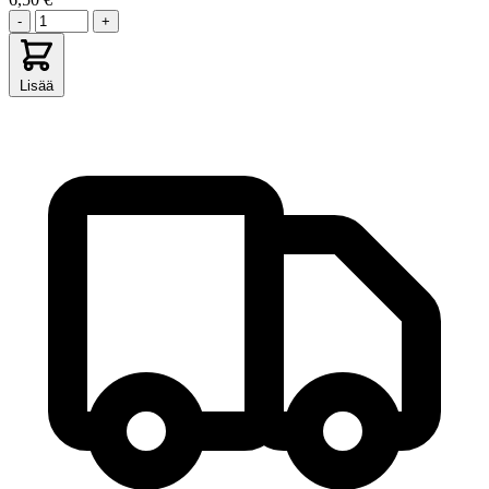
-
+
Lisää