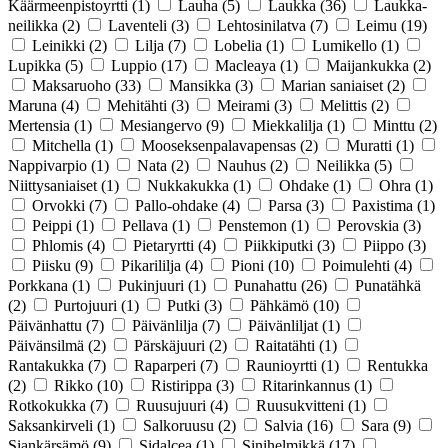
Käärmeenpistoyrtti
(1)
Lauha
(5)
Laukka
(36)
Laukka-
neilikka
(2)
Laventeli
(3)
Lehtosinilatva
(7)
Leimu
(19)
Leinikki
(2)
Lilja
(7)
Lobelia
(1)
Lumikello
(1)
Lupikka
(5)
Luppio
(17)
Macleaya
(1)
Maijankukka
(2)
Maksaruoho
(33)
Mansikka
(3)
Marian saniaiset
(2)
Maruna
(4)
Mehitähti
(3)
Meirami
(3)
Melittis
(2)
Mertensia
(1)
Mesiangervo
(9)
Miekkalilja
(1)
Minttu
(2)
Mitchella
(1)
Mooseksenpalavapensas
(2)
Muratti
(1)
Nappivarpio
(1)
Nata
(2)
Nauhus
(2)
Neilikka
(5)
Niittysaniaiset
(1)
Nukkakukka
(1)
Ohdake
(1)
Ohra
(1)
Orvokki
(7)
Pallo-ohdake
(4)
Parsa
(3)
Paxistima
(1)
Peippi
(1)
Pellava
(1)
Penstemon
(1)
Perovskia
(3)
Phlomis
(4)
Pietaryrtti
(4)
Piikkiputki
(3)
Piippo
(3)
Piisku
(9)
Pikarililja
(4)
Pioni
(10)
Poimulehti
(4)
Porkkana
(1)
Pukinjuuri
(1)
Punahattu
(26)
Punatähkä
(2)
Purtojuuri
(1)
Putki
(3)
Pähkämö
(10)
Päivänhattu
(7)
Päivänlilja
(7)
Päivänliljat
(1)
Päivänsilmä
(2)
Pärskäjuuri
(2)
Raitatähti
(1)
Rantakukka
(7)
Raparperi
(7)
Raunioyrtti
(1)
Rentukka
(2)
Rikko
(10)
Ristirippa
(3)
Ritarinkannus
(1)
Rotkokukka
(7)
Ruusujuuri
(4)
Ruusukvitteni
(1)
Saksankirveli
(1)
Salkoruusu
(2)
Salvia
(16)
Sara
(9)
Siankärsämö
(9)
Sidalcea
(1)
Sinihelmikkä
(17)