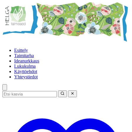
Esittely
Taimitarha
Ideanurkkaus
Lukukulma
Käyttöehdot
Yhteystiedot