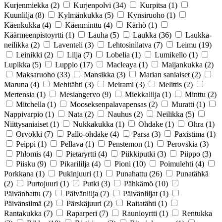
Kurjenmiekka
(2)
Kurjenpolvi
(34)
Kurpitsa
(1)
Kuunlilja
(8)
Kylmänkukka
(5)
Kynsiruoho
(1)
Käenkukka
(4)
Käenminttu
(4)
Kärhö
(1)
Käärmeenpistoyrtti
(1)
Lauha
(5)
Laukka
(36)
Laukka-
neilikka
(2)
Laventeli
(3)
Lehtosinilatva
(7)
Leimu
(19)
Leinikki
(2)
Lilja
(7)
Lobelia
(1)
Lumikello
(1)
Lupikka
(5)
Luppio
(17)
Macleaya
(1)
Maijankukka
(2)
Maksaruoho
(33)
Mansikka
(3)
Marian saniaiset
(2)
Maruna
(4)
Mehitähti
(3)
Meirami
(3)
Melittis
(2)
Mertensia
(1)
Mesiangervo
(9)
Miekkalilja
(1)
Minttu
(2)
Mitchella
(1)
Mooseksenpalavapensas
(2)
Muratti
(1)
Nappivarpio
(1)
Nata
(2)
Nauhus
(2)
Neilikka
(5)
Niittysaniaiset
(1)
Nukkakukka
(1)
Ohdake
(1)
Ohra
(1)
Orvokki
(7)
Pallo-ohdake
(4)
Parsa
(3)
Paxistima
(1)
Peippi
(1)
Pellava
(1)
Penstemon
(1)
Perovskia
(3)
Phlomis
(4)
Pietaryrtti
(4)
Piikkiputki
(3)
Piippo
(3)
Piisku
(9)
Pikarililja
(4)
Pioni
(10)
Poimulehti
(4)
Porkkana
(1)
Pukinjuuri
(1)
Punahattu
(26)
Punatähkä
(2)
Purtojuuri
(1)
Putki
(3)
Pähkämö
(10)
Päivänhattu
(7)
Päivänlilja
(7)
Päivänliljat
(1)
Päivänsilmä
(2)
Pärskäjuuri
(2)
Raitatähti
(1)
Rantakukka
(7)
Raparperi
(7)
Raunioyrtti
(1)
Rentukka