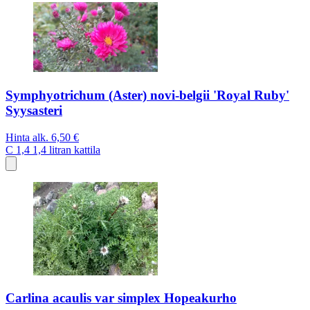
Symphyotrichum (Aster) novi-belgii 'Royal Ruby'
Syysasteri
Hinta alk.
6,50 €
C 1,4
1,4 litran kattila
Carlina acaulis var simplex Hopeakurho