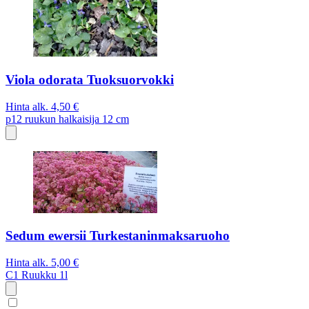
Viola odorata Tuoksuorvokki
Hinta alk.
4,50 €
p12
ruukun halkaisija 12 cm
Sedum ewersii Turkestaninmaksaruoho
Hinta alk.
5,00 €
C1
Ruukku 1l