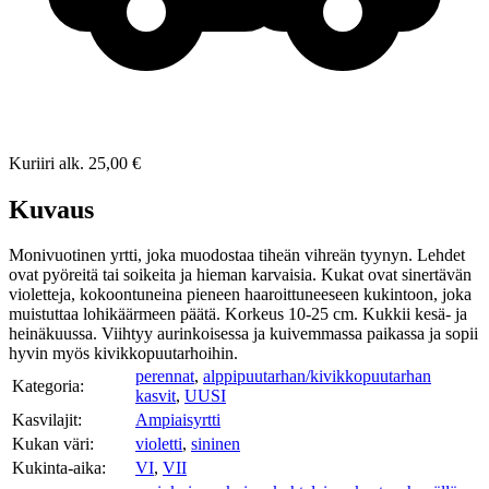
Kuriiri
alk.
25,00 €
Kuvaus
Monivuotinen yrtti, joka muodostaa tiheän vihreän tyynyn. Lehdet
ovat pyöreitä tai soikeita ja hieman karvaisia. Kukat ovat sinertävän
violetteja, kokoontuneina pieneen haaroittuneeseen kukintoon, joka
muistuttaa lohikäärmeen päätä. Korkeus 10-25 cm. Kukkii kesä- ja
heinäkuussa. Viihtyy aurinkoisessa ja kuivemmassa paikassa ja sopii
hyvin myös kivikkopuutarhoihin.
perennat
,
alppipuutarhan/kivikkopuutarhan
Kategoria:
kasvit
,
UUSI
Kasvilajit:
Ampiaisyrtti
Kukan väri:
violetti
,
sininen
Kukinta-aika:
VI
,
VII