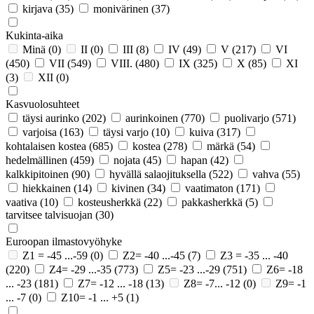
kirjava
(35)
monivärinen
(37)
Kukinta-aika
Minä
(0)
II
(0)
III
(8)
IV
(49)
V
(217)
VI
(450)
VII
(549)
VIII.
(480)
IX
(325)
X
(85)
XI
(3)
XII
(0)
Kasvuolosuhteet
täysi aurinko
(202)
aurinkoinen
(770)
puolivarjo
(571)
varjoisa
(163)
täysi varjo
(10)
kuiva
(317)
kohtalaisen kostea
(685)
kostea
(278)
märkä
(54)
hedelmällinen
(459)
nojata
(45)
hapan
(42)
kalkkipitoinen
(90)
hyvällä salaojituksella
(522)
vahva
(55)
hiekkainen
(14)
kivinen
(34)
vaatimaton
(171)
vaativa
(10)
kosteusherkkä
(22)
pakkasherkkä
(5)
tarvitsee talvisuojan
(30)
Euroopan ilmastovyöhyke
Z1 = -45 ...-59
(0)
Z2= -40 ...-45
(7)
Z3 = -35 ... -40
(220)
Z4= -29 ...-35
(773)
Z5= -23 ...-29
(751)
Z6= -18
... -23
(181)
Z7= -12 ... -18
(13)
Z8= -7... -12
(0)
Z9= -1
... -7
(0)
Z10= -1 ... +5
(1)