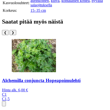
aurinkoinen
,
kuiva
,
kohtalaisen kostea
,
hyvällä
Kasvuolosuhteet:
salaojituksella
Korkeus:
15–35 cm
Saatat pitää myös näistä
❮
❯
Alchemilla conjuncta Hopeapoimulehti
Hinta alk.
6,00 €
C1
C1,5