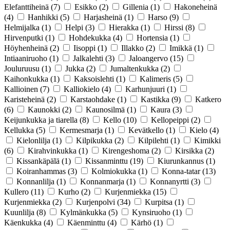
Elefanttiheinä
(7)
Esikko
(2)
Gillenia
(1)
Hakoneheinä
(4)
Hanhikki
(5)
Harjasheinä
(1)
Harso
(9)
Helmijalka
(1)
Helpi
(3)
Hierakka
(1)
Hirssi
(8)
Hirvenputki
(1)
Hohdekukka
(4)
Hortensia
(1)
Höyhenheinä
(2)
Iisoppi
(1)
Illakko
(2)
Imikkä
(1)
Intiaaniruoho
(1)
Jalkalehti
(3)
Jaloangervo
(15)
Jouluruusu
(1)
Jukka
(2)
Jumaltenkukka
(2)
Kaihonkukka
(1)
Kaksoislehti
(1)
Kalimeris
(5)
Kallioinen
(7)
Kalliokielo
(4)
Karhunjuuri
(1)
Karisteheinä
(2)
Karstaohdake
(1)
Kastikka
(9)
Katkero
(6)
Kaunokki
(2)
Kaunosilmä
(1)
Kaura
(3)
Keijunkukka ja tiarella
(8)
Kello
(10)
Kellopeippi
(2)
Kellukka
(5)
Kermesmarja
(1)
Kevätkello
(1)
Kielo
(4)
Kielonlilja
(1)
Kilpikukka
(2)
Kilpilehti
(1)
Kimikki
(6)
Kirahvinkukka
(1)
Kirengeshoma
(2)
Kirsikka
(2)
Kissankäpälä
(1)
Kissanminttu
(19)
Kiurunkannus
(1)
Koiranhammas
(3)
Kolmiokukka
(1)
Konna-tatar
(13)
Konnanlilja
(1)
Konnanmarja
(1)
Konnanyrtti
(3)
Kullero
(11)
Kurho
(2)
Kurjenmiekka
(15)
Kurjenmiekka
(2)
Kurjenpolvi
(34)
Kurpitsa
(1)
Kuunlilja
(8)
Kylmänkukka
(5)
Kynsiruoho
(1)
Käenkukka
(4)
Käenminttu
(4)
Kärhö
(1)