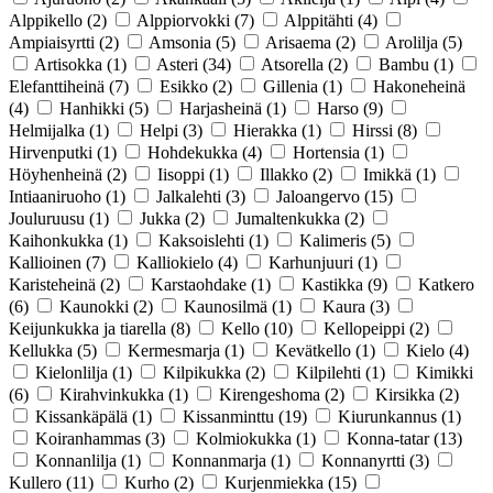
Alppikello
(2)
Alppiorvokki
(7)
Alppitähti
(4)
Ampiaisyrtti
(2)
Amsonia
(5)
Arisaema
(2)
Arolilja
(5)
Artisokka
(1)
Asteri
(34)
Atsorella
(2)
Bambu
(1)
Elefanttiheinä
(7)
Esikko
(2)
Gillenia
(1)
Hakoneheinä
(4)
Hanhikki
(5)
Harjasheinä
(1)
Harso
(9)
Helmijalka
(1)
Helpi
(3)
Hierakka
(1)
Hirssi
(8)
Hirvenputki
(1)
Hohdekukka
(4)
Hortensia
(1)
Höyhenheinä
(2)
Iisoppi
(1)
Illakko
(2)
Imikkä
(1)
Intiaaniruoho
(1)
Jalkalehti
(3)
Jaloangervo
(15)
Jouluruusu
(1)
Jukka
(2)
Jumaltenkukka
(2)
Kaihonkukka
(1)
Kaksoislehti
(1)
Kalimeris
(5)
Kallioinen
(7)
Kalliokielo
(4)
Karhunjuuri
(1)
Karisteheinä
(2)
Karstaohdake
(1)
Kastikka
(9)
Katkero
(6)
Kaunokki
(2)
Kaunosilmä
(1)
Kaura
(3)
Keijunkukka ja tiarella
(8)
Kello
(10)
Kellopeippi
(2)
Kellukka
(5)
Kermesmarja
(1)
Kevätkello
(1)
Kielo
(4)
Kielonlilja
(1)
Kilpikukka
(2)
Kilpilehti
(1)
Kimikki
(6)
Kirahvinkukka
(1)
Kirengeshoma
(2)
Kirsikka
(2)
Kissankäpälä
(1)
Kissanminttu
(19)
Kiurunkannus
(1)
Koiranhammas
(3)
Kolmiokukka
(1)
Konna-tatar
(13)
Konnanlilja
(1)
Konnanmarja
(1)
Konnanyrtti
(3)
Kullero
(11)
Kurho
(2)
Kurjenmiekka
(15)