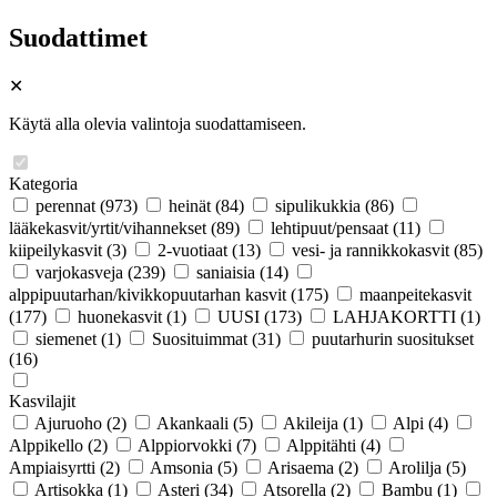
Suodattimet
✕
Käytä alla olevia valintoja suodattamiseen.
Kategoria
perennat
(973)
heinät
(84)
sipulikukkia
(86)
lääkekasvit/yrtit/vihannekset
(89)
lehtipuut/pensaat
(11)
kiipeilykasvit
(3)
2-vuotiaat
(13)
vesi- ja rannikkokasvit
(85)
varjokasveja
(239)
saniaisia
(14)
alppipuutarhan/kivikkopuutarhan kasvit
(175)
maanpeitekasvit
(177)
huonekasvit
(1)
UUSI
(173)
LAHJAKORTTI
(1)
siemenet
(1)
Suosituimmat
(31)
puutarhurin suositukset
(16)
Kasvilajit
Ajuruoho
(2)
Akankaali
(5)
Akileija
(1)
Alpi
(4)
Alppikello
(2)
Alppiorvokki
(7)
Alppitähti
(4)
Ampiaisyrtti
(2)
Amsonia
(5)
Arisaema
(2)
Arolilja
(5)
Artisokka
(1)
Asteri
(34)
Atsorella
(2)
Bambu
(1)