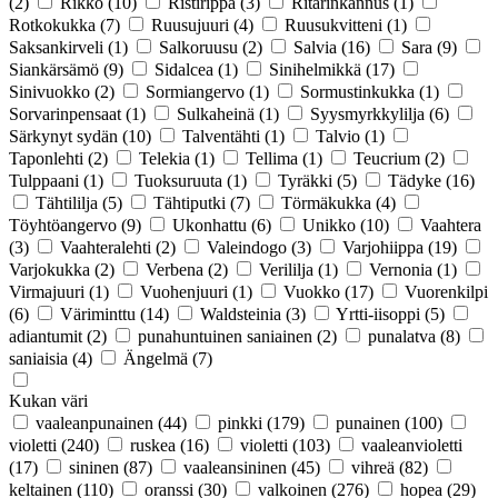
(2)
Rikko
(10)
Ristirippa
(3)
Ritarinkannus
(1)
Rotkokukka
(7)
Ruusujuuri
(4)
Ruusukvitteni
(1)
Saksankirveli
(1)
Salkoruusu
(2)
Salvia
(16)
Sara
(9)
Siankärsämö
(9)
Sidalcea
(1)
Sinihelmikkä
(17)
Sinivuokko
(2)
Sormiangervo
(1)
Sormustinkukka
(1)
Sorvarinpensaat
(1)
Sulkaheinä
(1)
Syysmyrkkylilja
(6)
Särkynyt sydän
(10)
Talventähti
(1)
Talvio
(1)
Taponlehti
(2)
Telekia
(1)
Tellima
(1)
Teucrium
(2)
Tulppaani
(1)
Tuoksuruuta
(1)
Tyräkki
(5)
Tädyke
(16)
Tähtililja
(5)
Tähtiputki
(7)
Törmäkukka
(4)
Töyhtöangervo
(9)
Ukonhattu
(6)
Unikko
(10)
Vaahtera
(3)
Vaahteralehti
(2)
Valeindogo
(3)
Varjohiippa
(19)
Varjokukka
(2)
Verbena
(2)
Verililja
(1)
Vernonia
(1)
Virmajuuri
(1)
Vuohenjuuri
(1)
Vuokko
(17)
Vuorenkilpi
(6)
Väriminttu
(14)
Waldsteinia
(3)
Yrtti-iisoppi
(5)
adiantumit
(2)
punahuntuinen saniainen
(2)
punalatva
(8)
saniaisia
(4)
Ängelmä
(7)
Kukan väri
vaaleanpunainen
(44)
pinkki
(179)
punainen
(100)
violetti
(240)
ruskea
(16)
violetti
(103)
vaaleanvioletti
(17)
sininen
(87)
vaaleansininen
(45)
vihreä
(82)
keltainen
(110)
oranssi
(30)
valkoinen
(276)
hopea
(29)