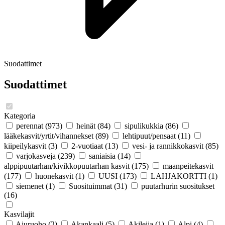
Suodattimet
Suodattimet
Kategoria
perennat
(973)
heinät
(84)
sipulikukkia
(86)
lääkekasvit/yrtit/vihannekset
(89)
lehtipuut/pensaat
(11)
kiipeilykasvit
(3)
2-vuotiaat
(13)
vesi- ja rannikkokasvit
(85)
varjokasveja
(239)
saniaisia
(14)
alppipuutarhan/kivikkopuutarhan kasvit
(175)
maanpeitekasvit
(177)
huonekasvit
(1)
UUSI
(173)
LAHJAKORTTI
(1)
siemenet
(1)
Suosituimmat
(31)
puutarhurin suositukset
(16)
Kasvilajit
Ajuruoho
(2)
Akankaali
(5)
Akileija
(1)
Alpi
(4)